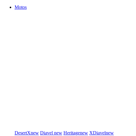
Motos
DesertX
new
Diavel
new
Heritage
new
XDiavel
new