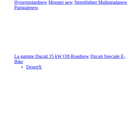
Hypermotard
new
Monster
new
Streetfighter
Multistrada
new
Panigale
new
La gamme Ducati
35 kW
Off-Road
new
Ducati Speciale
E-
Bike
DesertX