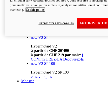
En cliquant sur « Accepter tous les cookies », vous acceptez le stockage de 
à partir de CHF 13´990
i
pour améliorer la navigation sur le site, analyser son utilisation et contribue
CONFIGUREZ-LA
Décovurez-la
marketing.
Cookie policy
new
V2
Hypermotard V2
Paramètres des cookies
AUTORISER TO
à partir de CHF 15´990
à partir de CHF 169 par mois*
i
CONFIGUREZ-LA
Décovurez-la
new
V2 SP
Hypermotard V2
à partir de CHF 20´490
à partir de CHF 219 par mois*
i
CONFIGUREZ-LA
Décovurez-la
new
V2 SP 100
Hypermotard V2 SP 100
en savoir plus
Monster