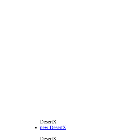
DesertX
new
DesertX
DesertX