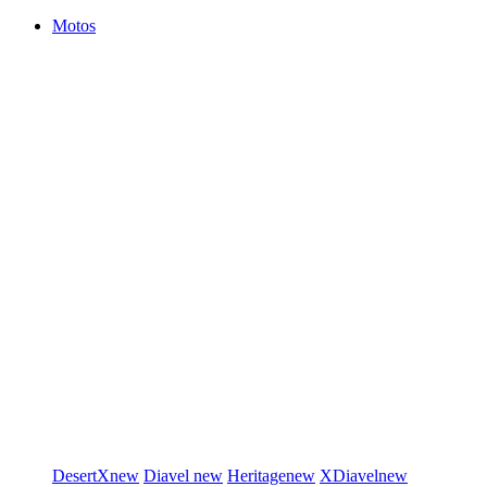
Motos
DesertX
new
Diavel
new
Heritage
new
XDiavel
new