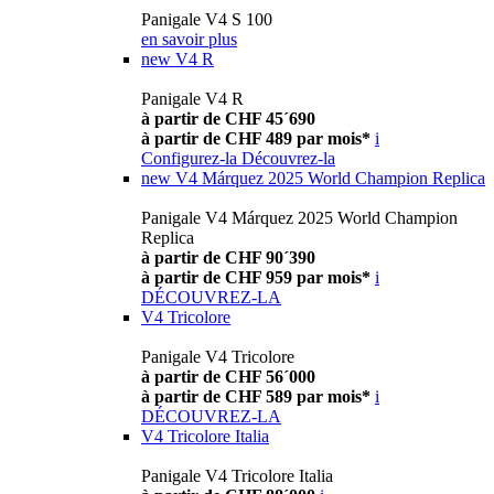
Panigale V4 S 100
en savoir plus
new
V4 R
Panigale V4 R
à partir de CHF 45´690
à partir de CHF 489 par mois*
i
Configurez-la
Découvrez-la
new
V4 Márquez 2025 World Champion Replica
Panigale V4 Márquez 2025 World Champion
Replica
à partir de CHF 90´390
à partir de CHF 959 par mois*
i
DÉCOUVREZ-LA
V4 Tricolore
Panigale V4 Tricolore
à partir de CHF 56´000
à partir de CHF 589 par mois*
i
DÉCOUVREZ-LA
V4 Tricolore Italia
Panigale V4 Tricolore Italia