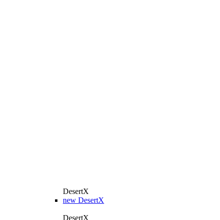
DesertX
new
DesertX
DesertX