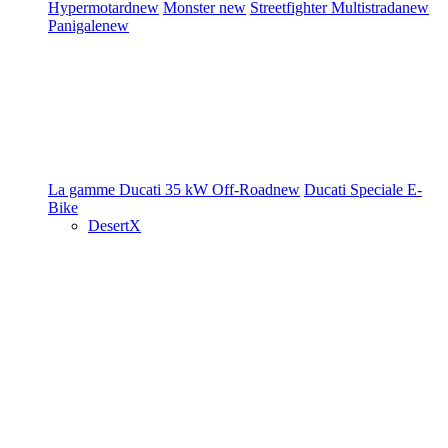
Hypermotard
new
Monster
new
Streetfighter
Multistrada
new
Panigale
new
La gamme Ducati
35 kW
Off-Road
new
Ducati Speciale
E-
Bike
DesertX