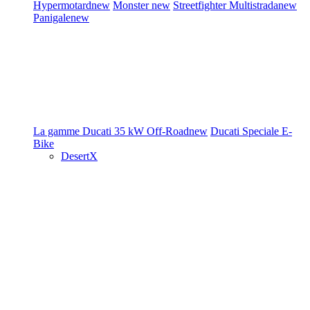
Hypermotard
new
Monster
new
Streetfighter
Multistrada
new
Panigale
new
La gamme Ducati
35 kW
Off-Road
new
Ducati Speciale
E-
Bike
DesertX