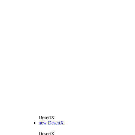
DesertX
new
DesertX
DesertX