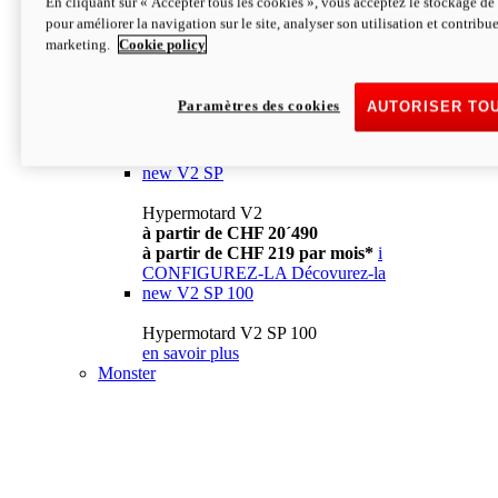
En cliquant sur « Accepter tous les cookies », vous acceptez le stockage de 
à partir de CHF 13´990
i
pour améliorer la navigation sur le site, analyser son utilisation et contribue
CONFIGUREZ-LA
Décovurez-la
marketing.
Cookie policy
new
V2
Hypermotard V2
Paramètres des cookies
AUTORISER TO
à partir de CHF 15´990
à partir de CHF 169 par mois*
i
CONFIGUREZ-LA
Décovurez-la
new
V2 SP
Hypermotard V2
à partir de CHF 20´490
à partir de CHF 219 par mois*
i
CONFIGUREZ-LA
Décovurez-la
new
V2 SP 100
Hypermotard V2 SP 100
en savoir plus
Monster