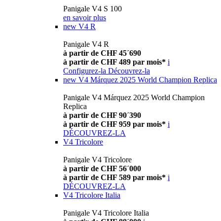
Panigale V4 S 100
en savoir plus
new
V4 R
Panigale V4 R
à partir de CHF 45´690
à partir de CHF 489 par mois*
i
Configurez-la
Découvrez-la
new
V4 Márquez 2025 World Champion Replica
Panigale V4 Márquez 2025 World Champion
Replica
à partir de CHF 90´390
à partir de CHF 959 par mois*
i
DÉCOUVREZ-LA
V4 Tricolore
Panigale V4 Tricolore
à partir de CHF 56´000
à partir de CHF 589 par mois*
i
DÉCOUVREZ-LA
V4 Tricolore Italia
Panigale V4 Tricolore Italia