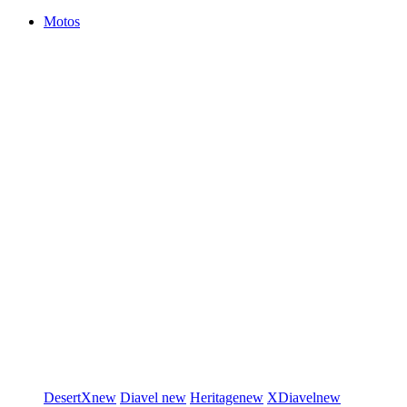
Motos
DesertX
new
Diavel
new
Heritage
new
XDiavel
new