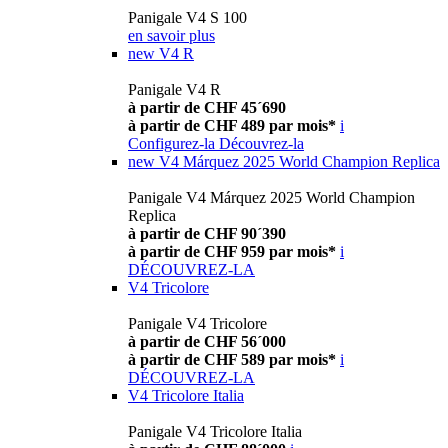
Panigale V4 S 100
en savoir plus
new
V4 R
Panigale V4 R
à partir de CHF 45´690
à partir de CHF 489 par mois*
i
Configurez-la
Découvrez-la
new
V4 Márquez 2025 World Champion Replica
Panigale V4 Márquez 2025 World Champion
Replica
à partir de CHF 90´390
à partir de CHF 959 par mois*
i
DÉCOUVREZ-LA
V4 Tricolore
Panigale V4 Tricolore
à partir de CHF 56´000
à partir de CHF 589 par mois*
i
DÉCOUVREZ-LA
V4 Tricolore Italia
Panigale V4 Tricolore Italia