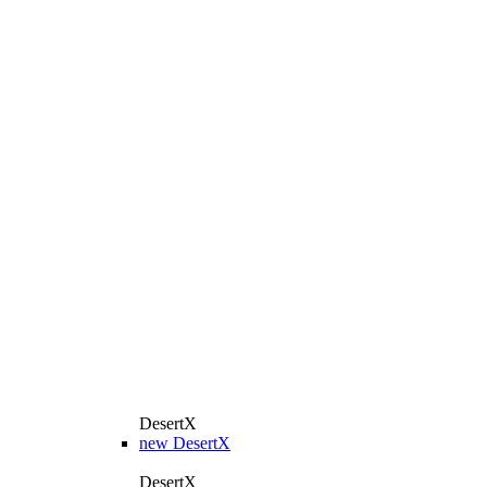
DesertX
new
DesertX
DesertX