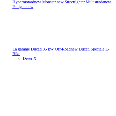
Hypermotard
new
Monster
new
Streetfighter
Multistrada
new
Panigale
new
La gamme Ducati
35 kW
Off-Road
new
Ducati Speciale
E-
Bike
DesertX