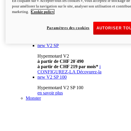
En cliquant sur « Accepter tous les cookies », vous acceptez le stockage de 
à partir de CHF 13´990
i
pour améliorer la navigation sur le site, analyser son utilisation et contribue
CONFIGUREZ-LA
Décovurez-la
marketing.
Cookie policy
new
V2
Hypermotard V2
Paramètres des cookies
AUTORISER TO
à partir de CHF 15´990
à partir de CHF 169 par mois*
i
CONFIGUREZ-LA
Décovurez-la
new
V2 SP
Hypermotard V2
à partir de CHF 20´490
à partir de CHF 219 par mois*
i
CONFIGUREZ-LA
Décovurez-la
new
V2 SP 100
Hypermotard V2 SP 100
en savoir plus
Monster