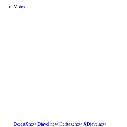
Motos
DesertX
new
Diavel
new
Heritage
new
XDiavel
new