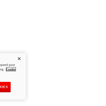
ppareil pour
ting.
Cookie
KIES