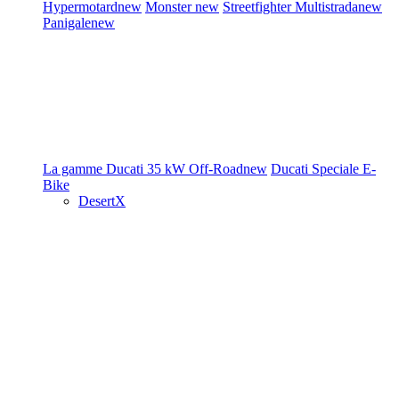
Hypermotard
new
Monster
new
Streetfighter
Multistrada
new
Panigale
new
La gamme Ducati
35 kW
Off-Road
new
Ducati Speciale
E-
Bike
DesertX