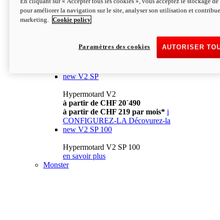
En cliquant sur « Accepter tous les cookies », vous acceptez le stockage de 
à partir de CHF 13´990
i
pour améliorer la navigation sur le site, analyser son utilisation et contribue
CONFIGUREZ-LA
Décovurez-la
marketing.
Cookie policy
new
V2
Hypermotard V2
Paramètres des cookies
AUTORISER TO
à partir de CHF 15´990
à partir de CHF 169 par mois*
i
CONFIGUREZ-LA
Décovurez-la
new
V2 SP
Hypermotard V2
à partir de CHF 20´490
à partir de CHF 219 par mois*
i
CONFIGUREZ-LA
Décovurez-la
new
V2 SP 100
Hypermotard V2 SP 100
en savoir plus
Monster