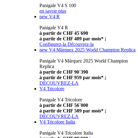
Panigale V4 S 100
en savoir plus
new
V4 R
Panigale V4 R
à partir de CHF 45´690
à partir de CHF 489 par mois*
i
Configurez-la
Découvrez-la
new
V4 Márquez 2025 World Champion Replica
Panigale V4 Márquez 2025 World Champion
Replica
à partir de CHF 90´390
à partir de CHF 959 par mois*
i
DÉCOUVREZ-LA
V4 Tricolore
Panigale V4 Tricolore
à partir de CHF 56´000
à partir de CHF 589 par mois*
i
DÉCOUVREZ-LA
V4 Tricolore Italia
Panigale V4 Tricolore Italia