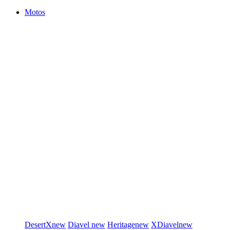
Motos
DesertX
new
Diavel
new
Heritage
new
XDiavel
new