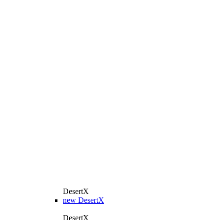
DesertX
new
DesertX
DesertX