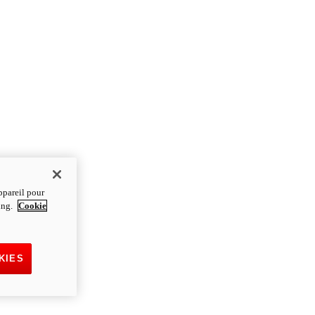
ppareil pour
ting.
Cookie
KIES