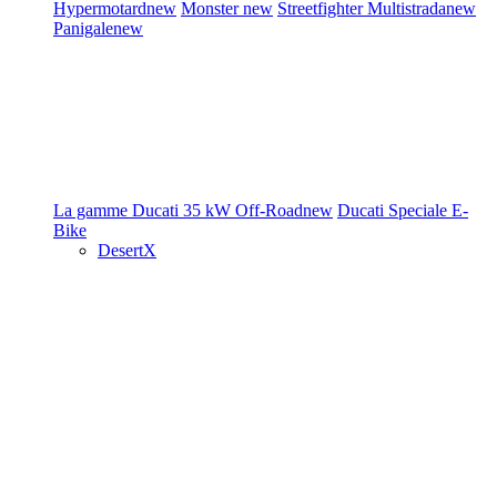
Hypermotard
new
Monster
new
Streetfighter
Multistrada
new
Panigale
new
La gamme Ducati
35 kW
Off-Road
new
Ducati Speciale
E-
Bike
DesertX