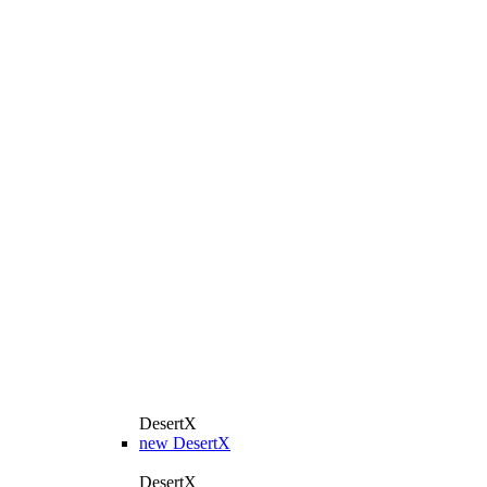
DesertX
new
DesertX
DesertX