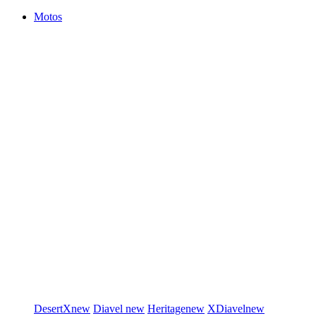
Motos
DesertX
new
Diavel
new
Heritage
new
XDiavel
new