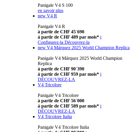
Panigale V4 S 100
en savoir plus
new
V4 R
Panigale V4 R
à partir de CHF 45´690
à partir de CHF 489 par mois*
i
Configurez-la
Découvrez-la
new
V4 Márquez 2025 World Champion Replica
Panigale V4 Márquez 2025 World Champion
Replica
à partir de CHF 90´390
à partir de CHF 959 par mois*
i
DÉCOUVREZ-LA
V4 Tricolore
Panigale V4 Tricolore
à partir de CHF 56´000
à partir de CHF 589 par mois*
i
DÉCOUVREZ-LA
V4 Tricolore Italia
Panigale V4 Tricolore Italia