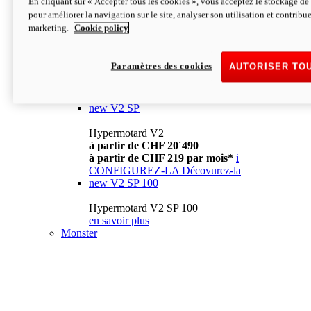
En cliquant sur « Accepter tous les cookies », vous acceptez le stockage de 
à partir de CHF 13´990
i
pour améliorer la navigation sur le site, analyser son utilisation et contribue
CONFIGUREZ-LA
Décovurez-la
marketing.
Cookie policy
new
V2
Hypermotard V2
Paramètres des cookies
AUTORISER TO
à partir de CHF 15´990
à partir de CHF 169 par mois*
i
CONFIGUREZ-LA
Décovurez-la
new
V2 SP
Hypermotard V2
à partir de CHF 20´490
à partir de CHF 219 par mois*
i
CONFIGUREZ-LA
Décovurez-la
new
V2 SP 100
Hypermotard V2 SP 100
en savoir plus
Monster