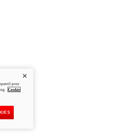
ppareil pour
ting.
Cookie
KIES