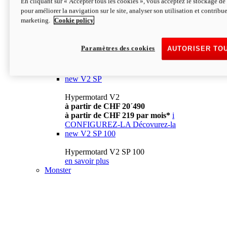
En cliquant sur « Accepter tous les cookies », vous acceptez le stockage de 
à partir de CHF 13´990
i
pour améliorer la navigation sur le site, analyser son utilisation et contribue
CONFIGUREZ-LA
Décovurez-la
marketing.
Cookie policy
new
V2
Hypermotard V2
Paramètres des cookies
AUTORISER TO
à partir de CHF 15´990
à partir de CHF 169 par mois*
i
CONFIGUREZ-LA
Décovurez-la
new
V2 SP
Hypermotard V2
à partir de CHF 20´490
à partir de CHF 219 par mois*
i
CONFIGUREZ-LA
Décovurez-la
new
V2 SP 100
Hypermotard V2 SP 100
en savoir plus
Monster