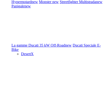
Hypermotard
new
Monster
new
Streetfighter
Multistrada
new
Panigale
new
La gamme Ducati
35 kW
Off-Road
new
Ducati Speciale
E-
Bike
DesertX