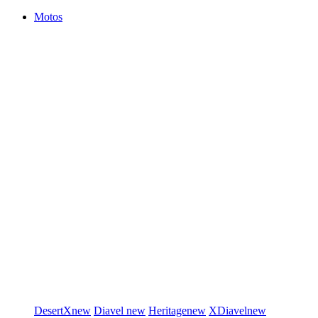
Motos
DesertX
new
Diavel
new
Heritage
new
XDiavel
new