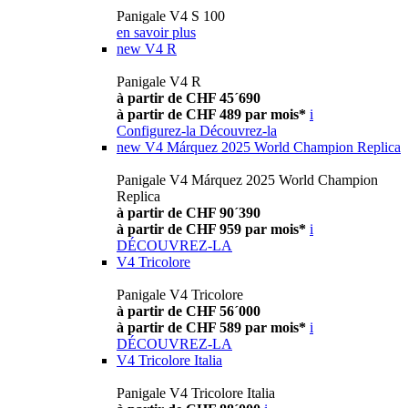
Panigale V4 S 100
en savoir plus
new
V4 R
Panigale V4 R
à partir de CHF 45´690
à partir de CHF 489 par mois*
i
Configurez-la
Découvrez-la
new
V4 Márquez 2025 World Champion Replica
Panigale V4 Márquez 2025 World Champion
Replica
à partir de CHF 90´390
à partir de CHF 959 par mois*
i
DÉCOUVREZ-LA
V4 Tricolore
Panigale V4 Tricolore
à partir de CHF 56´000
à partir de CHF 589 par mois*
i
DÉCOUVREZ-LA
V4 Tricolore Italia
Panigale V4 Tricolore Italia