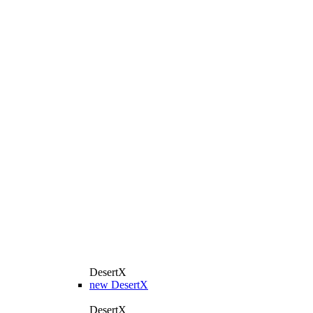
DesertX
new
DesertX
DesertX