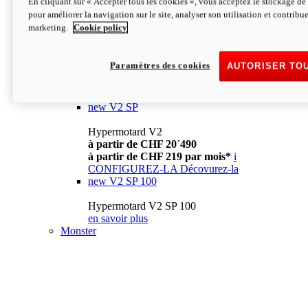
En cliquant sur « Accepter tous les cookies », vous acceptez le stockage de 
à partir de CHF 13´990
i
pour améliorer la navigation sur le site, analyser son utilisation et contribue
CONFIGUREZ-LA
Décovurez-la
marketing.
Cookie policy
new
V2
Hypermotard V2
Paramètres des cookies
AUTORISER TO
à partir de CHF 15´990
à partir de CHF 169 par mois*
i
CONFIGUREZ-LA
Décovurez-la
new
V2 SP
Hypermotard V2
à partir de CHF 20´490
à partir de CHF 219 par mois*
i
CONFIGUREZ-LA
Décovurez-la
new
V2 SP 100
Hypermotard V2 SP 100
en savoir plus
Monster