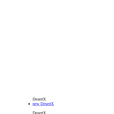
DesertX
new
DesertX
DesertX