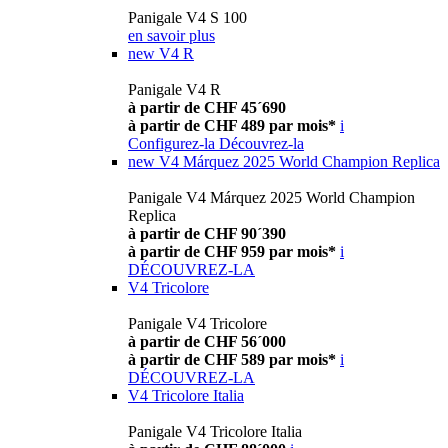
Panigale V4 S 100
en savoir plus
new
V4 R
Panigale V4 R
à partir de CHF 45´690
à partir de CHF 489 par mois*
i
Configurez-la
Découvrez-la
new
V4 Márquez 2025 World Champion Replica
Panigale V4 Márquez 2025 World Champion
Replica
à partir de CHF 90´390
à partir de CHF 959 par mois*
i
DÉCOUVREZ-LA
V4 Tricolore
Panigale V4 Tricolore
à partir de CHF 56´000
à partir de CHF 589 par mois*
i
DÉCOUVREZ-LA
V4 Tricolore Italia
Panigale V4 Tricolore Italia