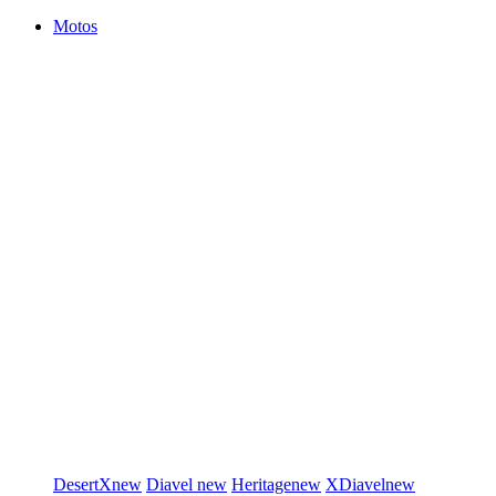
Motos
DesertX
new
Diavel
new
Heritage
new
XDiavel
new