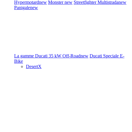
Hypermotard
new
Monster
new
Streetfighter
Multistrada
new
Panigale
new
La gamme Ducati
35 kW
Off-Road
new
Ducati Speciale
E-
Bike
DesertX