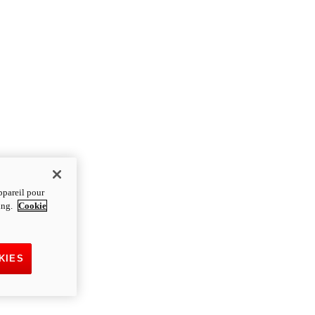
ppareil pour
ting.
Cookie
KIES