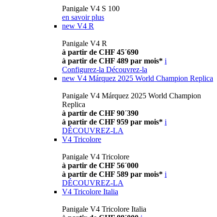
Panigale V4 S 100
en savoir plus
new
V4 R
Panigale V4 R
à partir de CHF 45´690
à partir de CHF 489 par mois*
i
Configurez-la
Découvrez-la
new
V4 Márquez 2025 World Champion Replica
Panigale V4 Márquez 2025 World Champion
Replica
à partir de CHF 90´390
à partir de CHF 959 par mois*
i
DÉCOUVREZ-LA
V4 Tricolore
Panigale V4 Tricolore
à partir de CHF 56´000
à partir de CHF 589 par mois*
i
DÉCOUVREZ-LA
V4 Tricolore Italia
Panigale V4 Tricolore Italia