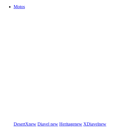
Motos
DesertX
new
Diavel
new
Heritage
new
XDiavel
new