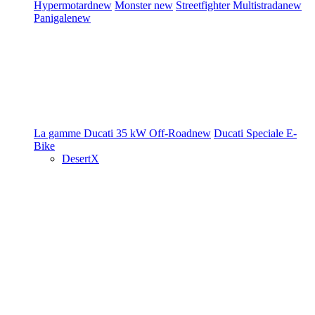
Hypermotard
new
Monster
new
Streetfighter
Multistrada
new
Panigale
new
La gamme Ducati
35 kW
Off-Road
new
Ducati Speciale
E-
Bike
DesertX