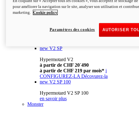
En cliquant sur « Accepter tous les cookies », vous acceptez le stockage de 
à partir de CHF 13´990
i
pour améliorer la navigation sur le site, analyser son utilisation et contribue
CONFIGUREZ-LA
Décovurez-la
marketing.
Cookie policy
new
V2
Hypermotard V2
Paramètres des cookies
AUTORISER TO
à partir de CHF 15´990
à partir de CHF 169 par mois*
i
CONFIGUREZ-LA
Décovurez-la
new
V2 SP
Hypermotard V2
à partir de CHF 20´490
à partir de CHF 219 par mois*
i
CONFIGUREZ-LA
Décovurez-la
new
V2 SP 100
Hypermotard V2 SP 100
en savoir plus
Monster