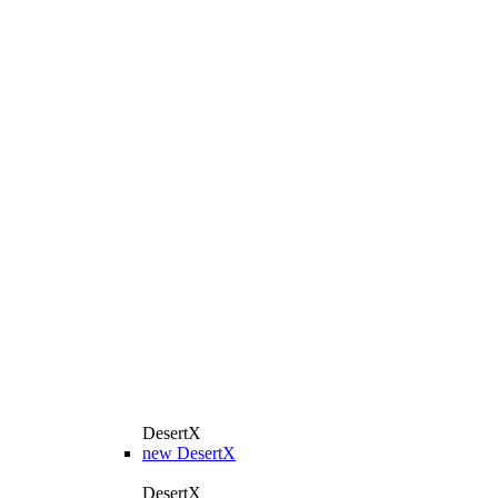
DesertX
new
DesertX
DesertX