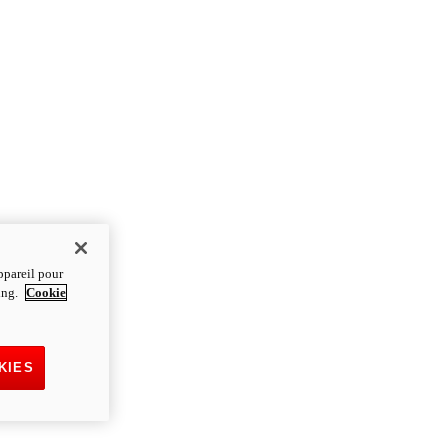
ppareil pour
ting.
Cookie
KIES