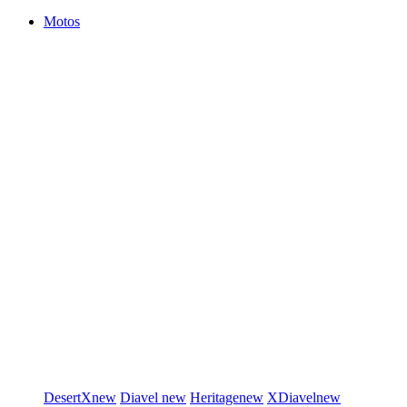
Motos
DesertX
new
Diavel
new
Heritage
new
XDiavel
new