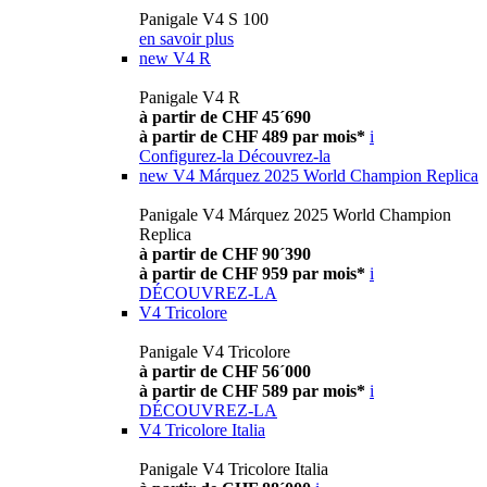
Panigale V4 S 100
en savoir plus
new
V4 R
Panigale V4 R
à partir de CHF 45´690
à partir de CHF 489 par mois*
i
Configurez-la
Découvrez-la
new
V4 Márquez 2025 World Champion Replica
Panigale V4 Márquez 2025 World Champion
Replica
à partir de CHF 90´390
à partir de CHF 959 par mois*
i
DÉCOUVREZ-LA
V4 Tricolore
Panigale V4 Tricolore
à partir de CHF 56´000
à partir de CHF 589 par mois*
i
DÉCOUVREZ-LA
V4 Tricolore Italia
Panigale V4 Tricolore Italia