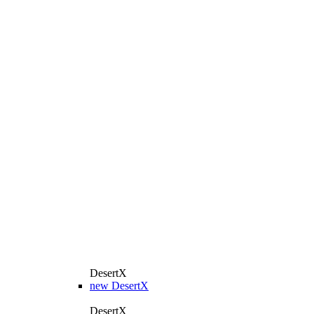
DesertX
new
DesertX
DesertX