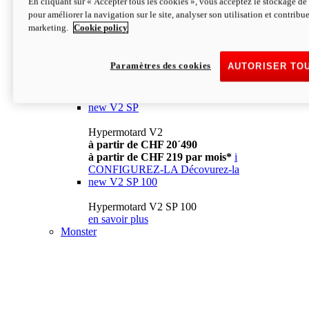
En cliquant sur « Accepter tous les cookies », vous acceptez le stockage de 
à partir de CHF 13´990
i
pour améliorer la navigation sur le site, analyser son utilisation et contribue
CONFIGUREZ-LA
Décovurez-la
marketing.
Cookie policy
new
V2
Hypermotard V2
Paramètres des cookies
AUTORISER TO
à partir de CHF 15´990
à partir de CHF 169 par mois*
i
CONFIGUREZ-LA
Décovurez-la
new
V2 SP
Hypermotard V2
à partir de CHF 20´490
à partir de CHF 219 par mois*
i
CONFIGUREZ-LA
Décovurez-la
new
V2 SP 100
Hypermotard V2 SP 100
en savoir plus
Monster