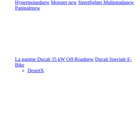
Hypermotard
new
Monster
new
Streetfighter
Multistrada
new
Panigale
new
La gamme Ducati
35 kW
Off-Road
new
Ducati Speciale
E-
Bike
DesertX