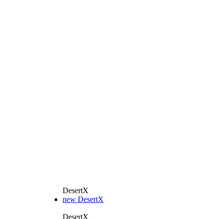
DesertX
new
DesertX
DesertX