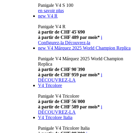
Panigale V4 S 100
en savoir plus
new
V4 R
Panigale V4 R
à partir de CHF 45´690
à partir de CHF 489 par mois*
i
Configurez-la
Découvrez-la
new
V4 Márquez 2025 World Champion Replica
Panigale V4 Márquez 2025 World Champion
Replica
à partir de CHF 90´390
à partir de CHF 959 par mois*
i
DÉCOUVREZ-LA
V4 Tricolore
Panigale V4 Tricolore
à partir de CHF 56´000
à partir de CHF 589 par mois*
i
DÉCOUVREZ-LA
V4 Tricolore Italia
Panigale V4 Tricolore Italia