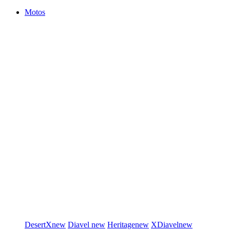
Motos
DesertX
new
Diavel
new
Heritage
new
XDiavel
new