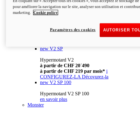
En cliquant sur « Accepter tous les cookies », vous acceptez le stockage de 
à partir de CHF 13´990
i
pour améliorer la navigation sur le site, analyser son utilisation et contribue
CONFIGUREZ-LA
Décovurez-la
marketing.
Cookie policy
new
V2
Hypermotard V2
Paramètres des cookies
AUTORISER TO
à partir de CHF 15´990
à partir de CHF 169 par mois*
i
CONFIGUREZ-LA
Décovurez-la
new
V2 SP
Hypermotard V2
à partir de CHF 20´490
à partir de CHF 219 par mois*
i
CONFIGUREZ-LA
Décovurez-la
new
V2 SP 100
Hypermotard V2 SP 100
en savoir plus
Monster