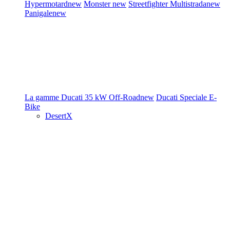
Hypermotard
new
Monster
new
Streetfighter
Multistrada
new
Panigale
new
La gamme Ducati
35 kW
Off-Road
new
Ducati Speciale
E-
Bike
DesertX