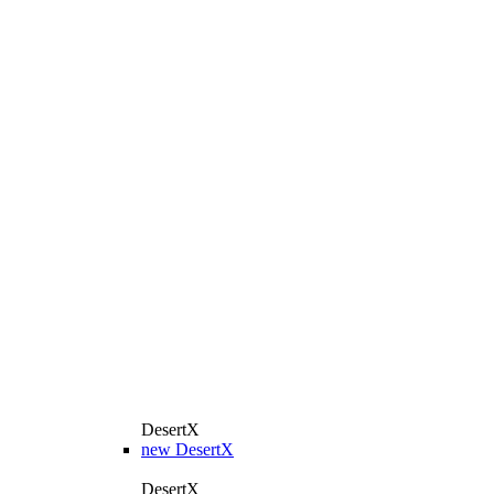
DesertX
new
DesertX
DesertX