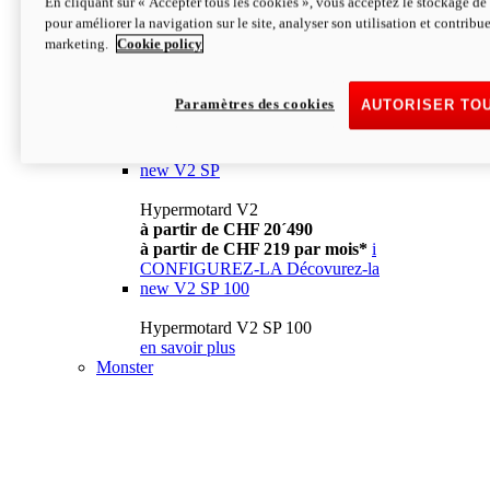
En cliquant sur « Accepter tous les cookies », vous acceptez le stockage de 
à partir de CHF 13´990
i
pour améliorer la navigation sur le site, analyser son utilisation et contribue
CONFIGUREZ-LA
Décovurez-la
marketing.
Cookie policy
new
V2
Hypermotard V2
Paramètres des cookies
AUTORISER TO
à partir de CHF 15´990
à partir de CHF 169 par mois*
i
CONFIGUREZ-LA
Décovurez-la
new
V2 SP
Hypermotard V2
à partir de CHF 20´490
à partir de CHF 219 par mois*
i
CONFIGUREZ-LA
Décovurez-la
new
V2 SP 100
Hypermotard V2 SP 100
en savoir plus
Monster