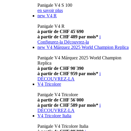
Panigale V4 S 100
en savoir plus
new
V4 R
Panigale V4 R
à partir de CHF 45´690
à partir de CHF 489 par mois*
i
Configurez-la
Découvrez-la
new
V4 Márquez 2025 World Champion Replica
Panigale V4 Márquez 2025 World Champion
Replica
à partir de CHF 90´390
à partir de CHF 959 par mois*
i
DÉCOUVREZ-LA
V4 Tricolore
Panigale V4 Tricolore
à partir de CHF 56´000
à partir de CHF 589 par mois*
i
DÉCOUVREZ-LA
V4 Tricolore Italia
Panigale V4 Tricolore Italia