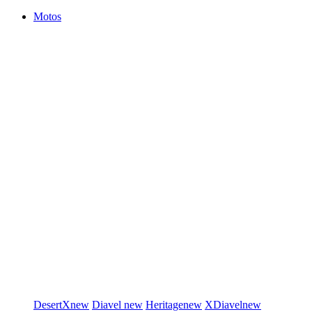
Motos
DesertX
new
Diavel
new
Heritage
new
XDiavel
new