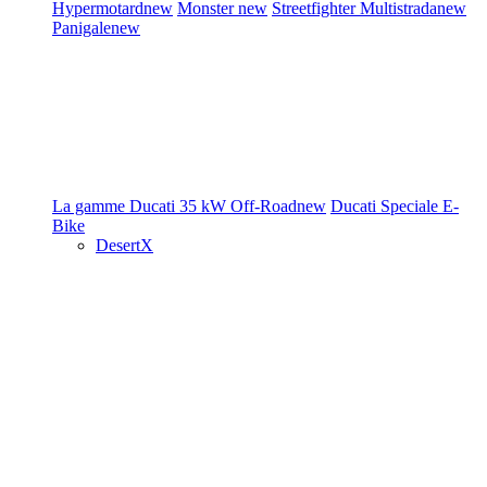
Hypermotard
new
Monster
new
Streetfighter
Multistrada
new
Panigale
new
La gamme Ducati
35 kW
Off-Road
new
Ducati Speciale
E-
Bike
DesertX