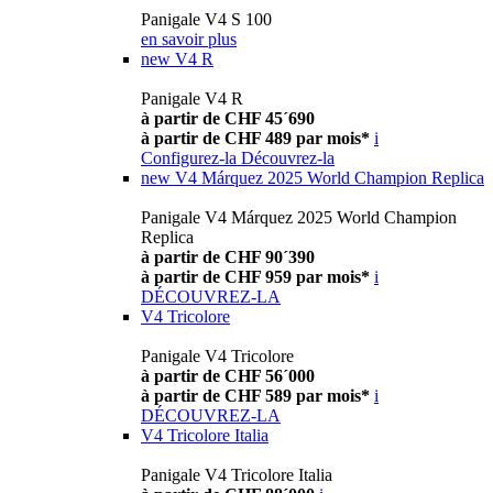
Panigale V4 S 100
en savoir plus
new
V4 R
Panigale V4 R
à partir de CHF 45´690
à partir de CHF 489 par mois*
i
Configurez-la
Découvrez-la
new
V4 Márquez 2025 World Champion Replica
Panigale V4 Márquez 2025 World Champion
Replica
à partir de CHF 90´390
à partir de CHF 959 par mois*
i
DÉCOUVREZ-LA
V4 Tricolore
Panigale V4 Tricolore
à partir de CHF 56´000
à partir de CHF 589 par mois*
i
DÉCOUVREZ-LA
V4 Tricolore Italia
Panigale V4 Tricolore Italia