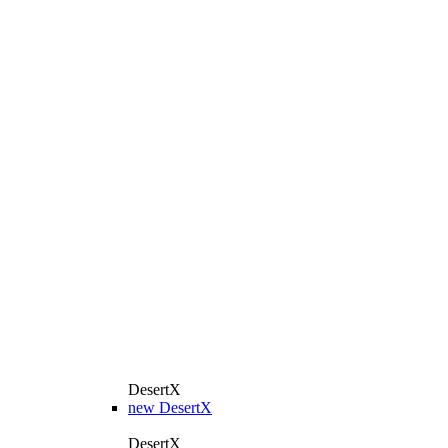
DesertX
new
DesertX
DesertX