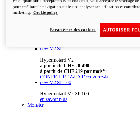
En cliquant sur « Accepter tous les cookies », vous acceptez le stockage de 
à partir de CHF 13´990
i
pour améliorer la navigation sur le site, analyser son utilisation et contribue
CONFIGUREZ-LA
Décovurez-la
marketing.
Cookie policy
new
V2
Hypermotard V2
Paramètres des cookies
AUTORISER TO
à partir de CHF 15´990
à partir de CHF 169 par mois*
i
CONFIGUREZ-LA
Décovurez-la
new
V2 SP
Hypermotard V2
à partir de CHF 20´490
à partir de CHF 219 par mois*
i
CONFIGUREZ-LA
Décovurez-la
new
V2 SP 100
Hypermotard V2 SP 100
en savoir plus
Monster