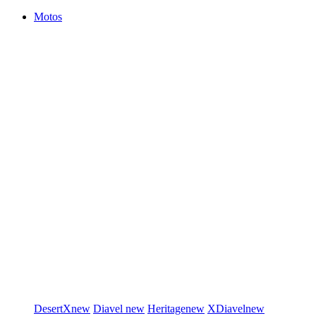
Motos
DesertX
new
Diavel
new
Heritage
new
XDiavel
new