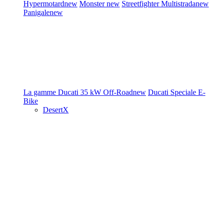
Hypermotard
new
Monster
new
Streetfighter
Multistrada
new
Panigale
new
La gamme Ducati
35 kW
Off-Road
new
Ducati Speciale
E-
Bike
DesertX