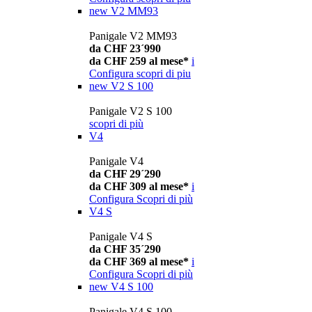
new
V2 MM93
Panigale V2 MM93
da CHF 23´990
da CHF 259 al mese*
i
Configura
scopri di piu
new
V2 S 100
Panigale V2 S 100
scopri di più
V4
Panigale V4
da CHF 29´290
da CHF 309 al mese*
i
Configura
Scopri di più
V4 S
Panigale V4 S
da CHF 35´290
da CHF 369 al mese*
i
Configura
Scopri di più
new
V4 S 100
Panigale V4 S 100