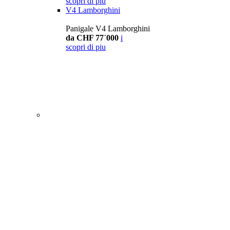
scopri di piu
V4 Lamborghini
Panigale V4 Lamborghini
da CHF 77´000
i
scopri di piu