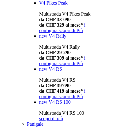
V4 Pikes Peak
Multistrada V4 Pikes Peak
da CHF 33´090
da CHF 329 al mese*
i
configura
scopri di Più
new
V4 Rally
Multistrada V4 Rally
da CHF 29´290
da CHF 309 al mese*
i
configura
scopri di Più
new
V4 RS
Multistrada V4 RS
da CHF 39’690
da CHF 419 al mese*
i
configura
scopri di Più
new
V4 RS 100
Multistrada V4 RS 100
scopri di più
Panigale