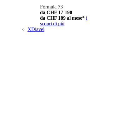
Formula 73
da CHF 17´190
da CHF 189 al mese*
i
scopri di più
XDiavel