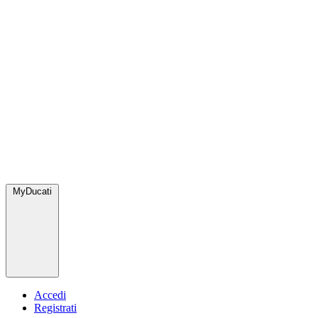
MyDucati
Accedi
Registrati