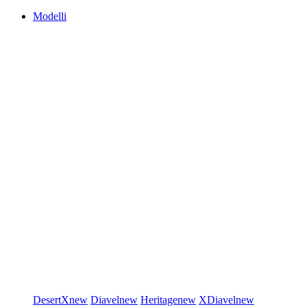
Modelli
DesertX
new
Diavel
new
Heritage
new
XDiavel
new