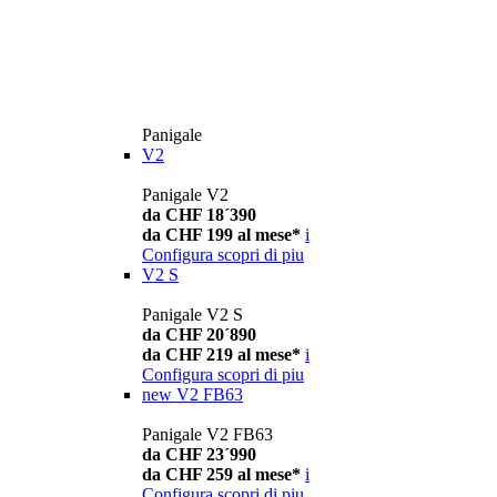
Panigale
V2
Panigale V2
da CHF 18´390
da CHF 199 al mese*
i
Configura
scopri di piu
V2 S
Panigale V2 S
da CHF 20´890
da CHF 219 al mese*
i
Configura
scopri di piu
new
V2 FB63
Panigale V2 FB63
da CHF 23´990
da CHF 259 al mese*
i
Configura
scopri di piu