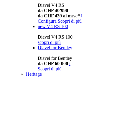
Diavel V4 RS
da CHF 40’990
da CHF 439 al mese*
i
Configura
Scopri di più
new
V4 RS 100
Diavel V4 RS 100
scopri di più
Diavel for Bentley
Diavel for Bentley
da CHF 60´000
i
Scopri di più
Heritage