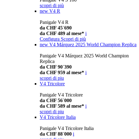
scopri di più
new
V4 R
Panigale V4 R
da CHF 45´690
da CHF 489 al mese*
i
Configura
Scopri di più
new
V4 Márquez 2025 World Champion Replica
Panigale V4 Márquez 2025 World Champion
Replica
da CHF 90´390
da CHF 959 al mese*
i
scopri di piu
V4 Tricolore
Panigale V4 Tricolore
da CHF 56´000
da CHF 589 al mese*
i
scopri di piu
V4 Tricolore Italia
Panigale V4 Tricolore Italia
da CHF 88´000
i