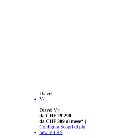
Diavel
V4
Diavel V4
da CHF 29´290
da CHF 309 al mese*
i
Configura
Scopri di più
new
V4 RS