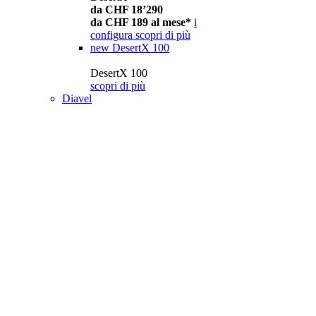
da CHF 18’290
da CHF 189 al mese*
i
configura
scopri di più
new
DesertX 100
DesertX 100
scopri di più
Diavel