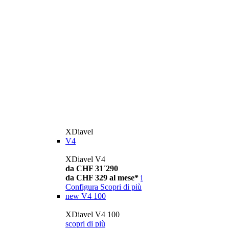
XDiavel
V4
XDiavel V4
da CHF 31´290
da CHF 329 al mese*
i
Configura
Scopri di più
new
V4 100
XDiavel V4 100
scopri di più