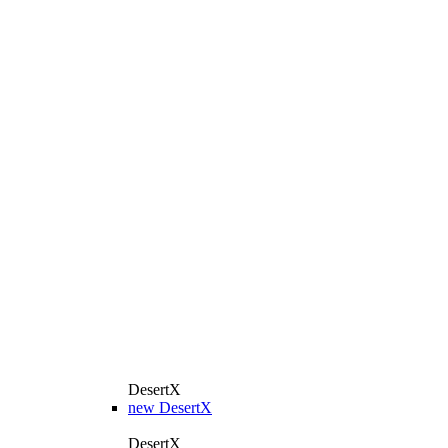
DesertX
new
DesertX
DesertX