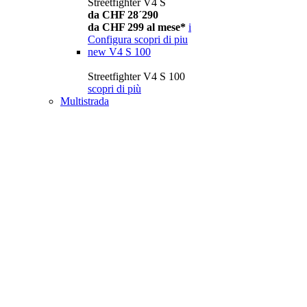
Streetfighter V4 S
da CHF 28´290
da CHF 299 al mese*
i
Configura
scopri di piu
new
V4 S 100
Streetfighter V4 S 100
scopri di più
Multistrada