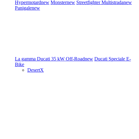
Hypermotard
new
Monster
new
Streetfighter
Multistrada
new
Panigale
new
La gamma Ducati
35 kW
Off-Road
new
Ducati Speciale
E-
Bike
DesertX