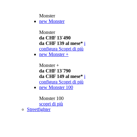
Monster
new
Monster
Monster
da CHF 13´490
da CHF 139 al mese*
i
configura
Scopri di più
new
Monster +
Monster +
da CHF 13´790
da CHF 149 al mese*
i
configura
Scopri di più
new
Monster 100
Monster 100
scopri di più
Streetfighter