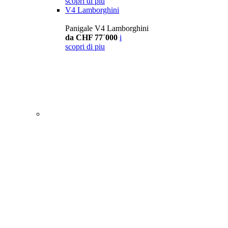
scopri di piu
V4 Lamborghini
Panigale V4 Lamborghini
da CHF 77´000
i
scopri di piu