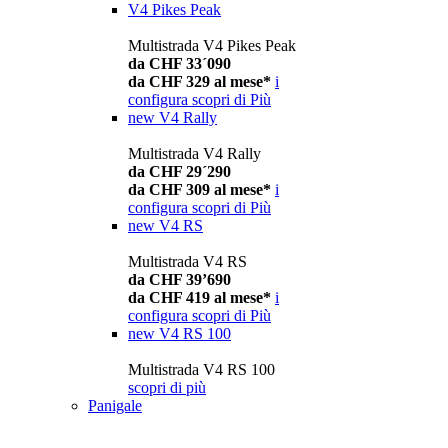
V4 Pikes Peak
Multistrada V4 Pikes Peak
da CHF 33´090
da CHF 329 al mese*
i
configura
scopri di Più
new
V4 Rally
Multistrada V4 Rally
da CHF 29´290
da CHF 309 al mese*
i
configura
scopri di Più
new
V4 RS
Multistrada V4 RS
da CHF 39’690
da CHF 419 al mese*
i
configura
scopri di Più
new
V4 RS 100
Multistrada V4 RS 100
scopri di più
Panigale