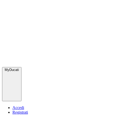
MyDucati
Accedi
Registrati