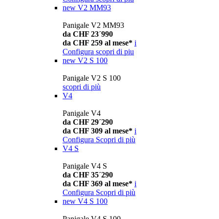
new
V2 MM93
Panigale V2 MM93
da CHF 23´990
da CHF 259 al mese*
i
Configura
scopri di piu
new
V2 S 100
Panigale V2 S 100
scopri di più
V4
Panigale V4
da CHF 29´290
da CHF 309 al mese*
i
Configura
Scopri di più
V4 S
Panigale V4 S
da CHF 35´290
da CHF 369 al mese*
i
Configura
Scopri di più
new
V4 S 100
Panigale V4 S 100