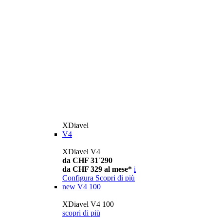
XDiavel
V4
XDiavel V4
da CHF 31´290
da CHF 329 al mese*
i
Configura
Scopri di più
new
V4 100
XDiavel V4 100
scopri di più