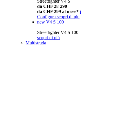
Streetfighter V4 S
da CHF 28´290
da CHF 299 al mese*
i
Configura
scopri di piu
new
V4 S 100
Streetfighter V4 S 100
scopri di più
Multistrada