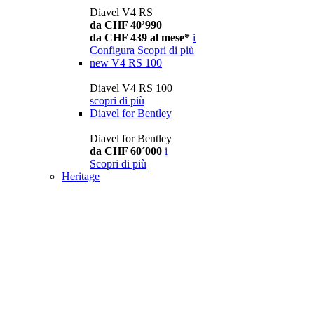
Diavel V4 RS
da CHF 40’990
da CHF 439 al mese*
i
Configura
Scopri di più
new
V4 RS 100
Diavel V4 RS 100
scopri di più
Diavel for Bentley
Diavel for Bentley
da CHF 60´000
i
Scopri di più
Heritage