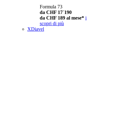
Formula 73
da CHF 17´190
da CHF 189 al mese*
i
scopri di più
XDiavel