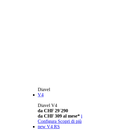
Diavel
V4
Diavel V4
da CHF 29´290
da CHF 309 al mese*
i
Configura
Scopri di più
new
V4 RS