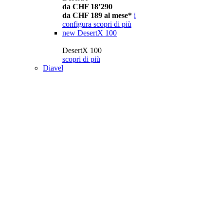
da CHF 18’290
da CHF 189 al mese*
i
configura
scopri di più
new
DesertX 100
DesertX 100
scopri di più
Diavel