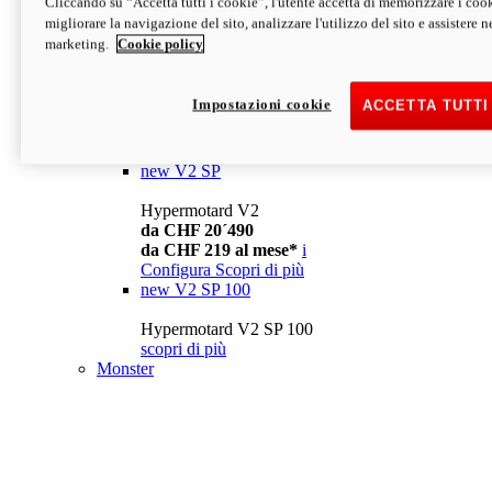
Cliccando su “Accetta tutti i cookie”, l'utente accetta di memorizzare i cook
da CHF 13´990
i
migliorare la navigazione del sito, analizzare l'utilizzo del sito e assistere ne
Configura
Scopri di più
marketing.
Cookie policy
new
V2
Hypermotard V2
Impostazioni cookie
ACCETTA TUTTI
da CHF 15´990
da CHF 169 al mese*
i
Configura
Scopri di più
new
V2 SP
Hypermotard V2
da CHF 20´490
da CHF 219 al mese*
i
Configura
Scopri di più
new
V2 SP 100
Hypermotard V2 SP 100
scopri di più
Monster