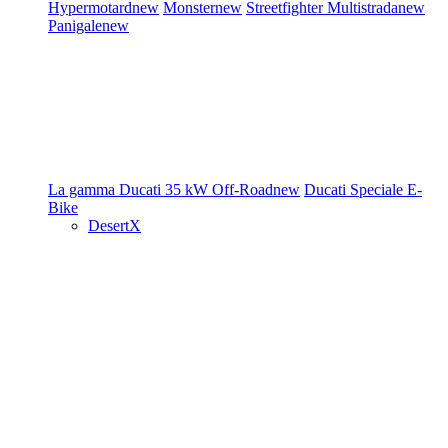
Hypermotard
new
Monster
new
Streetfighter
Multistrada
new
Panigale
new
La gamma Ducati
35 kW
Off-Road
new
Ducati Speciale
E-
Bike
DesertX