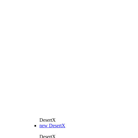
DesertX
new
DesertX
DesertX