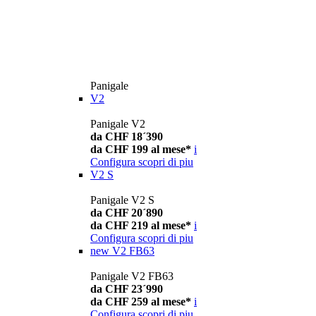
Panigale
V2
Panigale V2
da CHF 18´390
da CHF 199 al mese*
i
Configura
scopri di piu
V2 S
Panigale V2 S
da CHF 20´890
da CHF 219 al mese*
i
Configura
scopri di piu
new
V2 FB63
Panigale V2 FB63
da CHF 23´990
da CHF 259 al mese*
i
Configura
scopri di piu