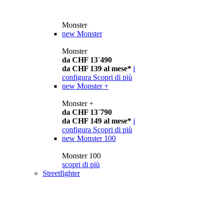
Monster
new
Monster
Monster
da CHF 13´490
da CHF 139 al mese*
i
configura
Scopri di più
new
Monster +
Monster +
da CHF 13´790
da CHF 149 al mese*
i
configura
Scopri di più
new
Monster 100
Monster 100
scopri di più
Streetfighter