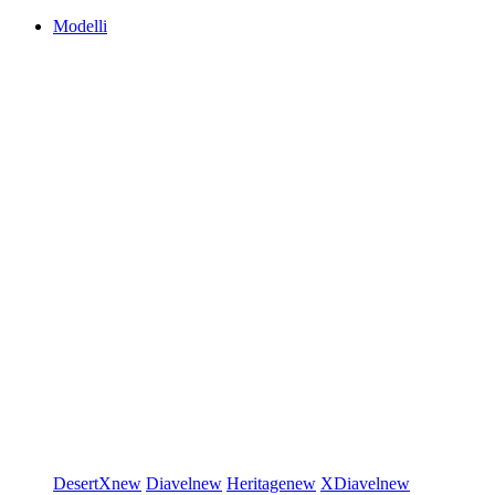
Modelli
DesertX
new
Diavel
new
Heritage
new
XDiavel
new