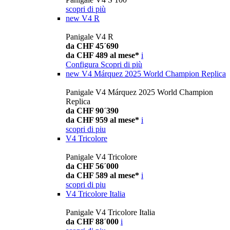
scopri di più
new
V4 R
Panigale V4 R
da CHF 45´690
da CHF 489 al mese*
i
Configura
Scopri di più
new
V4 Márquez 2025 World Champion Replica
Panigale V4 Márquez 2025 World Champion
Replica
da CHF 90´390
da CHF 959 al mese*
i
scopri di piu
V4 Tricolore
Panigale V4 Tricolore
da CHF 56´000
da CHF 589 al mese*
i
scopri di piu
V4 Tricolore Italia
Panigale V4 Tricolore Italia
da CHF 88´000
i