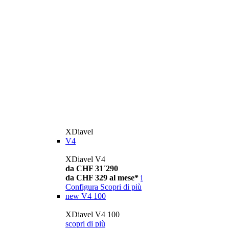
XDiavel
V4
XDiavel V4
da CHF 31´290
da CHF 329 al mese*
i
Configura
Scopri di più
new
V4 100
XDiavel V4 100
scopri di più