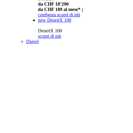
da CHF 18’290
da CHF 189 al mese*
i
configura
scopri di più
new
DesertX 100
DesertX 100
scopri di più
Diavel