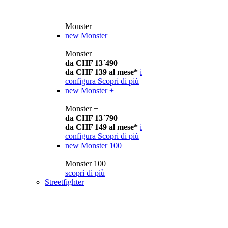
Monster
new
Monster
Monster
da CHF 13´490
da CHF 139 al mese*
i
configura
Scopri di più
new
Monster +
Monster +
da CHF 13´790
da CHF 149 al mese*
i
configura
Scopri di più
new
Monster 100
Monster 100
scopri di più
Streetfighter