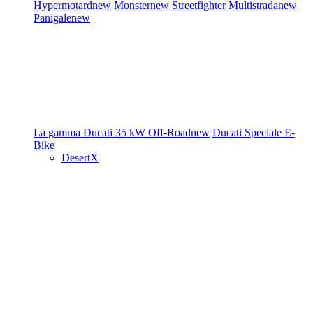
Hypermotard
new
Monster
new
Streetfighter
Multistrada
new
Panigale
new
La gamma Ducati
35 kW
Off-Road
new
Ducati Speciale
E-
Bike
DesertX