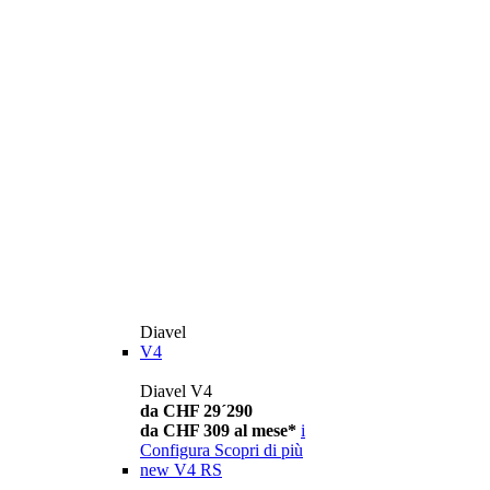
Diavel
V4
Diavel V4
da CHF 29´290
da CHF 309 al mese*
i
Configura
Scopri di più
new
V4 RS