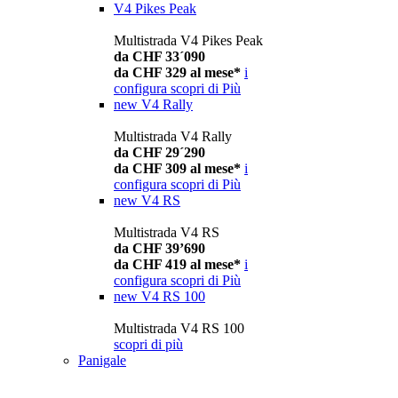
V4 Pikes Peak
Multistrada V4 Pikes Peak
da CHF 33´090
da CHF 329 al mese*
i
configura
scopri di Più
new
V4 Rally
Multistrada V4 Rally
da CHF 29´290
da CHF 309 al mese*
i
configura
scopri di Più
new
V4 RS
Multistrada V4 RS
da CHF 39’690
da CHF 419 al mese*
i
configura
scopri di Più
new
V4 RS 100
Multistrada V4 RS 100
scopri di più
Panigale