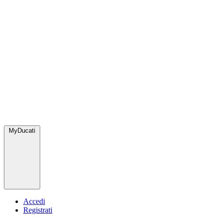
MyDucati
Accedi
Registrati