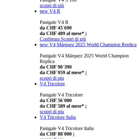
scopri di più
new
V4 R
Panigale V4 R
da CHF 45´690
da CHF 489 al mese*
i
Configura
Scopri di più
new
V4 Márquez 2025 World Champion Replica
Panigale V4 Márquez 2025 World Champion
Replica
da CHF 90´390
da CHF 959 al mese*
i
scopri di piu
V4 Tricolore
Panigale V4 Tricolore
da CHF 56´000
da CHF 589 al mese*
i
scopri di piu
V4 Tricolore Italia
Panigale V4 Tricolore Italia
da CHF 88´000
i