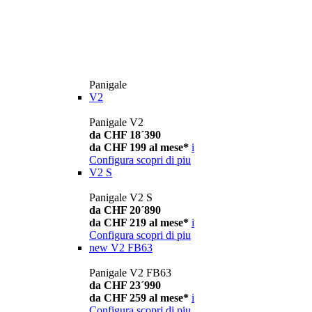
Panigale
V2
Panigale V2
da CHF 18´390
da CHF 199 al mese*
i
Configura
scopri di piu
V2 S
Panigale V2 S
da CHF 20´890
da CHF 219 al mese*
i
Configura
scopri di piu
new
V2 FB63
Panigale V2 FB63
da CHF 23´990
da CHF 259 al mese*
i
Configura
scopri di piu