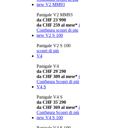
new
V2 MM93
Panigale V2 MM93
da CHF 23´990
da CHF 259 al mese*
i
Configura
scopri di piu
new
V2 S 100
Panigale V2 S 100
scopri di più
V4
Panigale V4
da CHF 29´290
da CHF 309 al mese*
i
Configura
Scopri di più
V4 S
Panigale V4 S
da CHF 35´290
da CHF 369 al mese*
i
Configura
Scopri di più
new
V4 S 100
Panigale V4 S 100