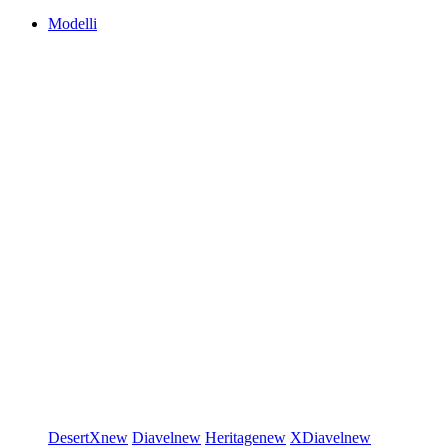
Modelli
DesertX
new
Diavel
new
Heritage
new
XDiavel
new