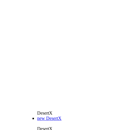
DesertX
new
DesertX
DesertX