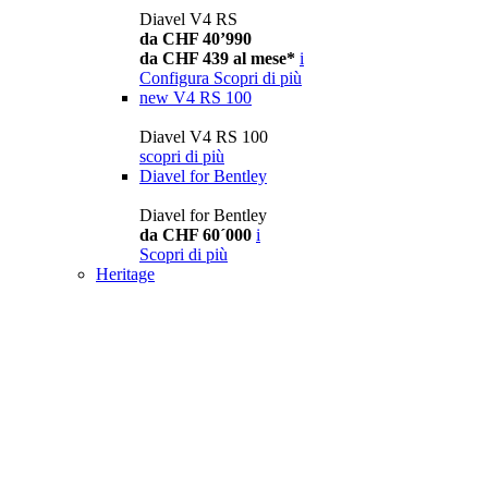
Diavel V4 RS
da CHF 40’990
da CHF 439 al mese*
i
Configura
Scopri di più
new
V4 RS 100
Diavel V4 RS 100
scopri di più
Diavel for Bentley
Diavel for Bentley
da CHF 60´000
i
Scopri di più
Heritage