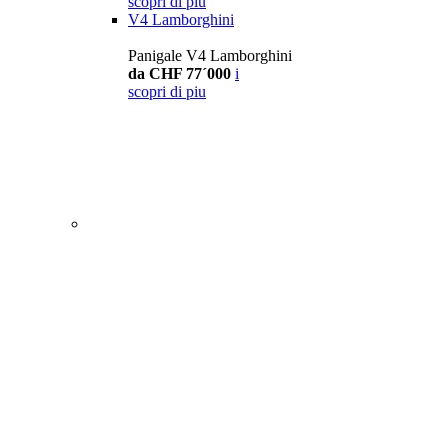
scopri di piu
V4 Lamborghini
Panigale V4 Lamborghini
da CHF 77´000
i
scopri di piu