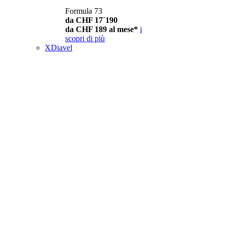
Formula 73
da CHF 17´190
da CHF 189 al mese*
i
scopri di più
XDiavel