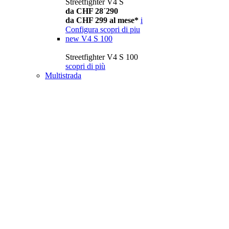
Streetfighter V4 S
da CHF 28´290
da CHF 299 al mese*
i
Configura
scopri di piu
new
V4 S 100
Streetfighter V4 S 100
scopri di più
Multistrada