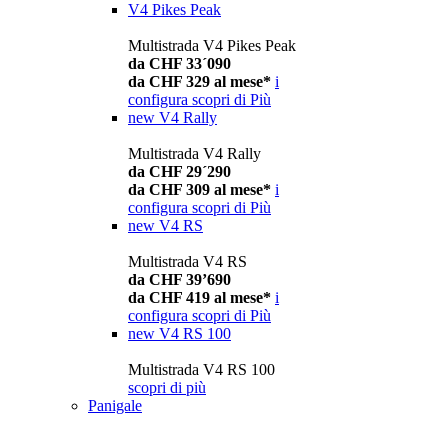
V4 Pikes Peak
Multistrada V4 Pikes Peak
da CHF 33´090
da CHF 329 al mese*
i
configura
scopri di Più
new
V4 Rally
Multistrada V4 Rally
da CHF 29´290
da CHF 309 al mese*
i
configura
scopri di Più
new
V4 RS
Multistrada V4 RS
da CHF 39’690
da CHF 419 al mese*
i
configura
scopri di Più
new
V4 RS 100
Multistrada V4 RS 100
scopri di più
Panigale