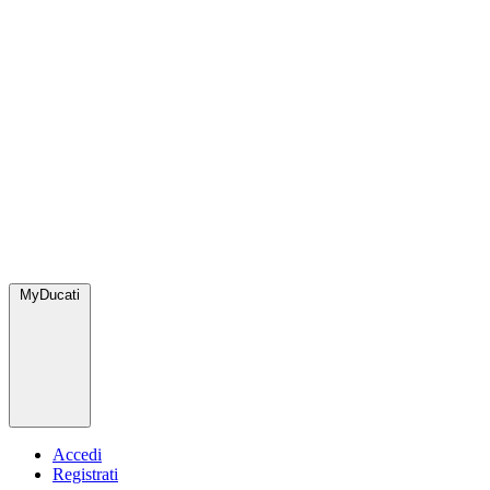
MyDucati
Accedi
Registrati