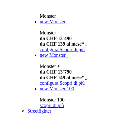
Monster
new
Monster
Monster
da CHF 13´490
da CHF 139 al mese*
i
configura
Scopri di più
new
Monster +
Monster +
da CHF 13´790
da CHF 149 al mese*
i
configura
Scopri di più
new
Monster 100
Monster 100
scopri di più
Streetfighter