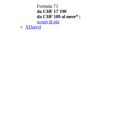
Formula 73
da CHF 17´190
da CHF 189 al mese*
i
scopri di più
XDiavel