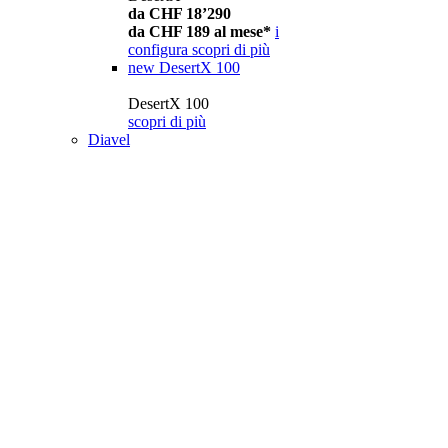
da CHF 18’290
da CHF 189 al mese*
i
configura
scopri di più
new
DesertX 100
DesertX 100
scopri di più
Diavel