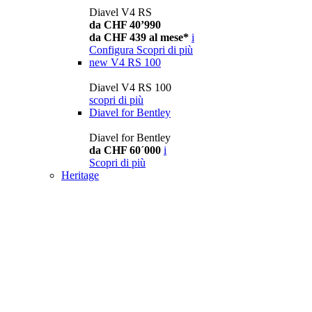
Diavel V4 RS
da CHF 40’990
da CHF 439 al mese*
i
Configura
Scopri di più
new
V4 RS 100
Diavel V4 RS 100
scopri di più
Diavel for Bentley
Diavel for Bentley
da CHF 60´000
i
Scopri di più
Heritage