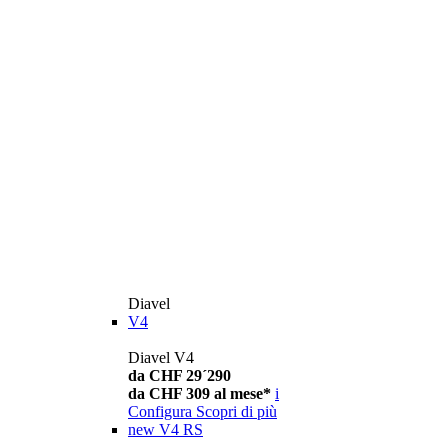
Diavel
V4
Diavel V4
da CHF 29´290
da CHF 309 al mese*
i
Configura
Scopri di più
new
V4 RS