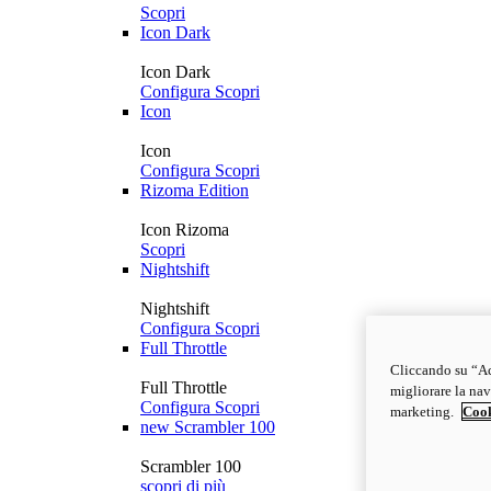
Scopri
Icon Dark
Icon Dark
Configura
Scopri
Icon
Icon
Configura
Scopri
Rizoma Edition
Icon Rizoma
Scopri
Nightshift
Nightshift
Configura
Scopri
Full Throttle
Cliccando su “Acc
Full Throttle
migliorare la navi
Configura
Scopri
marketing.
Cook
new
Scrambler 100
Scrambler 100
scopri di più