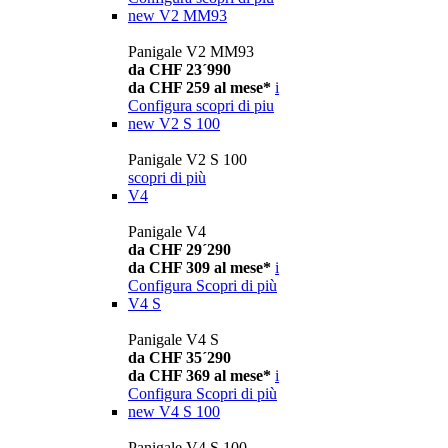
new
V2 MM93
Panigale V2 MM93
da CHF 23´990
da CHF 259 al mese*
i
Configura
scopri di piu
new
V2 S 100
Panigale V2 S 100
scopri di più
V4
Panigale V4
da CHF 29´290
da CHF 309 al mese*
i
Configura
Scopri di più
V4 S
Panigale V4 S
da CHF 35´290
da CHF 369 al mese*
i
Configura
Scopri di più
new
V4 S 100
Panigale V4 S 100