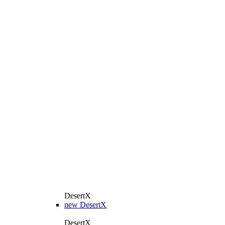
DesertX
new
DesertX
DesertX