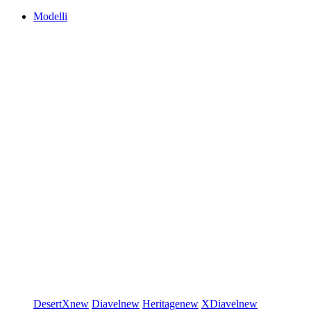
Modelli
DesertX
new
Diavel
new
Heritage
new
XDiavel
new