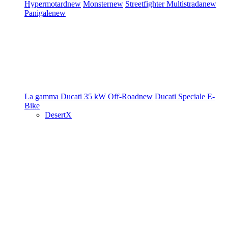
Hypermotard
new
Monster
new
Streetfighter
Multistrada
new
Panigale
new
La gamma Ducati
35 kW
Off-Road
new
Ducati Speciale
E-
Bike
DesertX