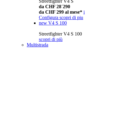
Streetfighter V4 S
da CHF 28´290
da CHF 299 al mese*
i
Configura
scopri di piu
new
V4 S 100
Streetfighter V4 S 100
scopri di più
Multistrada