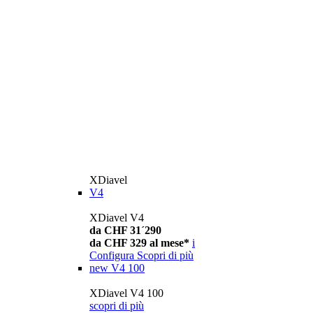
XDiavel
V4
XDiavel V4
da CHF 31´290
da CHF 329 al mese*
i
Configura
Scopri di più
new
V4 100
XDiavel V4 100
scopri di più