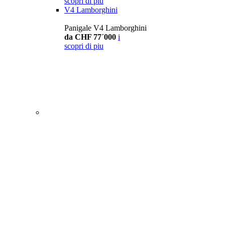
scopri di piu
V4 Lamborghini
Panigale V4 Lamborghini
da CHF 77´000
i
scopri di piu