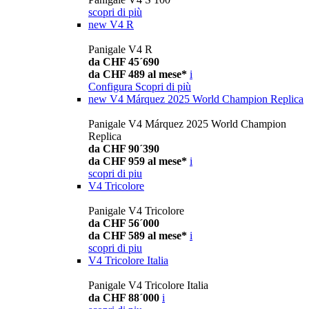
scopri di più
new
V4 R
Panigale V4 R
da CHF 45´690
da CHF 489 al mese*
i
Configura
Scopri di più
new
V4 Márquez 2025 World Champion Replica
Panigale V4 Márquez 2025 World Champion
Replica
da CHF 90´390
da CHF 959 al mese*
i
scopri di piu
V4 Tricolore
Panigale V4 Tricolore
da CHF 56´000
da CHF 589 al mese*
i
scopri di piu
V4 Tricolore Italia
Panigale V4 Tricolore Italia
da CHF 88´000
i