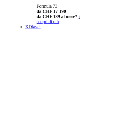
Formula 73
da CHF 17´190
da CHF 189 al mese*
i
scopri di più
XDiavel