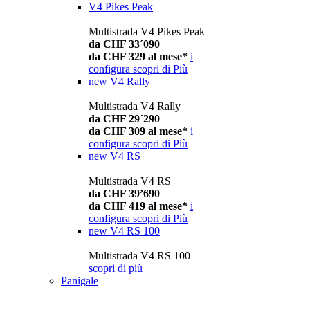
V4 Pikes Peak
Multistrada V4 Pikes Peak
da CHF 33´090
da CHF 329 al mese*
i
configura
scopri di Più
new
V4 Rally
Multistrada V4 Rally
da CHF 29´290
da CHF 309 al mese*
i
configura
scopri di Più
new
V4 RS
Multistrada V4 RS
da CHF 39’690
da CHF 419 al mese*
i
configura
scopri di Più
new
V4 RS 100
Multistrada V4 RS 100
scopri di più
Panigale