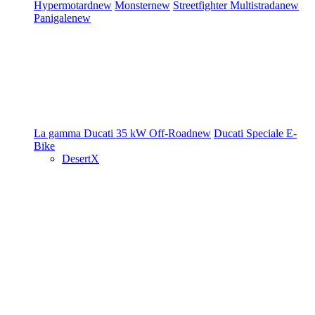
Hypermotard
new
Monster
new
Streetfighter
Multistrada
new
Panigale
new
La gamma Ducati
35 kW
Off-Road
new
Ducati Speciale
E-
Bike
DesertX