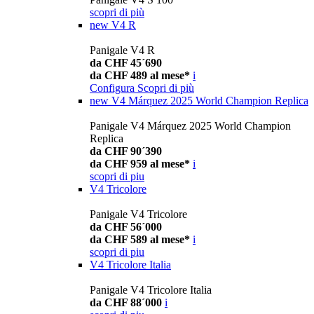
scopri di più
new
V4 R
Panigale V4 R
da CHF 45´690
da CHF 489 al mese*
i
Configura
Scopri di più
new
V4 Márquez 2025 World Champion Replica
Panigale V4 Márquez 2025 World Champion
Replica
da CHF 90´390
da CHF 959 al mese*
i
scopri di piu
V4 Tricolore
Panigale V4 Tricolore
da CHF 56´000
da CHF 589 al mese*
i
scopri di piu
V4 Tricolore Italia
Panigale V4 Tricolore Italia
da CHF 88´000
i