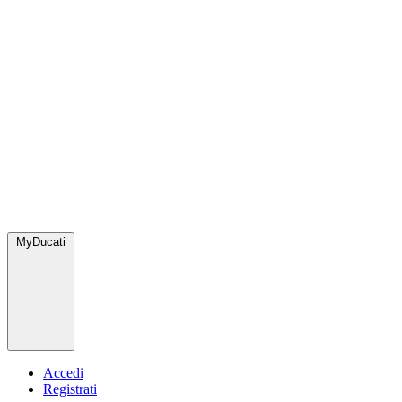
MyDucati
Accedi
Registrati