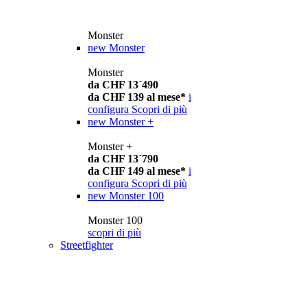
Monster
new
Monster
Monster
da CHF 13´490
da CHF 139 al mese*
i
configura
Scopri di più
new
Monster +
Monster +
da CHF 13´790
da CHF 149 al mese*
i
configura
Scopri di più
new
Monster 100
Monster 100
scopri di più
Streetfighter