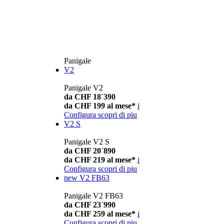
Panigale
V2
Panigale V2
da CHF 18´390
da CHF 199 al mese*
i
Configura
scopri di piu
V2 S
Panigale V2 S
da CHF 20´890
da CHF 219 al mese*
i
Configura
scopri di piu
new
V2 FB63
Panigale V2 FB63
da CHF 23´990
da CHF 259 al mese*
i
Configura
scopri di piu