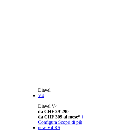
Diavel
V4
Diavel V4
da CHF 29´290
da CHF 309 al mese*
i
Configura
Scopri di più
new
V4 RS