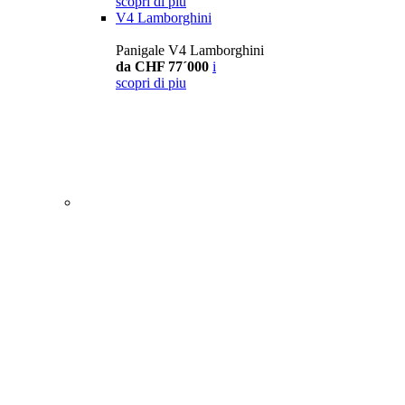
scopri di piu
V4 Lamborghini
Panigale V4 Lamborghini
da CHF 77´000
i
scopri di piu