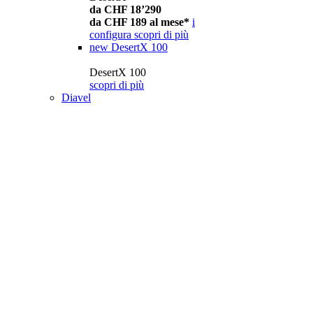
da CHF 18’290
da CHF 189 al mese*
i
configura
scopri di più
new
DesertX 100
DesertX 100
scopri di più
Diavel