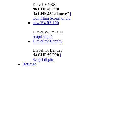
Diavel V4 RS
da CHF 40’990
da CHF 439 al mese*
i
Configura
Scopri di più
new
V4 RS 100
Diavel V4 RS 100
scopri di più
Diavel for Bentley
Diavel for Bentley
da CHF 60´000
i
Scopri di più
Heritage