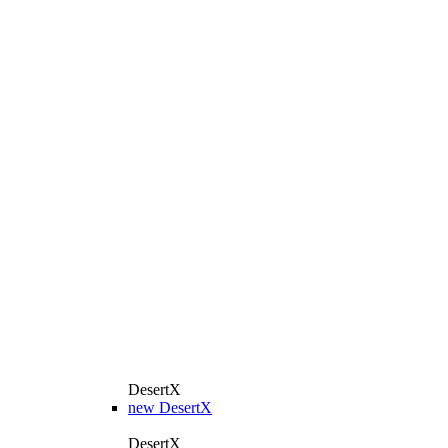
DesertX
new
DesertX
DesertX