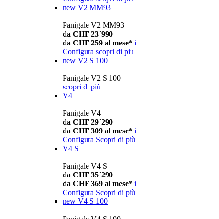
new
V2 MM93
Panigale V2 MM93
da CHF 23´990
da CHF 259 al mese*
i
Configura
scopri di piu
new
V2 S 100
Panigale V2 S 100
scopri di più
V4
Panigale V4
da CHF 29´290
da CHF 309 al mese*
i
Configura
Scopri di più
V4 S
Panigale V4 S
da CHF 35´290
da CHF 369 al mese*
i
Configura
Scopri di più
new
V4 S 100
Panigale V4 S 100