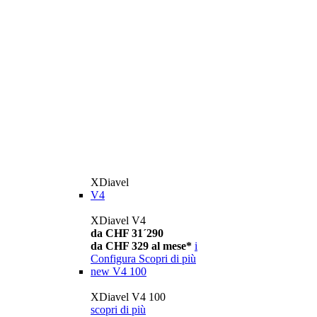
XDiavel
V4
XDiavel V4
da CHF 31´290
da CHF 329 al mese*
i
Configura
Scopri di più
new
V4 100
XDiavel V4 100
scopri di più