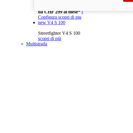
Streetfighter V4 S
da CHF 28´290
da CHF 299 al mese*
i
Configura
scopri di piu
new
V4 S 100
Streetfighter V4 S 100
scopri di più
Multistrada