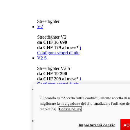
Streetfighter
V2
Streetfighter V2
da CHF 16´690
da CHF 179 al mese*
i
Configura
scopri di piu
V2 S
Streetfighter V2 S
da CHF 19´290
da CHF 209 al mese*
i
Configura
scopri di piu
V4
Cliccando su “Accetta tutti i cookie”, l'utente accetta di
Streetfighter V4
migliorare la navigazione del sito, analizzare l'utilizzo del 
da CHF 25´290
marketing.
Cookie policy
da CHF 269 al mese*
i
Configura
scopri di piu
V4 S
Impostazioni cookie
AC