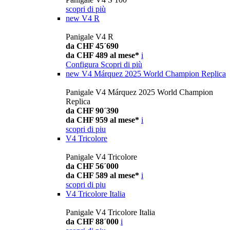
scopri di più
new
V4 R
Panigale V4 R
da CHF 45´690
da CHF 489 al mese*
i
Configura
Scopri di più
new
V4 Márquez 2025 World Champion Replica
Panigale V4 Márquez 2025 World Champion
Replica
da CHF 90´390
da CHF 959 al mese*
i
scopri di piu
V4 Tricolore
Panigale V4 Tricolore
da CHF 56´000
da CHF 589 al mese*
i
scopri di piu
V4 Tricolore Italia
Panigale V4 Tricolore Italia
da CHF 88´000
i