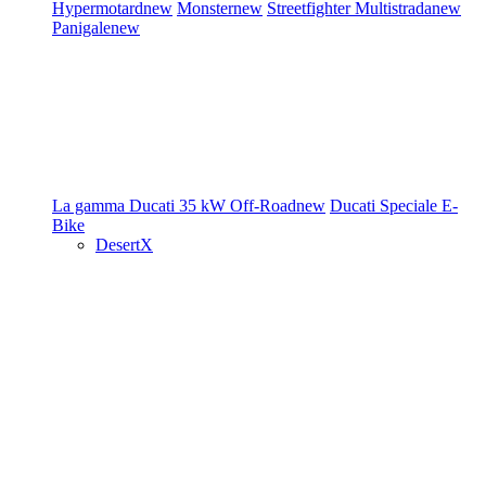
Hypermotard
new
Monster
new
Streetfighter
Multistrada
new
Panigale
new
La gamma Ducati
35 kW
Off-Road
new
Ducati Speciale
E-
Bike
DesertX