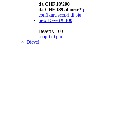
da CHF 18’290
da CHF 189 al mese*
i
configura
scopri di più
new
DesertX 100
DesertX 100
scopri di più
Diavel