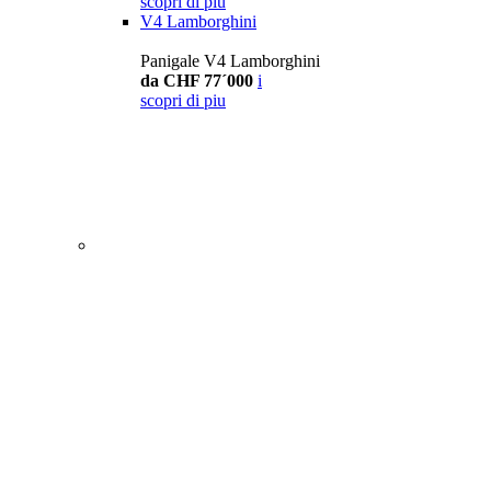
scopri di piu
V4 Lamborghini
Panigale V4 Lamborghini
da CHF 77´000
i
scopri di piu