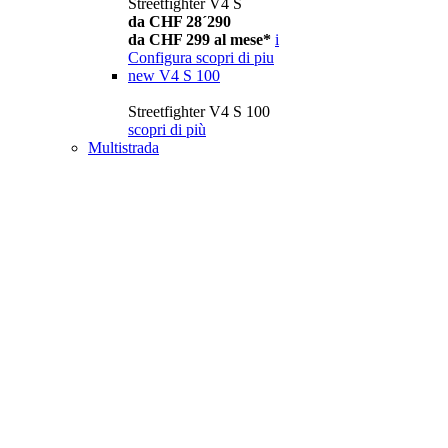
Streetfighter V4 S
da CHF 28´290
da CHF 299 al mese*
i
Configura
scopri di piu
new
V4 S 100
Streetfighter V4 S 100
scopri di più
Multistrada