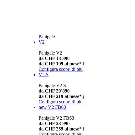
Panigale
V2
Panigale V2
da CHF 18´390
da CHF 199 al mese*
i
Configura
scopri di piu
V2 S
Panigale V2 S
da CHF 20´890
da CHF 219 al mese*
i
Configura
scopri di piu
new
V2 FB63
Panigale V2 FB63
da CHF 23´990
da CHF 259 al mese*
i
Configura
scopri di piu