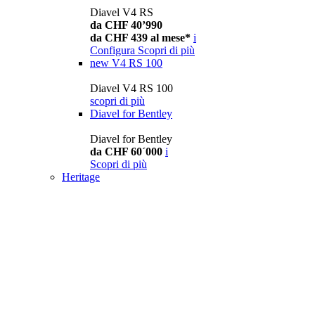
Diavel V4 RS
da CHF 40’990
da CHF 439 al mese*
i
Configura
Scopri di più
new
V4 RS 100
Diavel V4 RS 100
scopri di più
Diavel for Bentley
Diavel for Bentley
da CHF 60´000
i
Scopri di più
Heritage