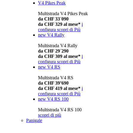
V4 Pikes Peak
Multistrada V4 Pikes Peak
da CHF 33´090
da CHF 329 al mese*
i
configura
scopri di Più
new
V4 Rally
Multistrada V4 Rally
da CHF 29´290
da CHF 309 al mese*
i
configura
scopri di Più
new
V4 RS
Multistrada V4 RS
da CHF 39’690
da CHF 419 al mese*
i
configura
scopri di Più
new
V4 RS 100
Multistrada V4 RS 100
scopri di più
Panigale