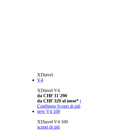
XDiavel
V4
XDiavel V4
da CHF 31´290
da CHF 329 al mese*
i
Configura
Scopri di più
new
V4 100
XDiavel V4 100
scopri di più