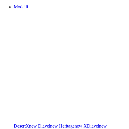
Modelli
DesertX
new
Diavel
new
Heritage
new
XDiavel
new