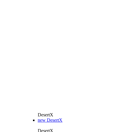
DesertX
new
DesertX
DesertX