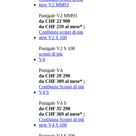
new
V2 MM93
Panigale V2 MM93
da CHF 23´990
da CHF 259 al mese*
i
Configura
scopri di piu
new
V2 S 100
Panigale V2 S 100
scopri di più
V4
Panigale V4
da CHF 29´290
da CHF 309 al mese*
i
Configura
Scopri di più
V4 S
Panigale V4 S
da CHF 35´290
da CHF 369 al mese*
i
Configura
Scopri di più
new
V4 S 100
Panigale V4 S 100