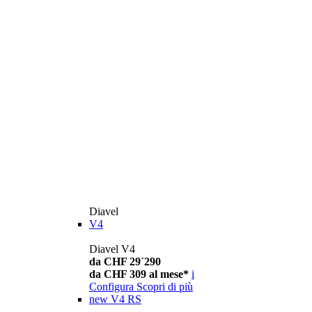
Diavel
V4
Diavel V4
da CHF 29´290
da CHF 309 al mese*
i
Configura
Scopri di più
new
V4 RS