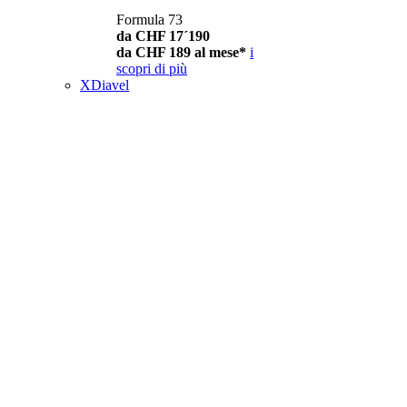
Formula 73
da CHF 17´190
da CHF 189 al mese*
i
scopri di più
XDiavel