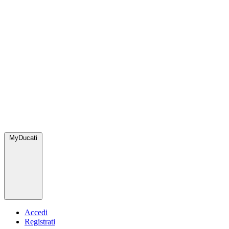
MyDucati
Accedi
Registrati