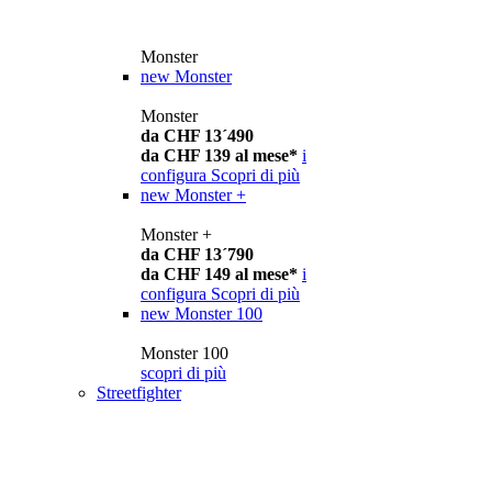
Monster
new
Monster
Monster
da CHF 13´490
da CHF 139 al mese*
i
configura
Scopri di più
new
Monster +
Monster +
da CHF 13´790
da CHF 149 al mese*
i
configura
Scopri di più
new
Monster 100
Monster 100
scopri di più
Streetfighter