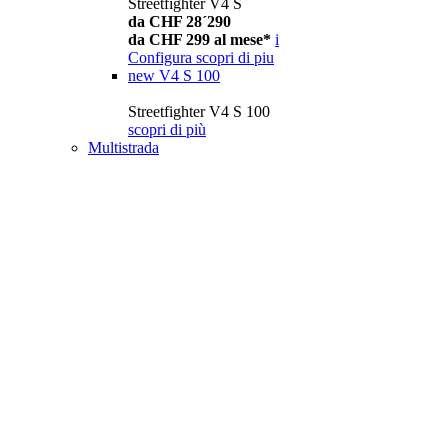
Streetfighter V4 S
da CHF 28´290
da CHF 299 al mese*
i
Configura
scopri di piu
new
V4 S 100
Streetfighter V4 S 100
scopri di più
Multistrada