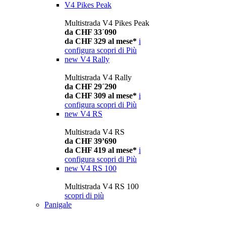
V4 Pikes Peak
Multistrada V4 Pikes Peak
da CHF 33´090
da CHF 329 al mese*
i
configura
scopri di Più
new
V4 Rally
Multistrada V4 Rally
da CHF 29´290
da CHF 309 al mese*
i
configura
scopri di Più
new
V4 RS
Multistrada V4 RS
da CHF 39’690
da CHF 419 al mese*
i
configura
scopri di Più
new
V4 RS 100
Multistrada V4 RS 100
scopri di più
Panigale