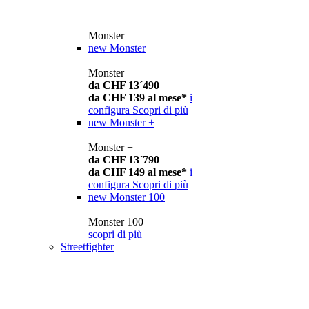
Monster
new
Monster
Monster
da CHF 13´490
da CHF 139 al mese*
i
configura
Scopri di più
new
Monster +
Monster +
da CHF 13´790
da CHF 149 al mese*
i
configura
Scopri di più
new
Monster 100
Monster 100
scopri di più
Streetfighter