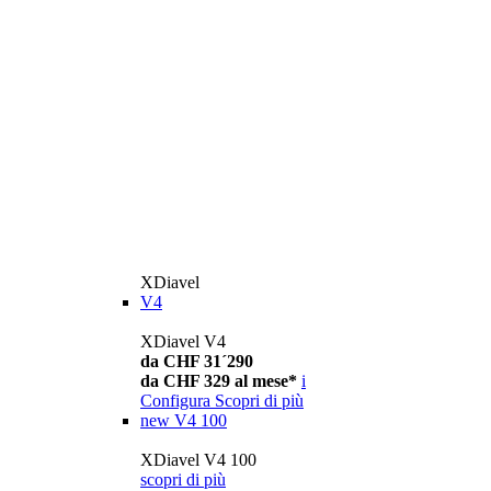
XDiavel
V4
XDiavel V4
da CHF 31´290
da CHF 329 al mese*
i
Configura
Scopri di più
new
V4 100
XDiavel V4 100
scopri di più