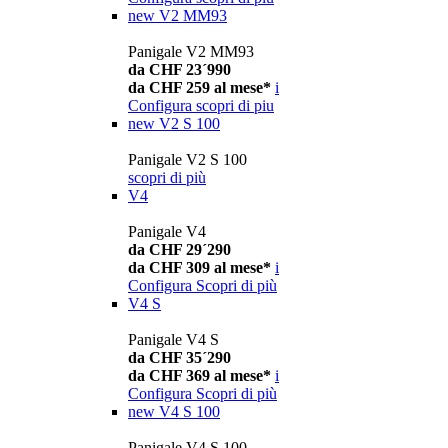
new
V2 MM93
Panigale V2 MM93
da CHF 23´990
da CHF 259 al mese*
i
Configura
scopri di piu
new
V2 S 100
Panigale V2 S 100
scopri di più
V4
Panigale V4
da CHF 29´290
da CHF 309 al mese*
i
Configura
Scopri di più
V4 S
Panigale V4 S
da CHF 35´290
da CHF 369 al mese*
i
Configura
Scopri di più
new
V4 S 100
Panigale V4 S 100