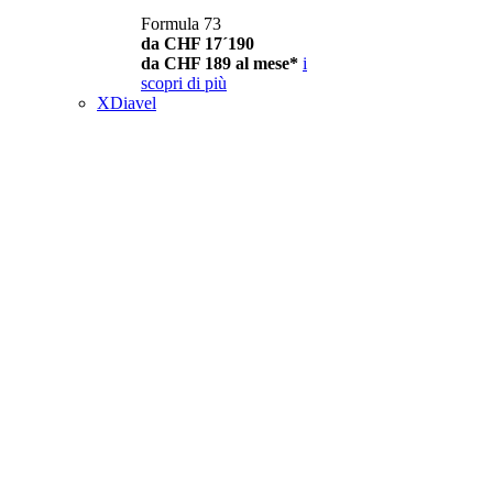
Formula 73
da CHF 17´190
da CHF 189 al mese*
i
scopri di più
XDiavel