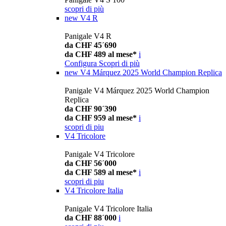
scopri di più
new
V4 R
Panigale V4 R
da CHF 45´690
da CHF 489 al mese*
i
Configura
Scopri di più
new
V4 Márquez 2025 World Champion Replica
Panigale V4 Márquez 2025 World Champion
Replica
da CHF 90´390
da CHF 959 al mese*
i
scopri di piu
V4 Tricolore
Panigale V4 Tricolore
da CHF 56´000
da CHF 589 al mese*
i
scopri di piu
V4 Tricolore Italia
Panigale V4 Tricolore Italia
da CHF 88´000
i