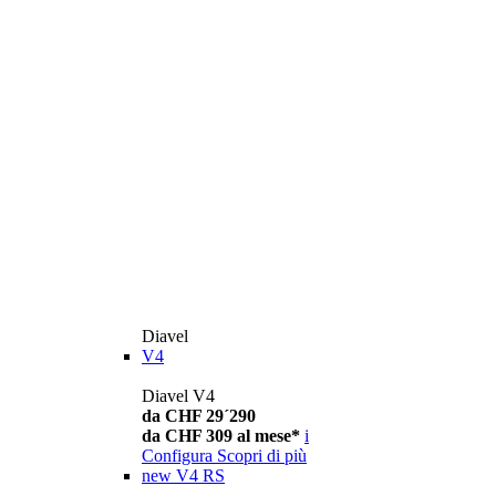
Diavel
V4
Diavel V4
da CHF 29´290
da CHF 309 al mese*
i
Configura
Scopri di più
new
V4 RS