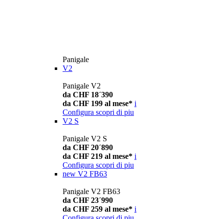
Panigale
V2
Panigale V2
da CHF 18´390
da CHF 199 al mese*
i
Configura
scopri di piu
V2 S
Panigale V2 S
da CHF 20´890
da CHF 219 al mese*
i
Configura
scopri di piu
new
V2 FB63
Panigale V2 FB63
da CHF 23´990
da CHF 259 al mese*
i
Configura
scopri di piu