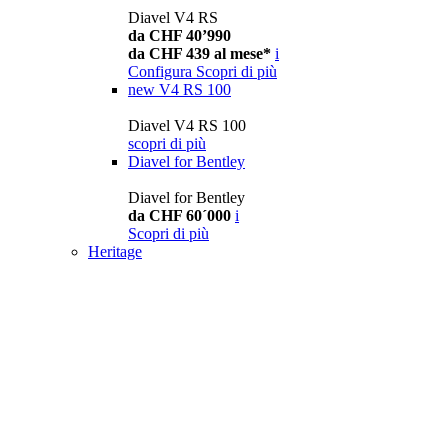
Diavel V4 RS
da CHF 40’990
da CHF 439 al mese*
i
Configura
Scopri di più
new
V4 RS 100
Diavel V4 RS 100
scopri di più
Diavel for Bentley
Diavel for Bentley
da CHF 60´000
i
Scopri di più
Heritage