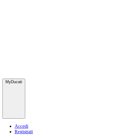
MyDucati
Accedi
Registrati