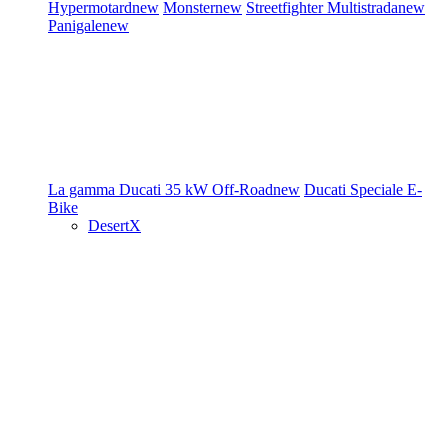
Hypermotard
new
Monster
new
Streetfighter
Multistrada
new
Panigale
new
La gamma Ducati
35 kW
Off-Road
new
Ducati Speciale
E-
Bike
DesertX