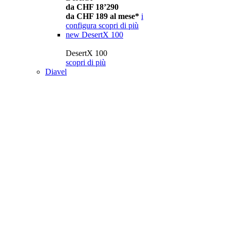
da CHF 18’290
da CHF 189 al mese*
i
configura
scopri di più
new
DesertX 100
DesertX 100
scopri di più
Diavel