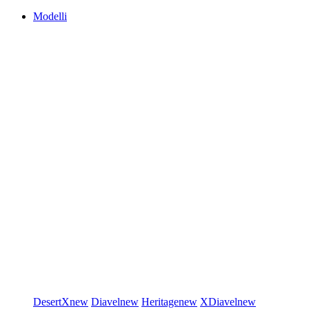
Modelli
DesertX
new
Diavel
new
Heritage
new
XDiavel
new