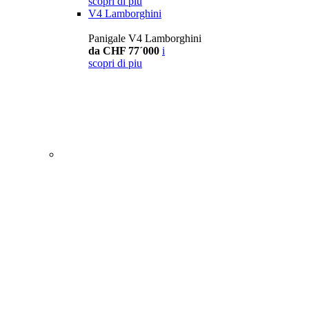
scopri di piu
V4 Lamborghini
Panigale V4 Lamborghini
da CHF 77´000
i
scopri di piu