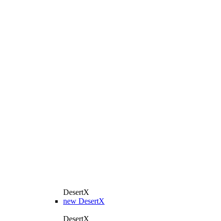
DesertX
new
DesertX
DesertX