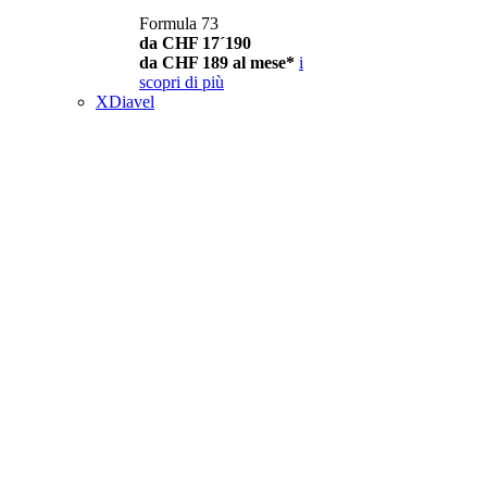
Formula 73
da CHF 17´190
da CHF 189 al mese*
i
scopri di più
XDiavel