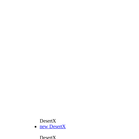
DesertX
new
DesertX
DesertX