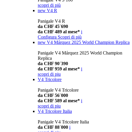
scopri di più
new
V4 R
Panigale V4 R
da CHF 45´690
da CHF 489 al mese*
i
Configura
Scopri di più
new
V4 Márquez 2025 World Champion Replica
Panigale V4 Márquez 2025 World Champion
Replica
da CHF 90´390
da CHF 959 al mese*
i
scopri di piu
V4 Tricolore
Panigale V4 Tricolore
da CHF 56´000
da CHF 589 al mese*
i
scopri di piu
V4 Tricolore Italia
Panigale V4 Tricolore Italia
da CHF 88´000
i