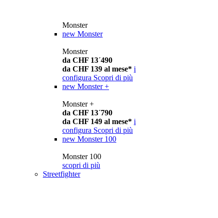
Monster
new
Monster
Monster
da CHF 13´490
da CHF 139 al mese*
i
configura
Scopri di più
new
Monster +
Monster +
da CHF 13´790
da CHF 149 al mese*
i
configura
Scopri di più
new
Monster 100
Monster 100
scopri di più
Streetfighter