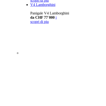
scopri di piu
V4 Lamborghini
Panigale V4 Lamborghini
da CHF 77´000
i
scopri di piu