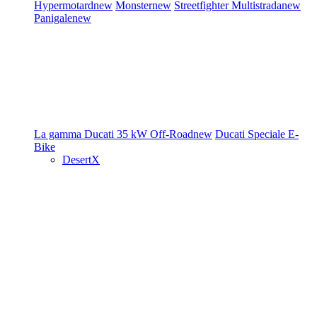
Hypermotard
new
Monster
new
Streetfighter
Multistrada
new
Panigale
new
La gamma Ducati
35 kW
Off-Road
new
Ducati Speciale
E-
Bike
DesertX