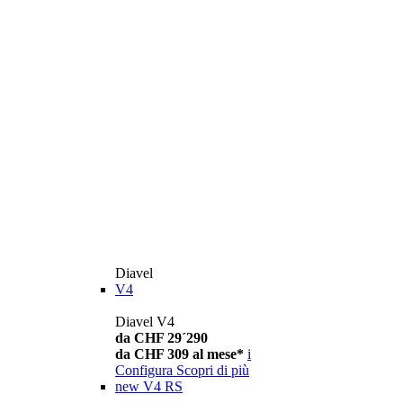
Diavel
V4
Diavel V4
da CHF 29´290
da CHF 309 al mese*
i
Configura
Scopri di più
new
V4 RS