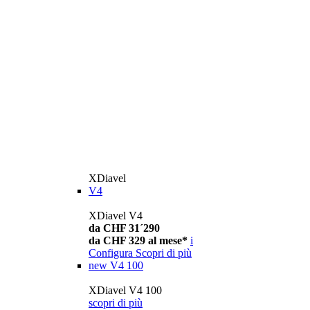
XDiavel
V4
XDiavel V4
da CHF 31´290
da CHF 329 al mese*
i
Configura
Scopri di più
new
V4 100
XDiavel V4 100
scopri di più