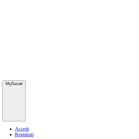
MyDucati
Accedi
Registrati