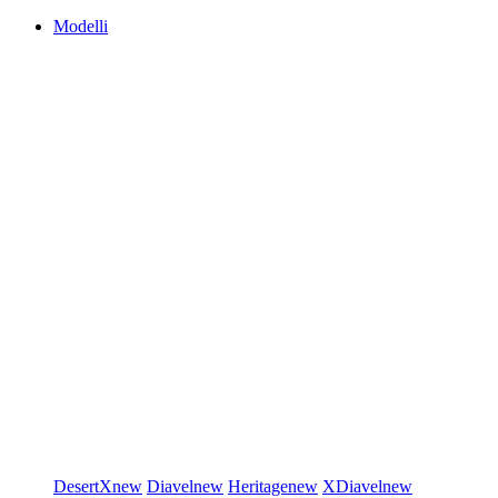
Modelli
DesertX
new
Diavel
new
Heritage
new
XDiavel
new