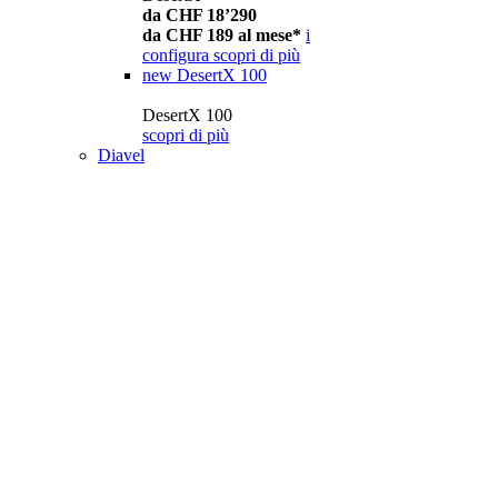
da CHF 18’290
da CHF 189 al mese*
i
configura
scopri di più
new
DesertX 100
DesertX 100
scopri di più
Diavel