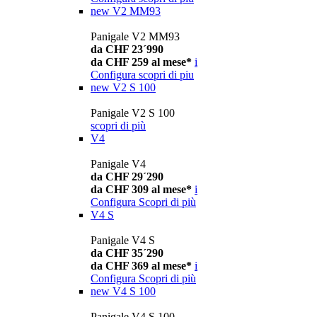
new
V2 MM93
Panigale V2 MM93
da CHF 23´990
da CHF 259 al mese*
i
Configura
scopri di piu
new
V2 S 100
Panigale V2 S 100
scopri di più
V4
Panigale V4
da CHF 29´290
da CHF 309 al mese*
i
Configura
Scopri di più
V4 S
Panigale V4 S
da CHF 35´290
da CHF 369 al mese*
i
Configura
Scopri di più
new
V4 S 100
Panigale V4 S 100