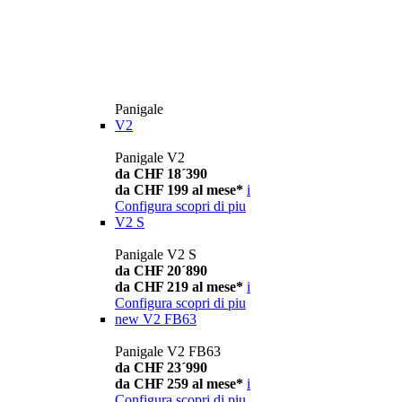
Panigale
V2
Panigale V2
da CHF 18´390
da CHF 199 al mese*
i
Configura
scopri di piu
V2 S
Panigale V2 S
da CHF 20´890
da CHF 219 al mese*
i
Configura
scopri di piu
new
V2 FB63
Panigale V2 FB63
da CHF 23´990
da CHF 259 al mese*
i
Configura
scopri di piu