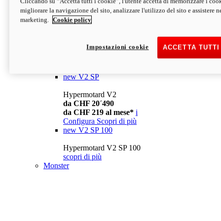
Cliccando su “Accetta tutti i cookie”, l'utente accetta di memorizzare i cook
da CHF 13´990
i
migliorare la navigazione del sito, analizzare l'utilizzo del sito e assistere ne
Configura
Scopri di più
marketing.
Cookie policy
new
V2
Hypermotard V2
Impostazioni cookie
ACCETTA TUTTI
da CHF 15´990
da CHF 169 al mese*
i
Configura
Scopri di più
new
V2 SP
Hypermotard V2
da CHF 20´490
da CHF 219 al mese*
i
Configura
Scopri di più
new
V2 SP 100
Hypermotard V2 SP 100
scopri di più
Monster