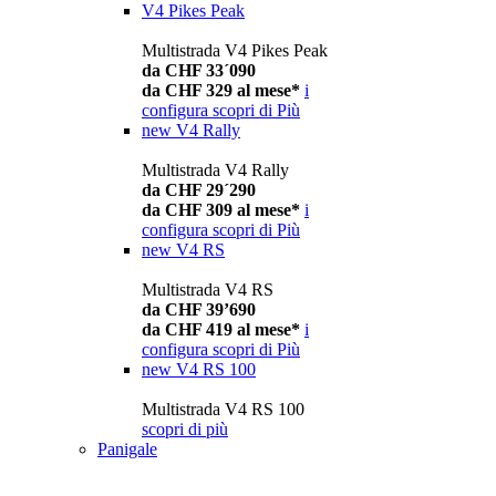
V4 Pikes Peak
Multistrada V4 Pikes Peak
da CHF 33´090
da CHF 329 al mese*
i
configura
scopri di Più
new
V4 Rally
Multistrada V4 Rally
da CHF 29´290
da CHF 309 al mese*
i
configura
scopri di Più
new
V4 RS
Multistrada V4 RS
da CHF 39’690
da CHF 419 al mese*
i
configura
scopri di Più
new
V4 RS 100
Multistrada V4 RS 100
scopri di più
Panigale