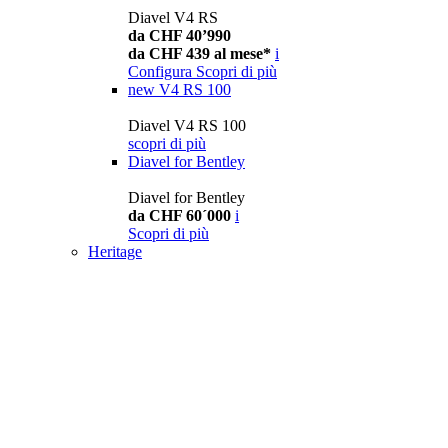
Diavel V4 RS
da CHF 40’990
da CHF 439 al mese*
i
Configura
Scopri di più
new
V4 RS 100
Diavel V4 RS 100
scopri di più
Diavel for Bentley
Diavel for Bentley
da CHF 60´000
i
Scopri di più
Heritage