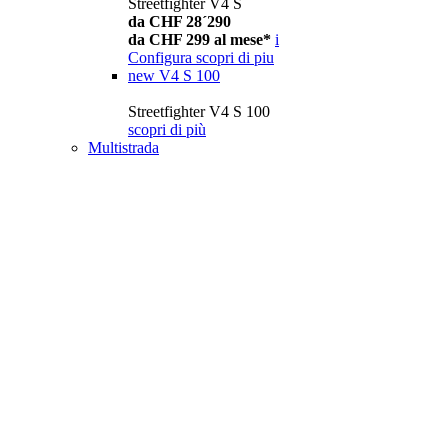
Streetfighter V4 S
da CHF 28´290
da CHF 299 al mese*
i
Configura
scopri di piu
new
V4 S 100
Streetfighter V4 S 100
scopri di più
Multistrada