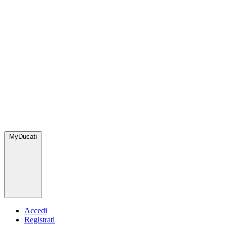
MyDucati
Accedi
Registrati