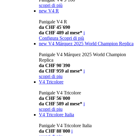
scopri di più
new
V4 R
Panigale V4 R
da CHF 45´690
da CHF 489 al mese*
i
Configura
Scopri di più
new
V4 Márquez 2025 World Champion Replica
Panigale V4 Márquez 2025 World Champion
Replica
da CHF 90´390
da CHF 959 al mese*
i
scopri di piu
V4 Tricolore
Panigale V4 Tricolore
da CHF 56´000
da CHF 589 al mese*
i
scopri di piu
V4 Tricolore Italia
Panigale V4 Tricolore Italia
da CHF 88´000
i