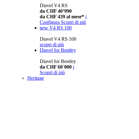
Diavel V4 RS
da CHF 40’990
da CHF 439 al mese*
i
Configura
Scopri di più
new
V4 RS 100
Diavel V4 RS 100
scopri di più
Diavel for Bentley
Diavel for Bentley
da CHF 60´000
i
Scopri di più
Heritage