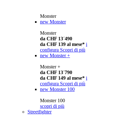
Monster
new
Monster
Monster
da CHF 13´490
da CHF 139 al mese*
i
configura
Scopri di più
new
Monster +
Monster +
da CHF 13´790
da CHF 149 al mese*
i
configura
Scopri di più
new
Monster 100
Monster 100
scopri di più
Streetfighter