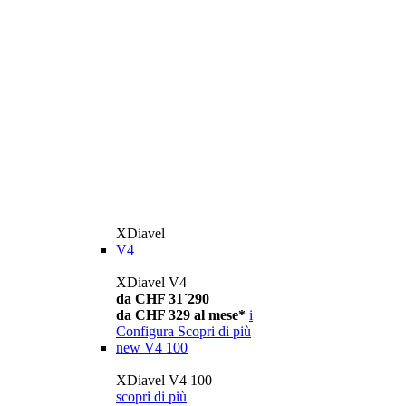
XDiavel
V4
XDiavel V4
da CHF 31´290
da CHF 329 al mese*
i
Configura
Scopri di più
new
V4 100
XDiavel V4 100
scopri di più