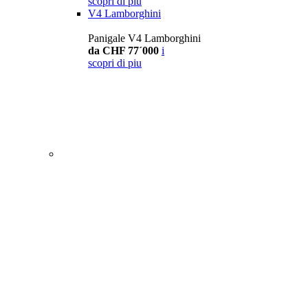
scopri di piu
V4 Lamborghini
Panigale V4 Lamborghini
da CHF 77´000
i
scopri di piu