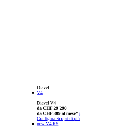
Diavel
V4
Diavel V4
da CHF 29´290
da CHF 309 al mese*
i
Configura
Scopri di più
new
V4 RS