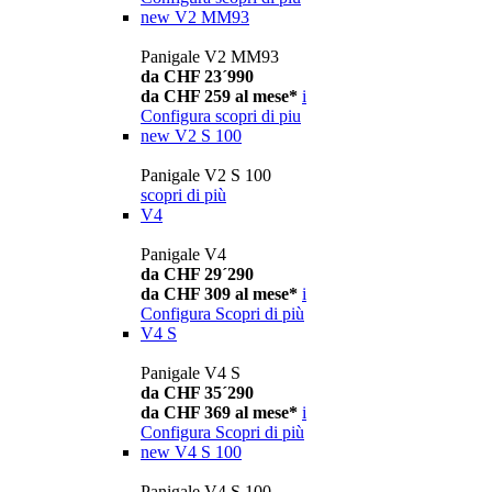
new
V2 MM93
Panigale V2 MM93
da CHF 23´990
da CHF 259 al mese*
i
Configura
scopri di piu
new
V2 S 100
Panigale V2 S 100
scopri di più
V4
Panigale V4
da CHF 29´290
da CHF 309 al mese*
i
Configura
Scopri di più
V4 S
Panigale V4 S
da CHF 35´290
da CHF 369 al mese*
i
Configura
Scopri di più
new
V4 S 100
Panigale V4 S 100