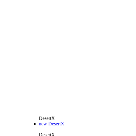
DesertX
new
DesertX
DesertX