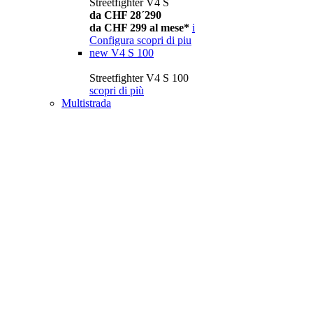
Streetfighter V4 S
da CHF 28´290
da CHF 299 al mese*
i
Configura
scopri di piu
new
V4 S 100
Streetfighter V4 S 100
scopri di più
Multistrada