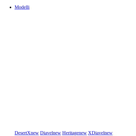
Modelli
DesertX
new
Diavel
new
Heritage
new
XDiavel
new