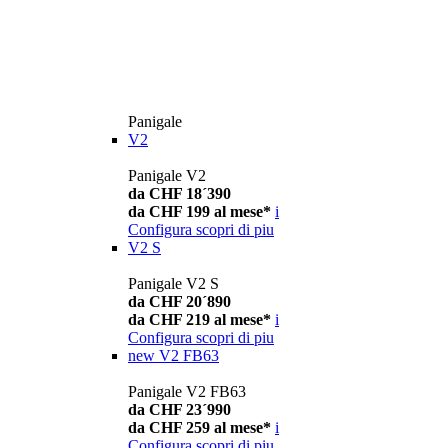
Panigale
V2
Panigale V2
da CHF 18´390
da CHF 199 al mese*
i
Configura
scopri di piu
V2 S
Panigale V2 S
da CHF 20´890
da CHF 219 al mese*
i
Configura
scopri di piu
new
V2 FB63
Panigale V2 FB63
da CHF 23´990
da CHF 259 al mese*
i
Configura
scopri di piu