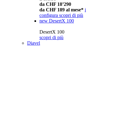
da CHF 18’290
da CHF 189 al mese*
i
configura
scopri di più
new
DesertX 100
DesertX 100
scopri di più
Diavel