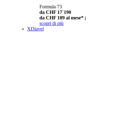
Formula 73
da CHF 17´190
da CHF 189 al mese*
i
scopri di più
XDiavel