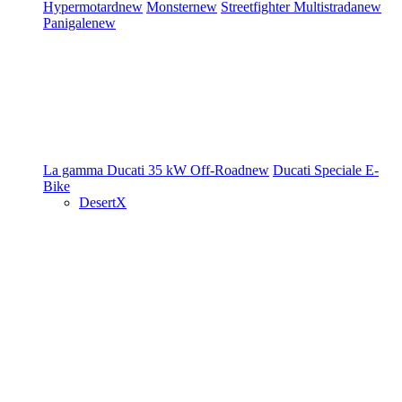
Hypermotard
new
Monster
new
Streetfighter
Multistrada
new
Panigale
new
La gamma Ducati
35 kW
Off-Road
new
Ducati Speciale
E-
Bike
DesertX