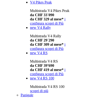
V4 Pikes Peak
Multistrada V4 Pikes Peak
da CHF 33´090
da CHF 329 al mese*
i
configura
scopri di Più
new
V4 Rally
Multistrada V4 Rally
da CHF 29´290
da CHF 309 al mese*
i
configura
scopri di Più
new
V4 RS
Multistrada V4 RS
da CHF 39’690
da CHF 419 al mese*
i
configura
scopri di Più
new
V4 RS 100
Multistrada V4 RS 100
scopri di più
Panigale