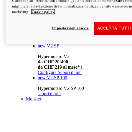
Cliccando su “Accetta tutti i cookie”, l'utente accetta di memorizzare i cook
da CHF 13´990
i
migliorare la navigazione del sito, analizzare l'utilizzo del sito e assistere ne
Configura
Scopri di più
marketing.
Cookie policy
new
V2
Hypermotard V2
Impostazioni cookie
ACCETTA TUTTI
da CHF 15´990
da CHF 169 al mese*
i
Configura
Scopri di più
new
V2 SP
Hypermotard V2
da CHF 20´490
da CHF 219 al mese*
i
Configura
Scopri di più
new
V2 SP 100
Hypermotard V2 SP 100
scopri di più
Monster