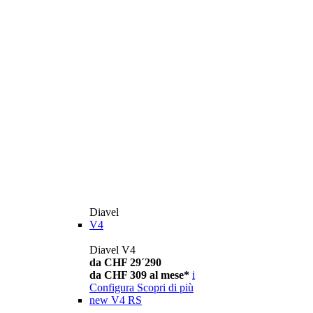
Diavel
V4
Diavel V4
da CHF 29´290
da CHF 309 al mese*
i
Configura
Scopri di più
new
V4 RS