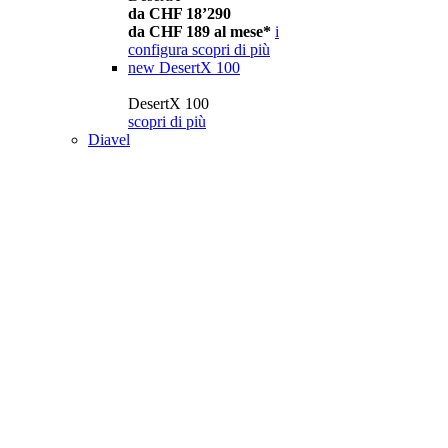
da CHF 18’290
da CHF 189 al mese*
i
configura
scopri di più
new
DesertX 100
DesertX 100
scopri di più
Diavel