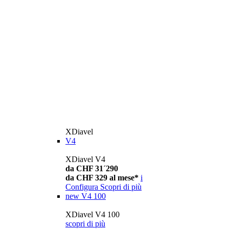
XDiavel
V4
XDiavel V4
da CHF 31´290
da CHF 329 al mese*
i
Configura
Scopri di più
new
V4 100
XDiavel V4 100
scopri di più