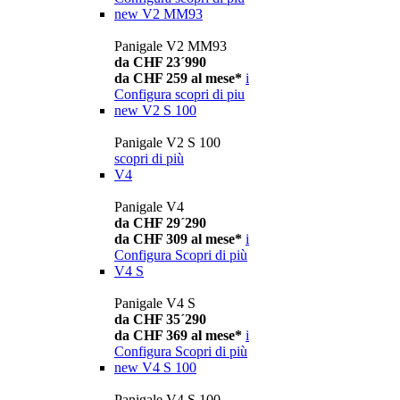
new
V2 MM93
Panigale V2 MM93
da CHF 23´990
da CHF 259 al mese*
i
Configura
scopri di piu
new
V2 S 100
Panigale V2 S 100
scopri di più
V4
Panigale V4
da CHF 29´290
da CHF 309 al mese*
i
Configura
Scopri di più
V4 S
Panigale V4 S
da CHF 35´290
da CHF 369 al mese*
i
Configura
Scopri di più
new
V4 S 100
Panigale V4 S 100