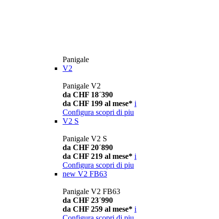
Panigale
V2
Panigale V2
da CHF 18´390
da CHF 199 al mese*
i
Configura
scopri di piu
V2 S
Panigale V2 S
da CHF 20´890
da CHF 219 al mese*
i
Configura
scopri di piu
new
V2 FB63
Panigale V2 FB63
da CHF 23´990
da CHF 259 al mese*
i
Configura
scopri di piu