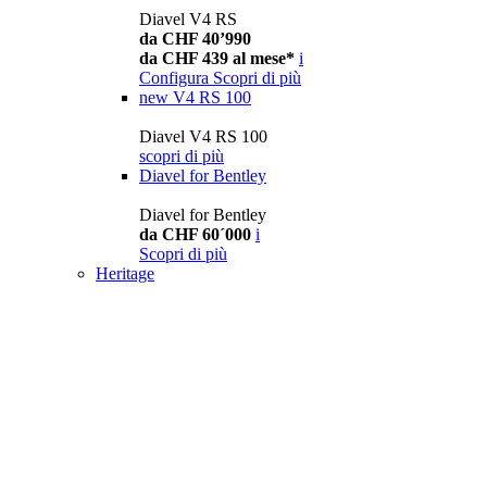
Diavel V4 RS
da CHF 40’990
da CHF 439 al mese*
i
Configura
Scopri di più
new
V4 RS 100
Diavel V4 RS 100
scopri di più
Diavel for Bentley
Diavel for Bentley
da CHF 60´000
i
Scopri di più
Heritage