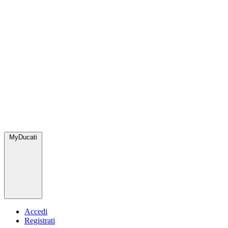
MyDucati
Accedi
Registrati