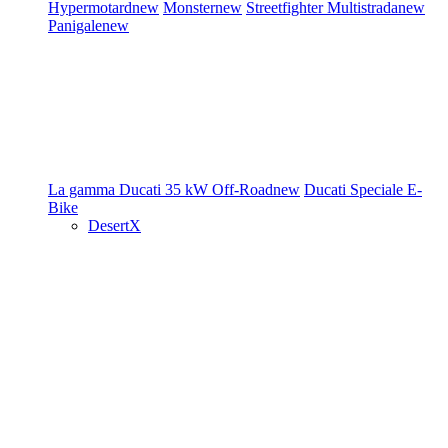
Hypermotard
new
Monster
new
Streetfighter
Multistrada
new
Panigale
new
La gamma Ducati
35 kW
Off-Road
new
Ducati Speciale
E-
Bike
DesertX