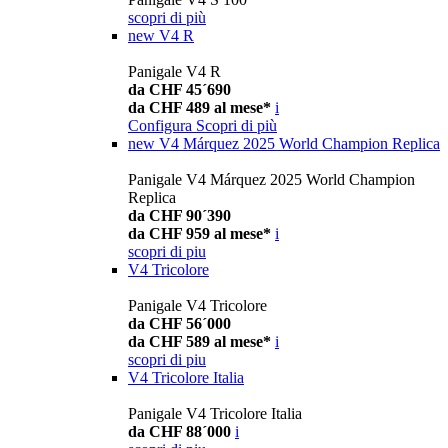
scopri di più
new
V4 R
Panigale V4 R
da CHF 45´690
da CHF 489 al mese*
i
Configura
Scopri di più
new
V4 Márquez 2025 World Champion Replica
Panigale V4 Márquez 2025 World Champion
Replica
da CHF 90´390
da CHF 959 al mese*
i
scopri di piu
V4 Tricolore
Panigale V4 Tricolore
da CHF 56´000
da CHF 589 al mese*
i
scopri di piu
V4 Tricolore Italia
Panigale V4 Tricolore Italia
da CHF 88´000
i