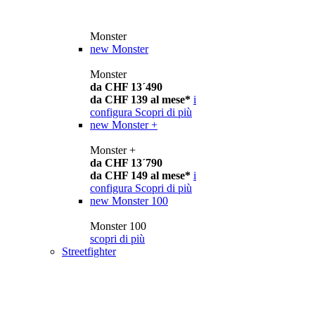
Monster
new
Monster
Monster
da CHF 13´490
da CHF 139 al mese*
i
configura
Scopri di più
new
Monster +
Monster +
da CHF 13´790
da CHF 149 al mese*
i
configura
Scopri di più
new
Monster 100
Monster 100
scopri di più
Streetfighter