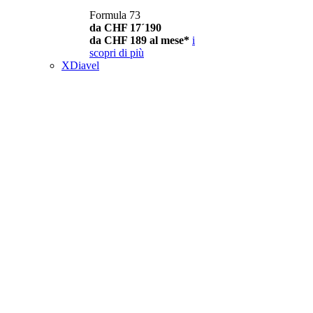
Formula 73
da CHF 17´190
da CHF 189 al mese*
i
scopri di più
XDiavel