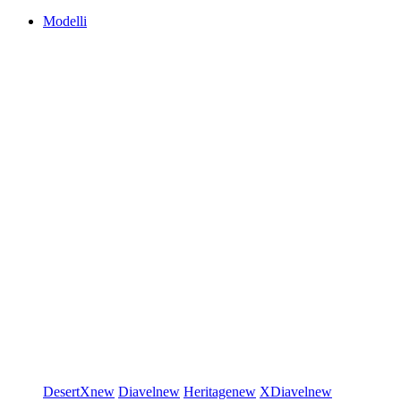
Modelli
DesertX
new
Diavel
new
Heritage
new
XDiavel
new