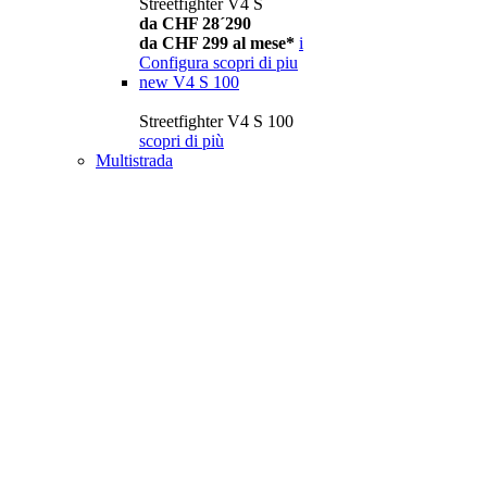
Streetfighter V4 S
da CHF 28´290
da CHF 299 al mese*
i
Configura
scopri di piu
new
V4 S 100
Streetfighter V4 S 100
scopri di più
Multistrada