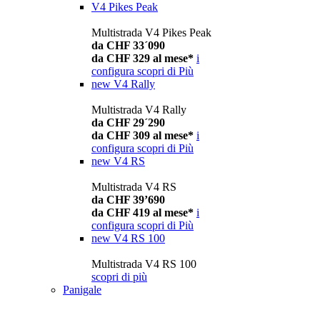
V4 Pikes Peak
Multistrada V4 Pikes Peak
da CHF 33´090
da CHF 329 al mese*
i
configura
scopri di Più
new
V4 Rally
Multistrada V4 Rally
da CHF 29´290
da CHF 309 al mese*
i
configura
scopri di Più
new
V4 RS
Multistrada V4 RS
da CHF 39’690
da CHF 419 al mese*
i
configura
scopri di Più
new
V4 RS 100
Multistrada V4 RS 100
scopri di più
Panigale