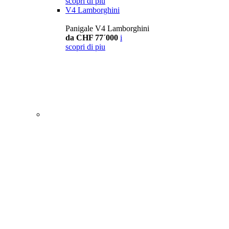
scopri di piu
V4 Lamborghini
Panigale V4 Lamborghini
da CHF 77´000
i
scopri di piu