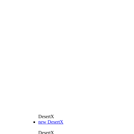
DesertX
new
DesertX
DesertX