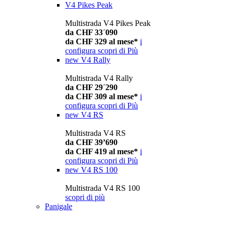
V4 Pikes Peak
Multistrada V4 Pikes Peak
da CHF 33´090
da CHF 329 al mese*
i
configura
scopri di Più
new
V4 Rally
Multistrada V4 Rally
da CHF 29´290
da CHF 309 al mese*
i
configura
scopri di Più
new
V4 RS
Multistrada V4 RS
da CHF 39’690
da CHF 419 al mese*
i
configura
scopri di Più
new
V4 RS 100
Multistrada V4 RS 100
scopri di più
Panigale