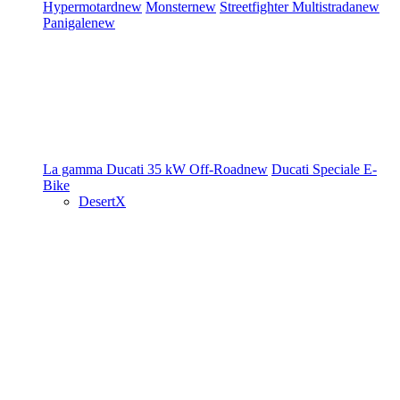
Hypermotard
new
Monster
new
Streetfighter
Multistrada
new
Panigale
new
La gamma Ducati
35 kW
Off-Road
new
Ducati Speciale
E-
Bike
DesertX