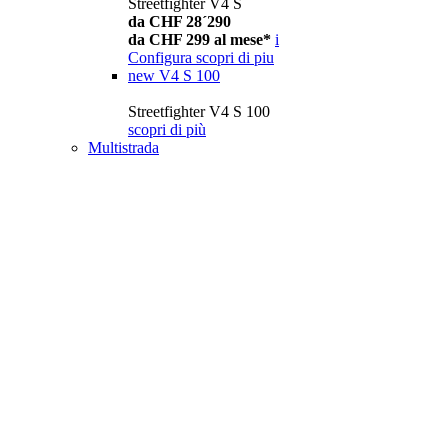
Streetfighter V4 S
da CHF 28´290
da CHF 299 al mese*
i
Configura
scopri di piu
new
V4 S 100
Streetfighter V4 S 100
scopri di più
Multistrada