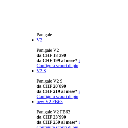
Panigale
V2
Panigale V2
da CHF 18´390
da CHF 199 al mese*
i
Configura
scopri di piu
V2 S
Panigale V2 S
da CHF 20´890
da CHF 219 al mese*
i
Configura
scopri di piu
new
V2 FB63
Panigale V2 FB63
da CHF 23´990
da CHF 259 al mese*
i
Configura
scopri di piu