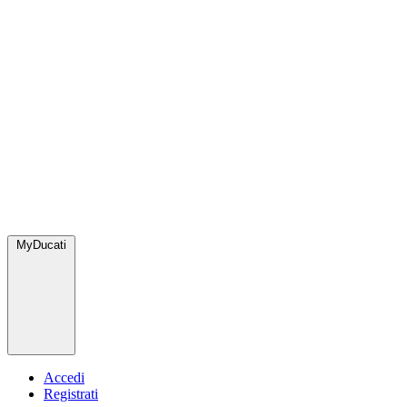
MyDucati
Accedi
Registrati