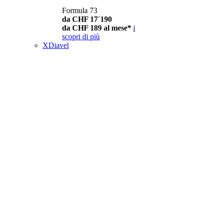
Formula 73
da CHF 17´190
da CHF 189 al mese*
i
scopri di più
XDiavel