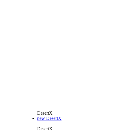
DesertX
new
DesertX
DesertX