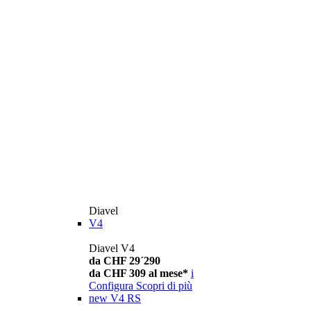
Diavel
V4
Diavel V4
da CHF 29´290
da CHF 309 al mese*
i
Configura
Scopri di più
new
V4 RS