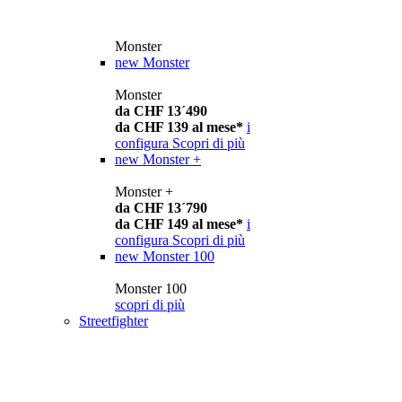
Monster
new
Monster
Monster
da CHF 13´490
da CHF 139 al mese*
i
configura
Scopri di più
new
Monster +
Monster +
da CHF 13´790
da CHF 149 al mese*
i
configura
Scopri di più
new
Monster 100
Monster 100
scopri di più
Streetfighter