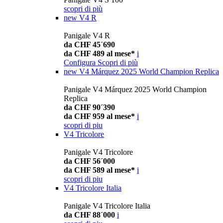
scopri di più
new
V4 R
Panigale V4 R
da CHF 45´690
da CHF 489 al mese*
i
Configura
Scopri di più
new
V4 Márquez 2025 World Champion Replica
Panigale V4 Márquez 2025 World Champion
Replica
da CHF 90´390
da CHF 959 al mese*
i
scopri di piu
V4 Tricolore
Panigale V4 Tricolore
da CHF 56´000
da CHF 589 al mese*
i
scopri di piu
V4 Tricolore Italia
Panigale V4 Tricolore Italia
da CHF 88´000
i