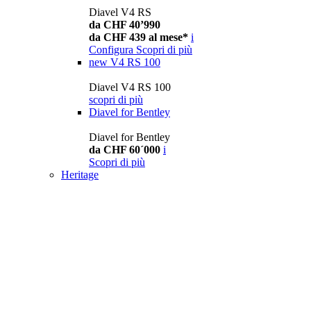
Diavel V4 RS
da CHF 40’990
da CHF 439 al mese*
i
Configura
Scopri di più
new
V4 RS 100
Diavel V4 RS 100
scopri di più
Diavel for Bentley
Diavel for Bentley
da CHF 60´000
i
Scopri di più
Heritage