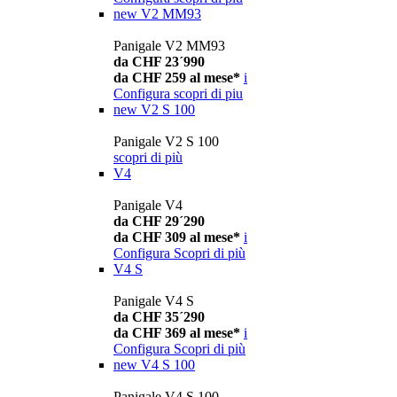
new
V2 MM93
Panigale V2 MM93
da CHF 23´990
da CHF 259 al mese*
i
Configura
scopri di piu
new
V2 S 100
Panigale V2 S 100
scopri di più
V4
Panigale V4
da CHF 29´290
da CHF 309 al mese*
i
Configura
Scopri di più
V4 S
Panigale V4 S
da CHF 35´290
da CHF 369 al mese*
i
Configura
Scopri di più
new
V4 S 100
Panigale V4 S 100