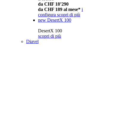
da CHF 18’290
da CHF 189 al mese*
i
configura
scopri di più
new
DesertX 100
DesertX 100
scopri di più
Diavel