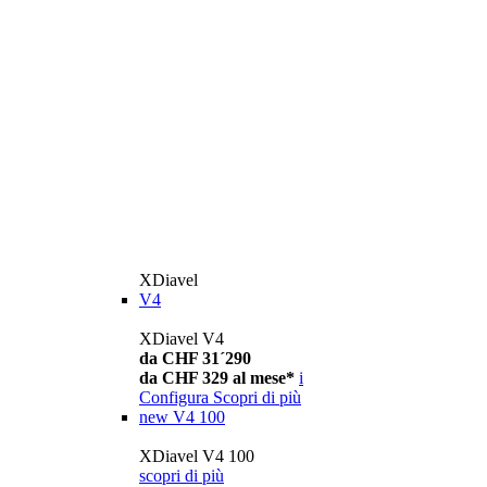
XDiavel
V4
XDiavel V4
da CHF 31´290
da CHF 329 al mese*
i
Configura
Scopri di più
new
V4 100
XDiavel V4 100
scopri di più