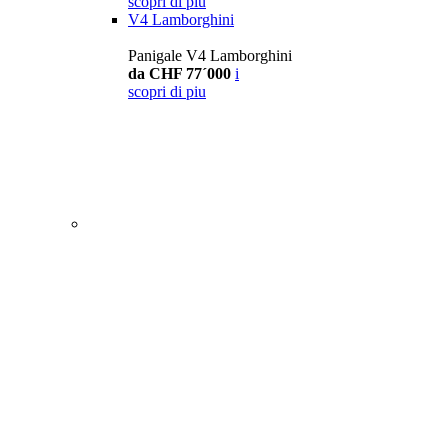
scopri di piu
V4 Lamborghini
Panigale V4 Lamborghini
da CHF 77´000
i
scopri di piu