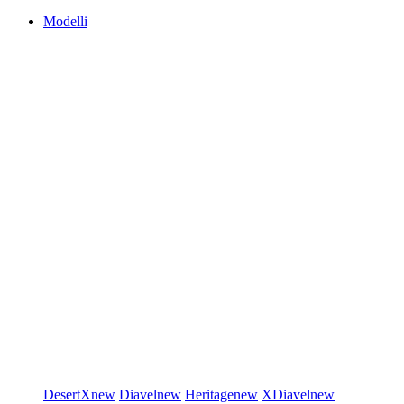
Modelli
DesertX
new
Diavel
new
Heritage
new
XDiavel
new