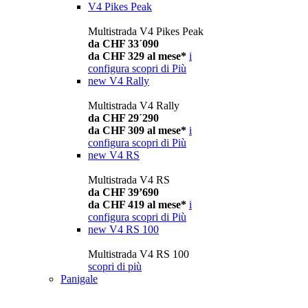
V4 Pikes Peak
Multistrada V4 Pikes Peak
da CHF 33´090
da CHF 329 al mese*
i
configura
scopri di Più
new
V4 Rally
Multistrada V4 Rally
da CHF 29´290
da CHF 309 al mese*
i
configura
scopri di Più
new
V4 RS
Multistrada V4 RS
da CHF 39’690
da CHF 419 al mese*
i
configura
scopri di Più
new
V4 RS 100
Multistrada V4 RS 100
scopri di più
Panigale