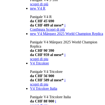
scopri di più
new
V4 R
Panigale V4 R
da CHF 45´690
da CHF 489 al mese*
i
Configura
Scopri di più
new
V4 Márquez 2025 World Champion Replica
Panigale V4 Márquez 2025 World Champion
Replica
da CHF 90´390
da CHF 959 al mese*
i
scopri di piu
V4 Tricolore
Panigale V4 Tricolore
da CHF 56´000
da CHF 589 al mese*
i
scopri di piu
V4 Tricolore Italia
Panigale V4 Tricolore Italia
da CHF 88´000
i