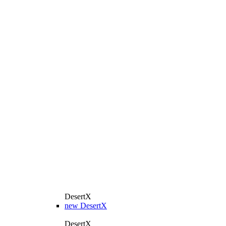
DesertX
new
DesertX
DesertX