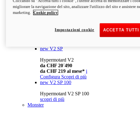
Cliccando su “Accetta tutti i cookie”, l'utente accetta di memorizzare i cook
da CHF 13´990
i
migliorare la navigazione del sito, analizzare l'utilizzo del sito e assistere ne
Configura
Scopri di più
marketing.
Cookie policy
new
V2
Hypermotard V2
Impostazioni cookie
ACCETTA TUTTI
da CHF 15´990
da CHF 169 al mese*
i
Configura
Scopri di più
new
V2 SP
Hypermotard V2
da CHF 20´490
da CHF 219 al mese*
i
Configura
Scopri di più
new
V2 SP 100
Hypermotard V2 SP 100
scopri di più
Monster