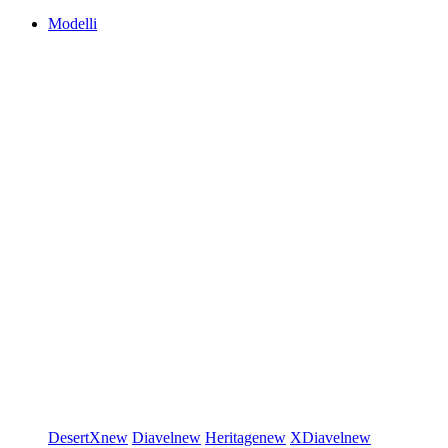
Modelli
DesertX
new
Diavel
new
Heritage
new
XDiavel
new