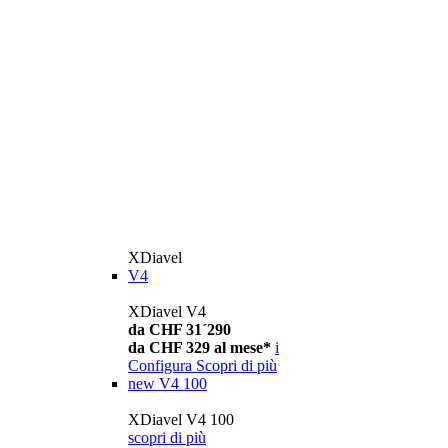
XDiavel
V4
XDiavel V4
da CHF 31´290
da CHF 329 al mese*
i
Configura
Scopri di più
new
V4 100
XDiavel V4 100
scopri di più