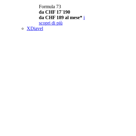
Formula 73
da CHF 17´190
da CHF 189 al mese*
i
scopri di più
XDiavel