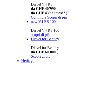
Diavel V4 RS
da CHF 40’990
da CHF 439 al mese*
i
Configura
Scopri di più
new
V4 RS 100
Diavel V4 RS 100
scopri di più
Diavel for Bentley
Diavel for Bentley
da CHF 60´000
i
Scopri di più
Heritage