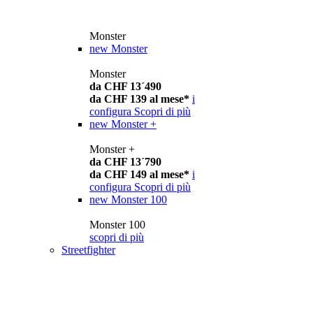
Monster
new
Monster
Monster
da CHF 13´490
da CHF 139 al mese*
i
configura
Scopri di più
new
Monster +
Monster +
da CHF 13´790
da CHF 149 al mese*
i
configura
Scopri di più
new
Monster 100
Monster 100
scopri di più
Streetfighter