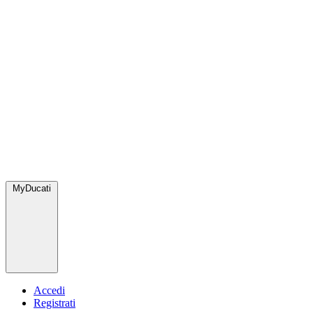
MyDucati
Accedi
Registrati