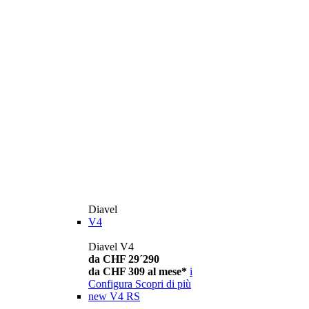
Diavel
V4
Diavel V4
da CHF 29´290
da CHF 309 al mese*
i
Configura
Scopri di più
new
V4 RS