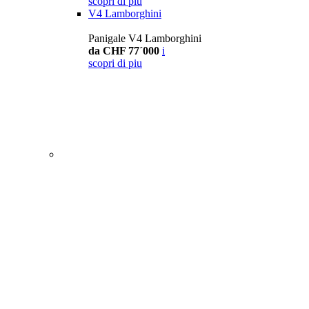
scopri di piu
V4 Lamborghini
Panigale V4 Lamborghini
da CHF 77´000
i
scopri di piu