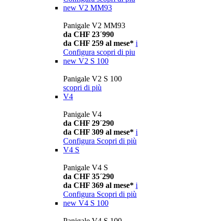
new
V2 MM93
Panigale V2 MM93
da CHF 23´990
da CHF 259 al mese*
i
Configura
scopri di piu
new
V2 S 100
Panigale V2 S 100
scopri di più
V4
Panigale V4
da CHF 29´290
da CHF 309 al mese*
i
Configura
Scopri di più
V4 S
Panigale V4 S
da CHF 35´290
da CHF 369 al mese*
i
Configura
Scopri di più
new
V4 S 100
Panigale V4 S 100