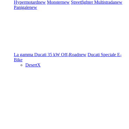
Hypermotard
new
Monster
new
Streetfighter
Multistrada
new
Panigale
new
La gamma Ducati
35 kW
Off-Road
new
Ducati Speciale
E-
Bike
DesertX