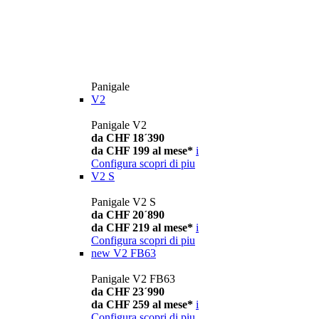
Panigale
V2
Panigale V2
da CHF 18´390
da CHF 199 al mese*
i
Configura
scopri di piu
V2 S
Panigale V2 S
da CHF 20´890
da CHF 219 al mese*
i
Configura
scopri di piu
new
V2 FB63
Panigale V2 FB63
da CHF 23´990
da CHF 259 al mese*
i
Configura
scopri di piu