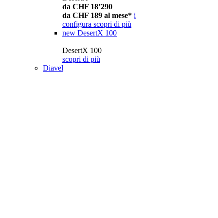
da CHF 18’290
da CHF 189 al mese*
i
configura
scopri di più
new
DesertX 100
DesertX 100
scopri di più
Diavel