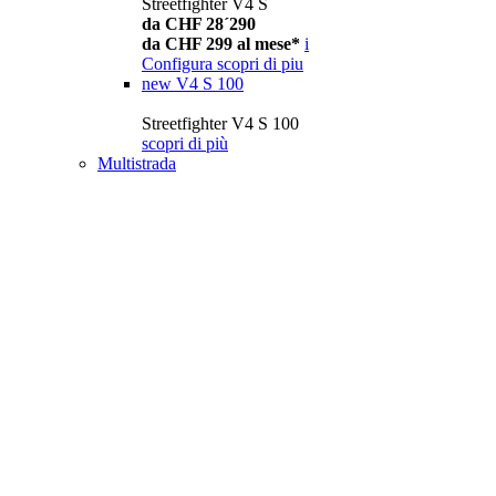
Streetfighter V4 S
da CHF 28´290
da CHF 299 al mese*
i
Configura
scopri di piu
new
V4 S 100
Streetfighter V4 S 100
scopri di più
Multistrada