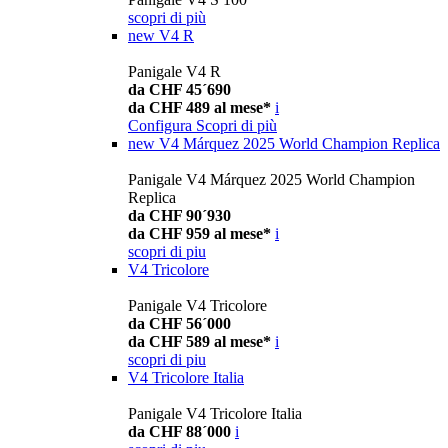
scopri di più
new
V4 R
Panigale V4 R
da CHF 45´690
da CHF 489 al mese*
i
Configura
Scopri di più
new
V4 Márquez 2025 World Champion Replica
Panigale V4 Márquez 2025 World Champion
Replica
da CHF 90´930
da CHF 959 al mese*
i
scopri di piu
V4 Tricolore
Panigale V4 Tricolore
da CHF 56´000
da CHF 589 al mese*
i
scopri di piu
V4 Tricolore Italia
Panigale V4 Tricolore Italia
da CHF 88´000
i