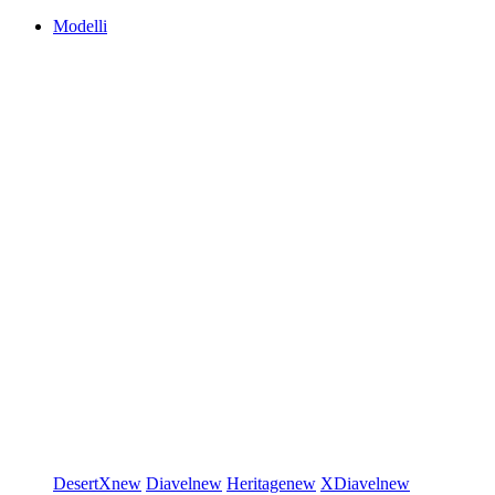
Modelli
DesertX
new
Diavel
new
Heritage
new
XDiavel
new