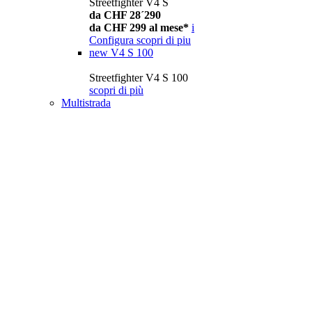
Streetfighter V4 S
da CHF 28´290
da CHF 299 al mese*
i
Configura
scopri di piu
new
V4 S 100
Streetfighter V4 S 100
scopri di più
Multistrada