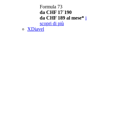
Formula 73
da CHF 17´190
da CHF 189 al mese*
i
scopri di più
XDiavel