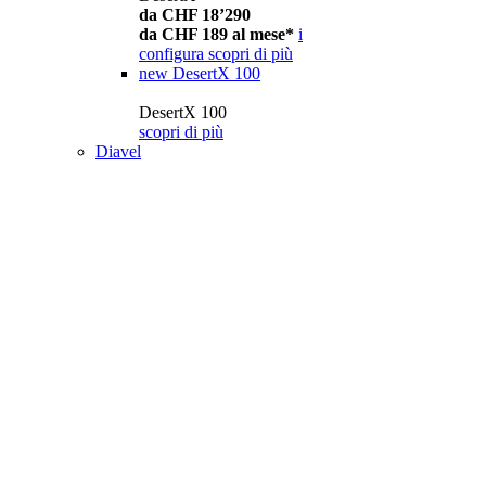
da CHF 18’290
da CHF 189 al mese*
i
configura
scopri di più
new
DesertX 100
DesertX 100
scopri di più
Diavel