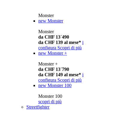
Monster
new
Monster
Monster
da CHF 13´490
da CHF 139 al mese*
i
configura
Scopri di più
new
Monster +
Monster +
da CHF 13´790
da CHF 149 al mese*
i
configura
Scopri di più
new
Monster 100
Monster 100
scopri di più
Streetfighter