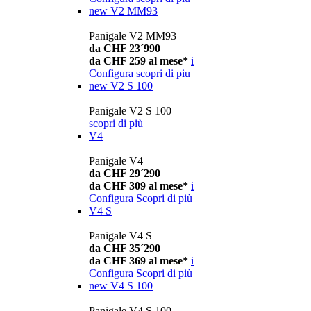
new
V2 MM93
Panigale V2 MM93
da CHF 23´990
da CHF 259 al mese*
i
Configura
scopri di piu
new
V2 S 100
Panigale V2 S 100
scopri di più
V4
Panigale V4
da CHF 29´290
da CHF 309 al mese*
i
Configura
Scopri di più
V4 S
Panigale V4 S
da CHF 35´290
da CHF 369 al mese*
i
Configura
Scopri di più
new
V4 S 100
Panigale V4 S 100