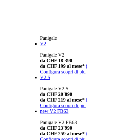
Panigale
V2
Panigale V2
da CHF 18´390
da CHF 199 al mese*
i
Configura
scopri di piu
V2 S
Panigale V2 S
da CHF 20´890
da CHF 219 al mese*
i
Configura
scopri di piu
new
V2 FB63
Panigale V2 FB63
da CHF 23´990
da CHF 259 al mese*
i
Configura
scopri di piu