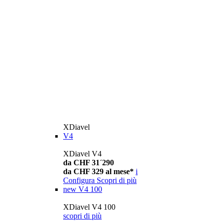
XDiavel
V4
XDiavel V4
da CHF 31´290
da CHF 329 al mese*
i
Configura
Scopri di più
new
V4 100
XDiavel V4 100
scopri di più