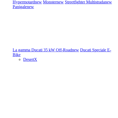
Hypermotard
new
Monster
new
Streetfighter
Multistrada
new
Panigale
new
La gamma Ducati
35 kW
Off-Road
new
Ducati Speciale
E-
Bike
DesertX