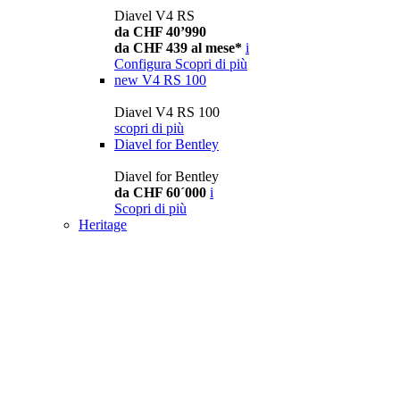
Diavel V4 RS
da CHF 40’990
da CHF 439 al mese*
i
Configura
Scopri di più
new
V4 RS 100
Diavel V4 RS 100
scopri di più
Diavel for Bentley
Diavel for Bentley
da CHF 60´000
i
Scopri di più
Heritage