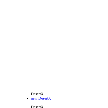
DesertX
new
DesertX
DesertX