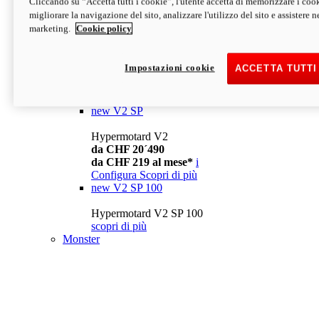
Cliccando su “Accetta tutti i cookie”, l'utente accetta di memorizzare i cook
da CHF 13´990
i
migliorare la navigazione del sito, analizzare l'utilizzo del sito e assistere ne
Configura
Scopri di più
marketing.
Cookie policy
new
V2
Hypermotard V2
Impostazioni cookie
ACCETTA TUTTI
da CHF 15´990
da CHF 169 al mese*
i
Configura
Scopri di più
new
V2 SP
Hypermotard V2
da CHF 20´490
da CHF 219 al mese*
i
Configura
Scopri di più
new
V2 SP 100
Hypermotard V2 SP 100
scopri di più
Monster