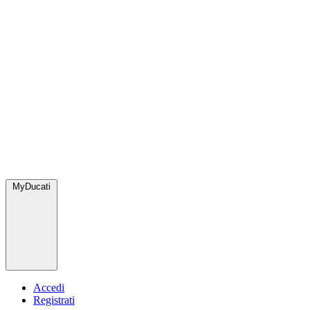
MyDucati
Accedi
Registrati