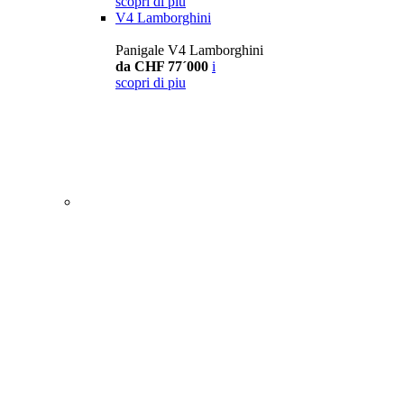
scopri di piu
V4 Lamborghini
Panigale V4 Lamborghini
da CHF 77´000
i
scopri di piu