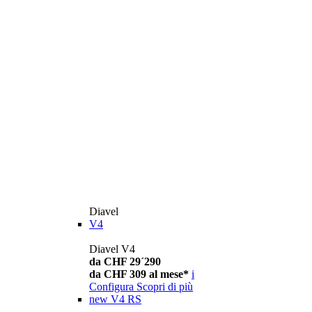
Diavel
V4
Diavel V4
da CHF 29´290
da CHF 309 al mese*
i
Configura
Scopri di più
new
V4 RS