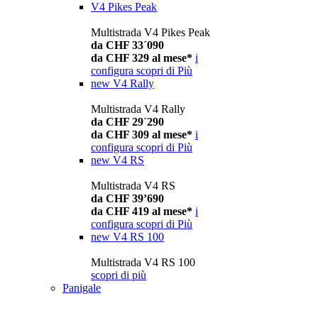
V4 Pikes Peak
Multistrada V4 Pikes Peak
da CHF 33´090
da CHF 329 al mese*
i
configura
scopri di Più
new
V4 Rally
Multistrada V4 Rally
da CHF 29´290
da CHF 309 al mese*
i
configura
scopri di Più
new
V4 RS
Multistrada V4 RS
da CHF 39’690
da CHF 419 al mese*
i
configura
scopri di Più
new
V4 RS 100
Multistrada V4 RS 100
scopri di più
Panigale