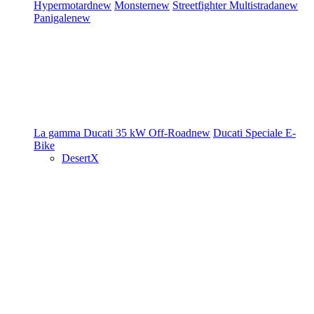
Hypermotard
new
Monster
new
Streetfighter
Multistrada
new
Panigale
new
La gamma Ducati
35 kW
Off-Road
new
Ducati Speciale
E-
Bike
DesertX