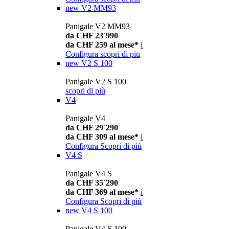
new
V2 MM93
Panigale V2 MM93
da CHF 23´990
da CHF 259 al mese*
i
Configura
scopri di piu
new
V2 S 100
Panigale V2 S 100
scopri di più
V4
Panigale V4
da CHF 29´290
da CHF 309 al mese*
i
Configura
Scopri di più
V4 S
Panigale V4 S
da CHF 35´290
da CHF 369 al mese*
i
Configura
Scopri di più
new
V4 S 100
Panigale V4 S 100