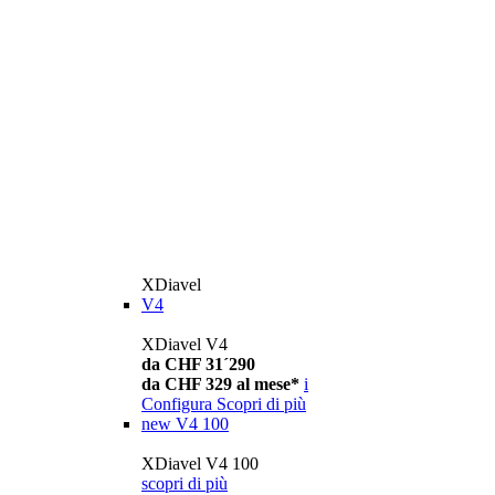
XDiavel
V4
XDiavel V4
da CHF 31´290
da CHF 329 al mese*
i
Configura
Scopri di più
new
V4 100
XDiavel V4 100
scopri di più