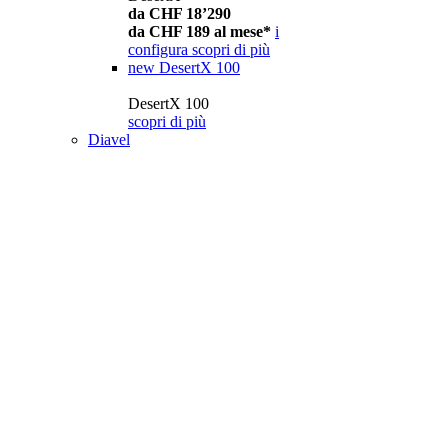
da CHF 18’290
da CHF 189 al mese*
i
configura
scopri di più
new
DesertX 100
DesertX 100
scopri di più
Diavel