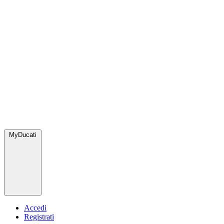
MyDucati
Accedi
Registrati