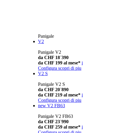
Panigale
V2
Panigale V2
da CHF 18´390
da CHF 199 al mese*
i
Configura
scopri di piu
V2 S
Panigale V2 S
da CHF 20´890
da CHF 219 al mese*
i
Configura
scopri di piu
new
V2 FB63
Panigale V2 FB63
da CHF 23´990
da CHF 259 al mese*
i
Configura
scopri di piu