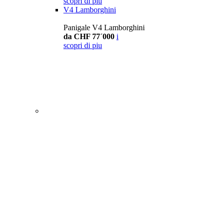
scopri di piu
V4 Lamborghini
Panigale V4 Lamborghini
da CHF 77´000
i
scopri di piu