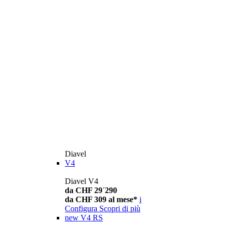
Diavel
V4
Diavel V4
da CHF 29´290
da CHF 309 al mese*
i
Configura
Scopri di più
new
V4 RS