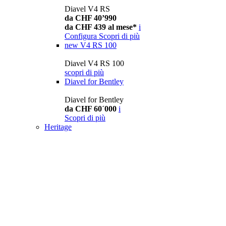
Diavel V4 RS
da CHF 40’990
da CHF 439 al mese*
i
Configura
Scopri di più
new
V4 RS 100
Diavel V4 RS 100
scopri di più
Diavel for Bentley
Diavel for Bentley
da CHF 60´000
i
Scopri di più
Heritage