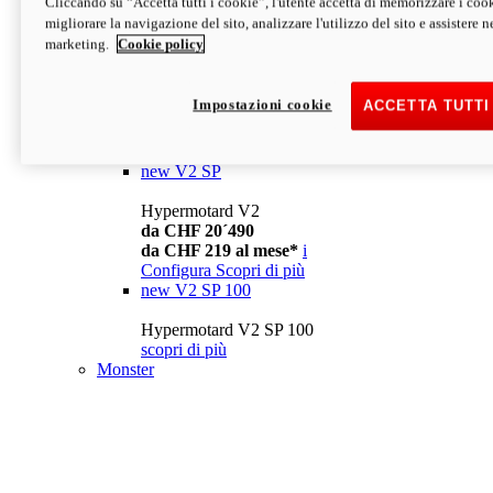
Cliccando su “Accetta tutti i cookie”, l'utente accetta di memorizzare i cook
da CHF 13´990
i
migliorare la navigazione del sito, analizzare l'utilizzo del sito e assistere ne
Configura
Scopri di più
marketing.
Cookie policy
new
V2
Hypermotard V2
Impostazioni cookie
ACCETTA TUTTI
da CHF 15´990
da CHF 169 al mese*
i
Configura
Scopri di più
new
V2 SP
Hypermotard V2
da CHF 20´490
da CHF 219 al mese*
i
Configura
Scopri di più
new
V2 SP 100
Hypermotard V2 SP 100
scopri di più
Monster