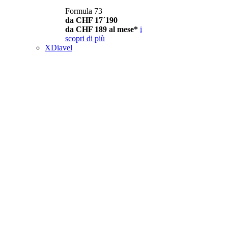
Formula 73
da CHF 17´190
da CHF 189 al mese*
i
scopri di più
XDiavel