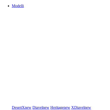
Modelli
DesertX
new
Diavel
new
Heritage
new
XDiavel
new