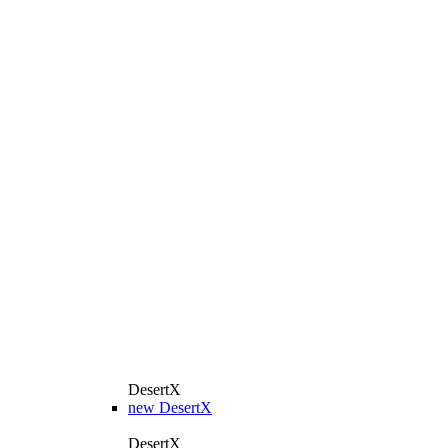
DesertX
new
DesertX
DesertX