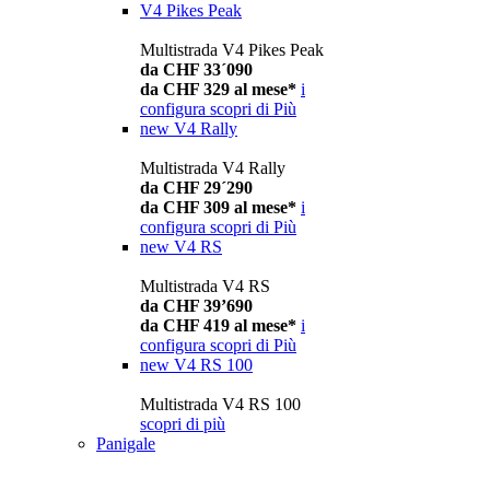
V4 Pikes Peak
Multistrada V4 Pikes Peak
da CHF 33´090
da CHF 329 al mese*
i
configura
scopri di Più
new
V4 Rally
Multistrada V4 Rally
da CHF 29´290
da CHF 309 al mese*
i
configura
scopri di Più
new
V4 RS
Multistrada V4 RS
da CHF 39’690
da CHF 419 al mese*
i
configura
scopri di Più
new
V4 RS 100
Multistrada V4 RS 100
scopri di più
Panigale