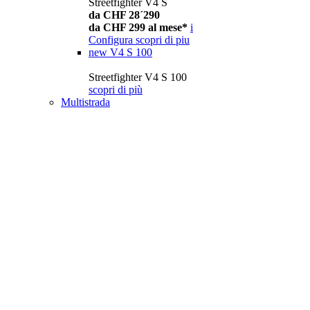
Streetfighter V4 S
da CHF 28´290
da CHF 299 al mese*
i
Configura
scopri di piu
new
V4 S 100
Streetfighter V4 S 100
scopri di più
Multistrada