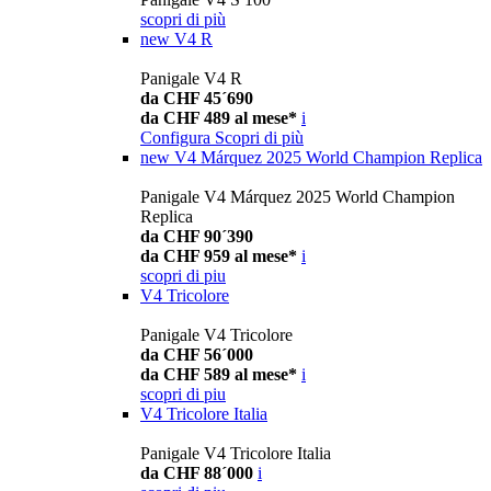
scopri di più
new
V4 R
Panigale V4 R
da CHF 45´690
da CHF 489 al mese*
i
Configura
Scopri di più
new
V4 Márquez 2025 World Champion Replica
Panigale V4 Márquez 2025 World Champion
Replica
da CHF 90´390
da CHF 959 al mese*
i
scopri di piu
V4 Tricolore
Panigale V4 Tricolore
da CHF 56´000
da CHF 589 al mese*
i
scopri di piu
V4 Tricolore Italia
Panigale V4 Tricolore Italia
da CHF 88´000
i