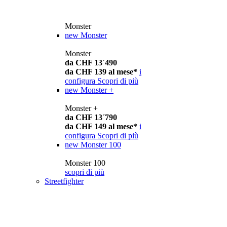
Monster
new
Monster
Monster
da CHF 13´490
da CHF 139 al mese*
i
configura
Scopri di più
new
Monster +
Monster +
da CHF 13´790
da CHF 149 al mese*
i
configura
Scopri di più
new
Monster 100
Monster 100
scopri di più
Streetfighter