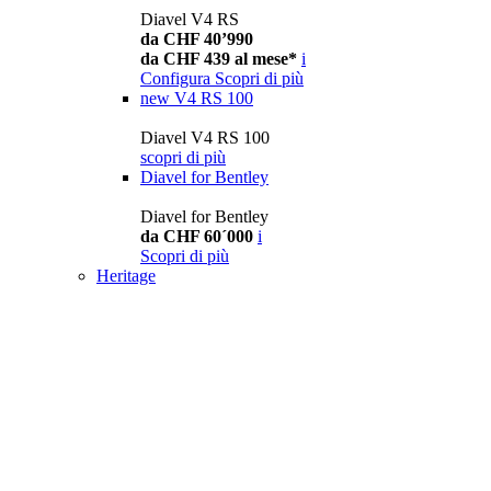
Diavel V4 RS
da CHF 40’990
da CHF 439 al mese*
i
Configura
Scopri di più
new
V4 RS 100
Diavel V4 RS 100
scopri di più
Diavel for Bentley
Diavel for Bentley
da CHF 60´000
i
Scopri di più
Heritage