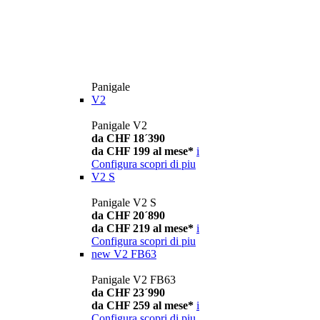
Panigale
V2
Panigale V2
da CHF 18´390
da CHF 199 al mese*
i
Configura
scopri di piu
V2 S
Panigale V2 S
da CHF 20´890
da CHF 219 al mese*
i
Configura
scopri di piu
new
V2 FB63
Panigale V2 FB63
da CHF 23´990
da CHF 259 al mese*
i
Configura
scopri di piu