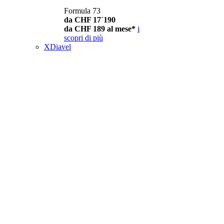
Formula 73
da CHF 17´190
da CHF 189 al mese*
i
scopri di più
XDiavel