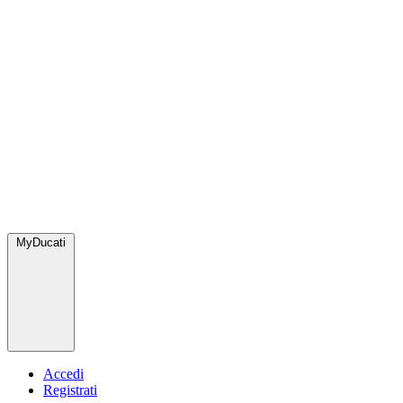
MyDucati
Accedi
Registrati