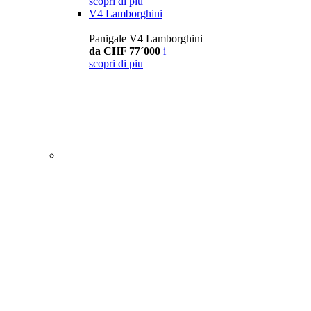
scopri di piu
V4 Lamborghini
Panigale V4 Lamborghini
da CHF 77´000
i
scopri di piu