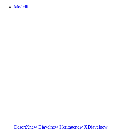
Modelli
DesertX
new
Diavel
new
Heritage
new
XDiavel
new