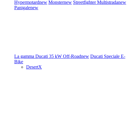
Hypermotard
new
Monster
new
Streetfighter
Multistrada
new
Panigale
new
La gamma Ducati
35 kW
Off-Road
new
Ducati Speciale
E-
Bike
DesertX