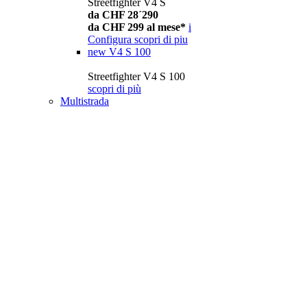
Streetfighter V4 S
da CHF 28´290
da CHF 299 al mese*
i
Configura
scopri di piu
new
V4 S 100
Streetfighter V4 S 100
scopri di più
Multistrada