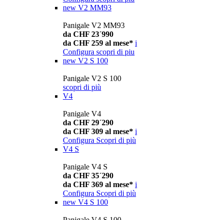
new
V2 MM93
Panigale V2 MM93
da CHF 23´990
da CHF 259 al mese*
i
Configura
scopri di piu
new
V2 S 100
Panigale V2 S 100
scopri di più
V4
Panigale V4
da CHF 29´290
da CHF 309 al mese*
i
Configura
Scopri di più
V4 S
Panigale V4 S
da CHF 35´290
da CHF 369 al mese*
i
Configura
Scopri di più
new
V4 S 100
Panigale V4 S 100