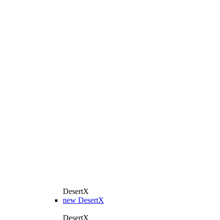
DesertX
new
DesertX
DesertX