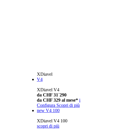
XDiavel
V4
XDiavel V4
da CHF 31´290
da CHF 329 al mese*
i
Configura
Scopri di più
new
V4 100
XDiavel V4 100
scopri di più