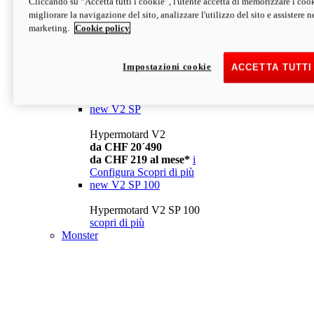
Cliccando su “Accetta tutti i cookie”, l'utente accetta di memorizzare i cook
da CHF 13´990
i
migliorare la navigazione del sito, analizzare l'utilizzo del sito e assistere ne
Configura
Scopri di più
marketing.
Cookie policy
new
V2
Hypermotard V2
Impostazioni cookie
ACCETTA TUTTI
da CHF 15´990
da CHF 169 al mese*
i
Configura
Scopri di più
new
V2 SP
Hypermotard V2
da CHF 20´490
da CHF 219 al mese*
i
Configura
Scopri di più
new
V2 SP 100
Hypermotard V2 SP 100
scopri di più
Monster