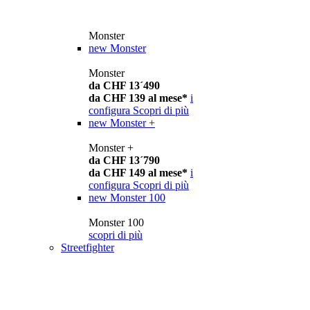
Monster
new
Monster
Monster
da CHF 13´490
da CHF 139 al mese*
i
configura
Scopri di più
new
Monster +
Monster +
da CHF 13´790
da CHF 149 al mese*
i
configura
Scopri di più
new
Monster 100
Monster 100
scopri di più
Streetfighter