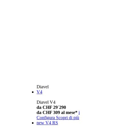
Diavel
V4
Diavel V4
da CHF 29´290
da CHF 309 al mese*
i
Configura
Scopri di più
new
V4 RS