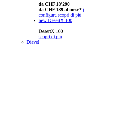
da CHF 18’290
da CHF 189 al mese*
i
configura
scopri di più
new
DesertX 100
DesertX 100
scopri di più
Diavel