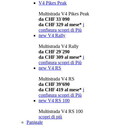
V4 Pikes Peak
Multistrada V4 Pikes Peak
da CHF 33´090
da CHF 329 al mese*
i
configura
scopri di Più
new
V4 Rally
Multistrada V4 Rally
da CHF 29´290
da CHF 309 al mese*
i
configura
scopri di Più
new
V4 RS
Multistrada V4 RS
da CHF 39’690
da CHF 419 al mese*
i
configura
scopri di Più
new
V4 RS 100
Multistrada V4 RS 100
scopri di più
Panigale