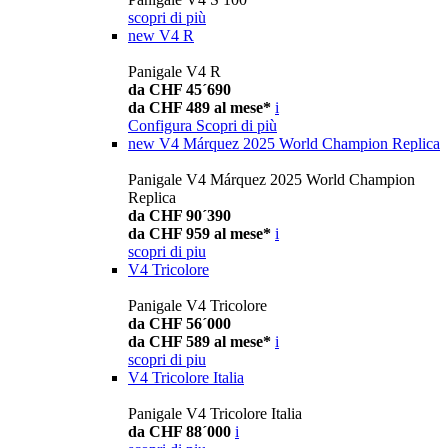
scopri di più
new
V4 R
Panigale V4 R
da CHF 45´690
da CHF 489 al mese*
i
Configura
Scopri di più
new
V4 Márquez 2025 World Champion Replica
Panigale V4 Márquez 2025 World Champion
Replica
da CHF 90´390
da CHF 959 al mese*
i
scopri di piu
V4 Tricolore
Panigale V4 Tricolore
da CHF 56´000
da CHF 589 al mese*
i
scopri di piu
V4 Tricolore Italia
Panigale V4 Tricolore Italia
da CHF 88´000
i