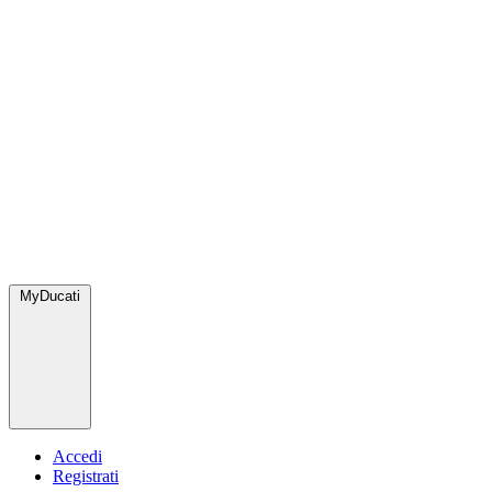
MyDucati
Accedi
Registrati