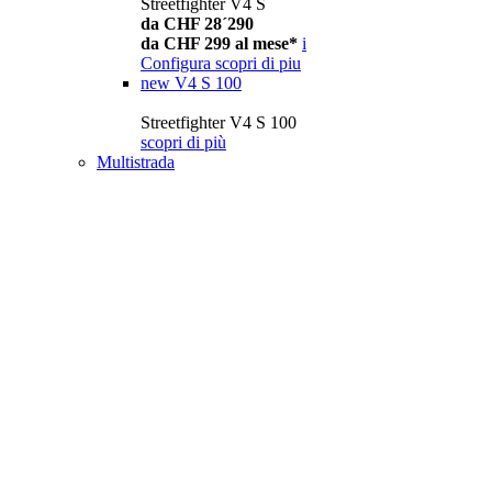
Streetfighter V4 S
da CHF 28´290
da CHF 299 al mese*
i
Configura
scopri di piu
new
V4 S 100
Streetfighter V4 S 100
scopri di più
Multistrada