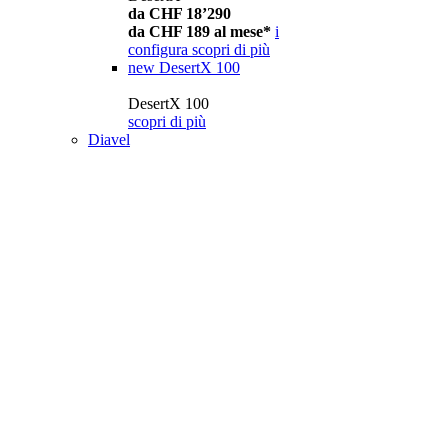
da CHF 18’290
da CHF 189 al mese*
i
configura
scopri di più
new
DesertX 100
DesertX 100
scopri di più
Diavel