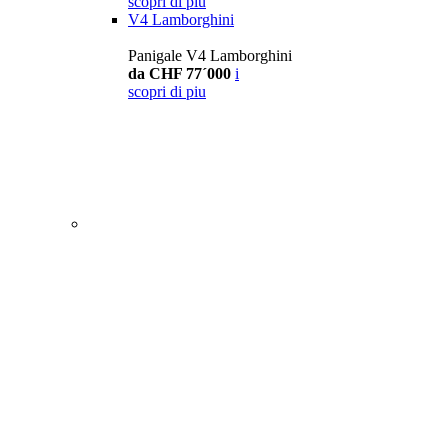
scopri di piu
V4 Lamborghini
Panigale V4 Lamborghini
da CHF 77´000
i
scopri di piu