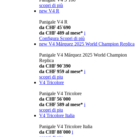
scopri di più
new
V4 R
Panigale V4 R
da CHF 45´690
da CHF 489 al mese*
i
Configura
Scopri di più
new
V4 Márquez 2025 World Champion Replica
Panigale V4 Márquez 2025 World Champion
Replica
da CHF 90´390
da CHF 959 al mese*
i
scopri di piu
V4 Tricolore
Panigale V4 Tricolore
da CHF 56´000
da CHF 589 al mese*
i
scopri di piu
V4 Tricolore Italia
Panigale V4 Tricolore Italia
da CHF 88´000
i