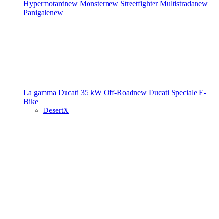
Hypermotard
new
Monster
new
Streetfighter
Multistrada
new
Panigale
new
La gamma Ducati
35 kW
Off-Road
new
Ducati Speciale
E-
Bike
DesertX