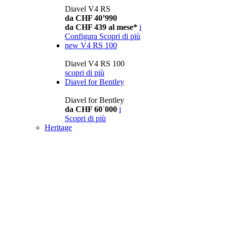
Diavel V4 RS
da CHF 40’990
da CHF 439 al mese*
i
Configura
Scopri di più
new
V4 RS 100
Diavel V4 RS 100
scopri di più
Diavel for Bentley
Diavel for Bentley
da CHF 60´000
i
Scopri di più
Heritage