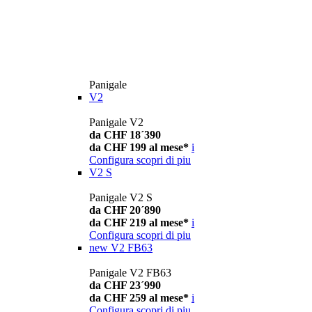
Panigale
V2
Panigale V2
da CHF 18´390
da CHF 199 al mese*
i
Configura
scopri di piu
V2 S
Panigale V2 S
da CHF 20´890
da CHF 219 al mese*
i
Configura
scopri di piu
new
V2 FB63
Panigale V2 FB63
da CHF 23´990
da CHF 259 al mese*
i
Configura
scopri di piu