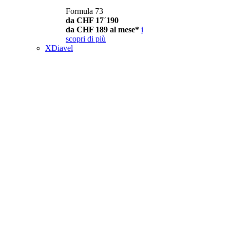
Formula 73
da CHF 17´190
da CHF 189 al mese*
i
scopri di più
XDiavel