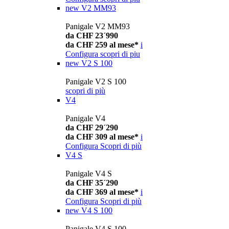
new
V2 MM93
Panigale V2 MM93
da CHF 23´990
da CHF 259 al mese*
i
Configura
scopri di piu
new
V2 S 100
Panigale V2 S 100
scopri di più
V4
Panigale V4
da CHF 29´290
da CHF 309 al mese*
i
Configura
Scopri di più
V4 S
Panigale V4 S
da CHF 35´290
da CHF 369 al mese*
i
Configura
Scopri di più
new
V4 S 100
Panigale V4 S 100