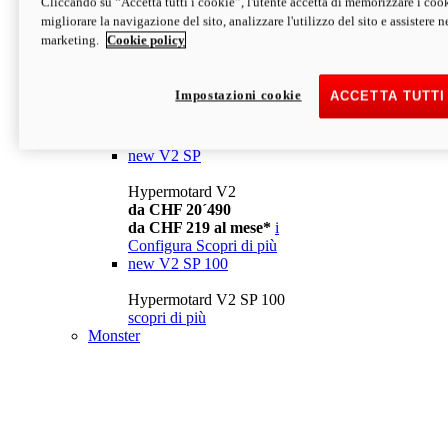
Cliccando su “Accetta tutti i cookie”, l'utente accetta di memorizzare i cook
da CHF 13´990
i
migliorare la navigazione del sito, analizzare l'utilizzo del sito e assistere ne
Configura
Scopri di più
marketing.
Cookie policy
new
V2
Hypermotard V2
Impostazioni cookie
ACCETTA TUTTI
da CHF 15´990
da CHF 169 al mese*
i
Configura
Scopri di più
new
V2 SP
Hypermotard V2
da CHF 20´490
da CHF 219 al mese*
i
Configura
Scopri di più
new
V2 SP 100
Hypermotard V2 SP 100
scopri di più
Monster