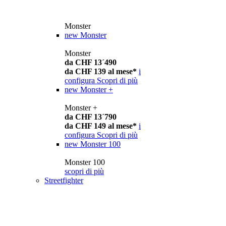
Monster
new
Monster
Monster
da CHF 13´490
da CHF 139 al mese*
i
configura
Scopri di più
new
Monster +
Monster +
da CHF 13´790
da CHF 149 al mese*
i
configura
Scopri di più
new
Monster 100
Monster 100
scopri di più
Streetfighter