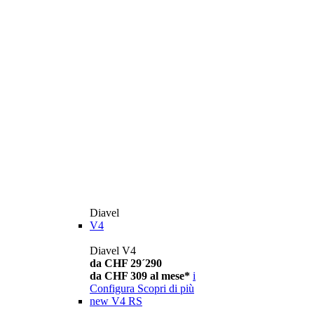
Diavel
V4
Diavel V4
da CHF 29´290
da CHF 309 al mese*
i
Configura
Scopri di più
new
V4 RS