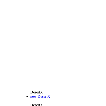
DesertX
new
DesertX
DesertX