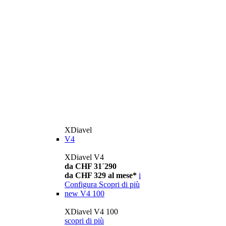
XDiavel
V4
XDiavel V4
da CHF 31´290
da CHF 329 al mese*
i
Configura
Scopri di più
new
V4 100
XDiavel V4 100
scopri di più