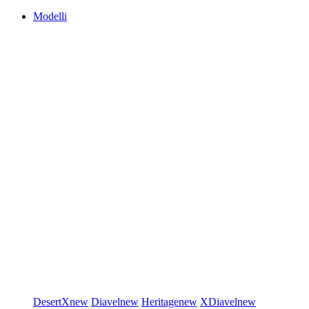
Modelli
DesertX
new
Diavel
new
Heritage
new
XDiavel
new