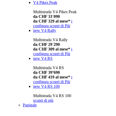
V4 Pikes Peak
Multistrada V4 Pikes Peak
da CHF 33´090
da CHF 329 al mese*
i
configura
scopri di Più
new
V4 Rally
Multistrada V4 Rally
da CHF 29´290
da CHF 309 al mese*
i
configura
scopri di Più
new
V4 RS
Multistrada V4 RS
da CHF 39’690
da CHF 419 al mese*
i
configura
scopri di Più
new
V4 RS 100
Multistrada V4 RS 100
scopri di più
Panigale