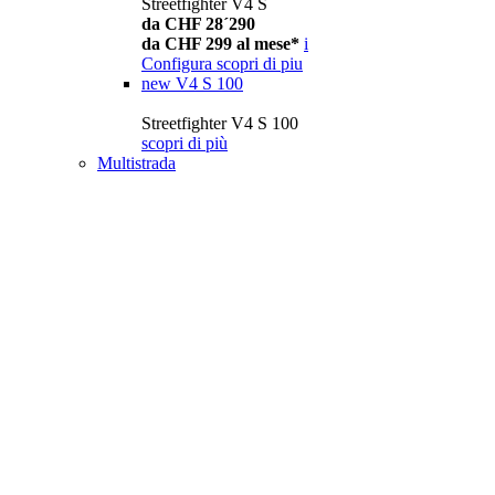
Streetfighter V4 S
da CHF 28´290
da CHF 299 al mese*
i
Configura
scopri di piu
new
V4 S 100
Streetfighter V4 S 100
scopri di più
Multistrada