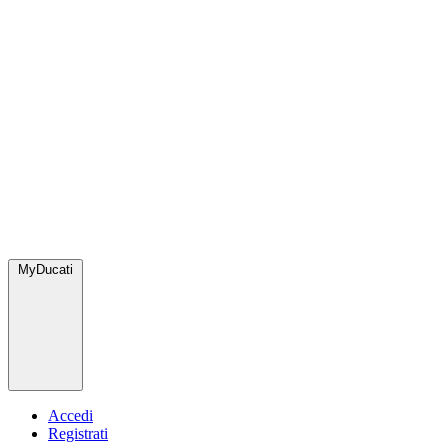
MyDucati
Accedi
Registrati