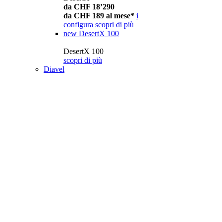
da CHF 18’290
da CHF 189 al mese*
i
configura
scopri di più
new
DesertX 100
DesertX 100
scopri di più
Diavel