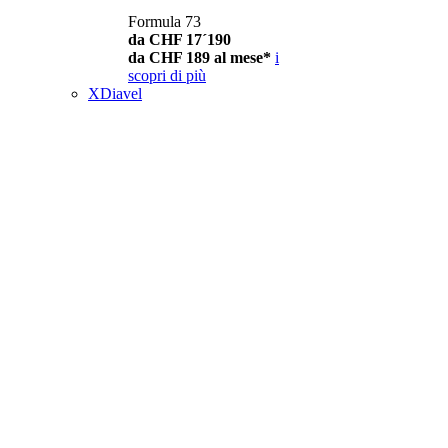
Formula 73
da CHF 17´190
da CHF 189 al mese*
i
scopri di più
XDiavel