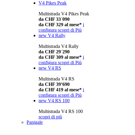
V4 Pikes Peak
Multistrada V4 Pikes Peak
da CHF 33´090
da CHF 329 al mese*
i
configura
scopri di Più
new
V4 Rally
Multistrada V4 Rally
da CHF 29´290
da CHF 309 al mese*
i
configura
scopri di Più
new
V4 RS
Multistrada V4 RS
da CHF 39’690
da CHF 419 al mese*
i
configura
scopri di Più
new
V4 RS 100
Multistrada V4 RS 100
scopri di più
Panigale