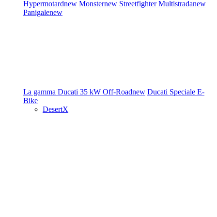
Hypermotard
new
Monster
new
Streetfighter
Multistrada
new
Panigale
new
La gamma Ducati
35 kW
Off-Road
new
Ducati Speciale
E-
Bike
DesertX