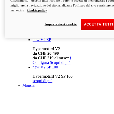
Cliccando su “Accetta tutti i cookie”, l'utente accetta di memorizzare i cook
da CHF 13´990
i
migliorare la navigazione del sito, analizzare l'utilizzo del sito e assistere ne
Configura
Scopri di più
marketing.
Cookie policy
new
V2
Hypermotard V2
Impostazioni cookie
ACCETTA TUTTI
da CHF 15´990
da CHF 169 al mese*
i
Configura
Scopri di più
new
V2 SP
Hypermotard V2
da CHF 20´490
da CHF 219 al mese*
i
Configura
Scopri di più
new
V2 SP 100
Hypermotard V2 SP 100
scopri di più
Monster