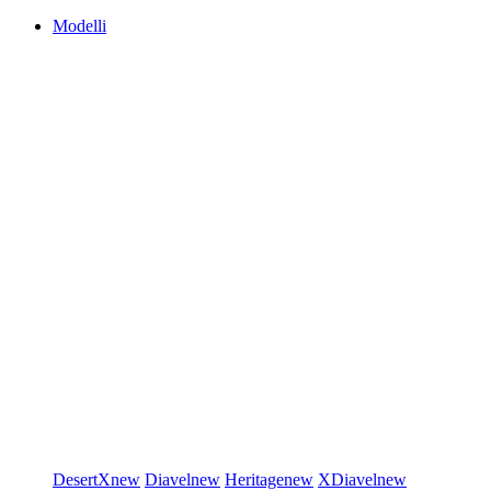
Modelli
DesertX
new
Diavel
new
Heritage
new
XDiavel
new