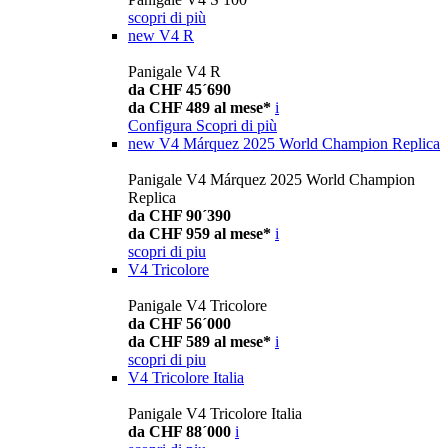
scopri di più
new
V4 R
Panigale V4 R
da CHF 45´690
da CHF 489 al mese*
i
Configura
Scopri di più
new
V4 Márquez 2025 World Champion Replica
Panigale V4 Márquez 2025 World Champion
Replica
da CHF 90´390
da CHF 959 al mese*
i
scopri di piu
V4 Tricolore
Panigale V4 Tricolore
da CHF 56´000
da CHF 589 al mese*
i
scopri di piu
V4 Tricolore Italia
Panigale V4 Tricolore Italia
da CHF 88´000
i