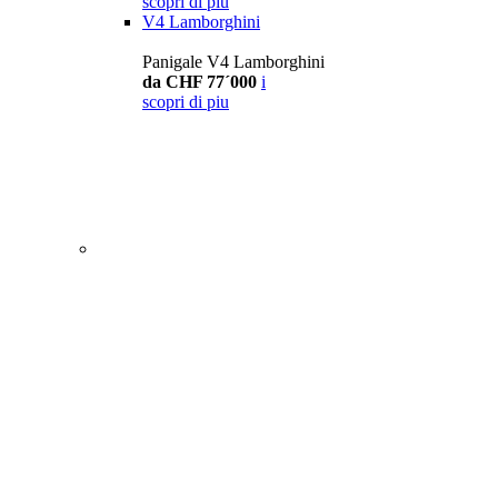
scopri di piu
V4 Lamborghini
Panigale V4 Lamborghini
da CHF 77´000
i
scopri di piu