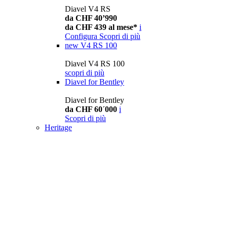
Diavel V4 RS
da CHF 40’990
da CHF 439 al mese*
i
Configura
Scopri di più
new
V4 RS 100
Diavel V4 RS 100
scopri di più
Diavel for Bentley
Diavel for Bentley
da CHF 60´000
i
Scopri di più
Heritage