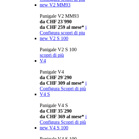
new
V2 MM93
Panigale V2 MM93
da CHF 23´990
da CHF 259 al mese*
i
Configura
scopri di piu
new
V2 S 100
Panigale V2 S 100
scopri di più
V4
Panigale V4
da CHF 29´290
da CHF 309 al mese*
i
Configura
Scopri di più
V4 S
Panigale V4 S
da CHF 35´290
da CHF 369 al mese*
i
Configura
Scopri di più
new
V4 S 100
Panigale V4 S 100