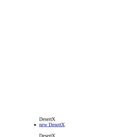
DesertX
new
DesertX
DesertX