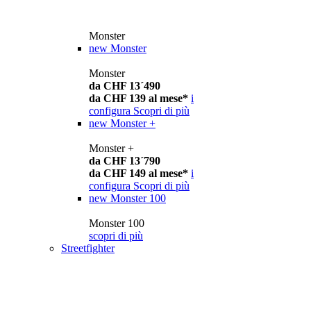
Monster
new
Monster
Monster
da CHF 13´490
da CHF 139 al mese*
i
configura
Scopri di più
new
Monster +
Monster +
da CHF 13´790
da CHF 149 al mese*
i
configura
Scopri di più
new
Monster 100
Monster 100
scopri di più
Streetfighter