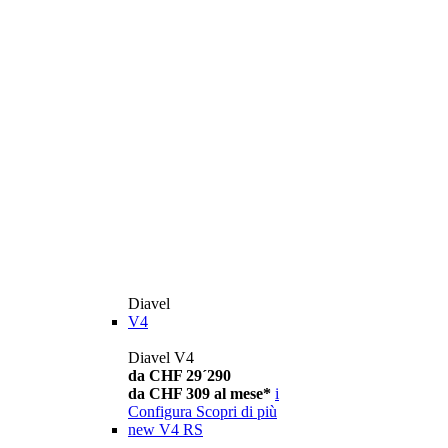
Diavel
V4
Diavel V4
da CHF 29´290
da CHF 309 al mese*
i
Configura
Scopri di più
new
V4 RS