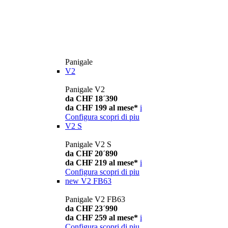
Panigale
V2
Panigale V2
da CHF 18´390
da CHF 199 al mese*
i
Configura
scopri di piu
V2 S
Panigale V2 S
da CHF 20´890
da CHF 219 al mese*
i
Configura
scopri di piu
new
V2 FB63
Panigale V2 FB63
da CHF 23´990
da CHF 259 al mese*
i
Configura
scopri di piu