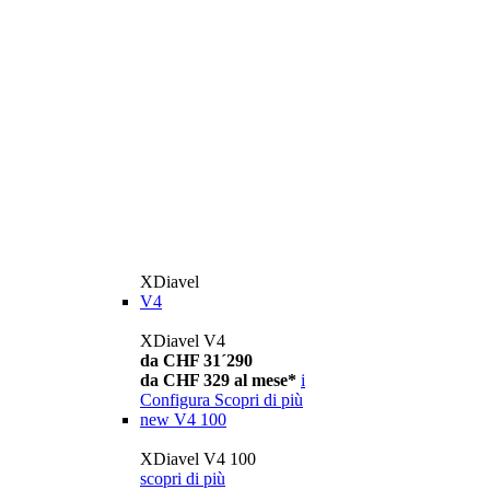
XDiavel
V4
XDiavel V4
da CHF 31´290
da CHF 329 al mese*
i
Configura
Scopri di più
new
V4 100
XDiavel V4 100
scopri di più