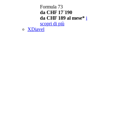
Formula 73
da CHF 17´190
da CHF 189 al mese*
i
scopri di più
XDiavel