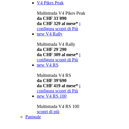
V4 Pikes Peak
Multistrada V4 Pikes Peak
da CHF 33´090
da CHF 329 al mese*
i
configura
scopri di Più
new
V4 Rally
Multistrada V4 Rally
da CHF 29´290
da CHF 309 al mese*
i
configura
scopri di Più
new
V4 RS
Multistrada V4 RS
da CHF 39’690
da CHF 419 al mese*
i
configura
scopri di Più
new
V4 RS 100
Multistrada V4 RS 100
scopri di più
Panigale