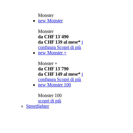
Monster
new
Monster
Monster
da CHF 13´490
da CHF 139 al mese*
i
configura
Scopri di più
new
Monster +
Monster +
da CHF 13´790
da CHF 149 al mese*
i
configura
Scopri di più
new
Monster 100
Monster 100
scopri di più
Streetfighter