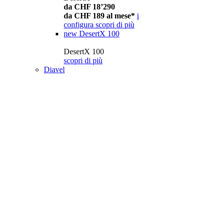
da CHF 18’290
da CHF 189 al mese*
i
configura
scopri di più
new
DesertX 100
DesertX 100
scopri di più
Diavel