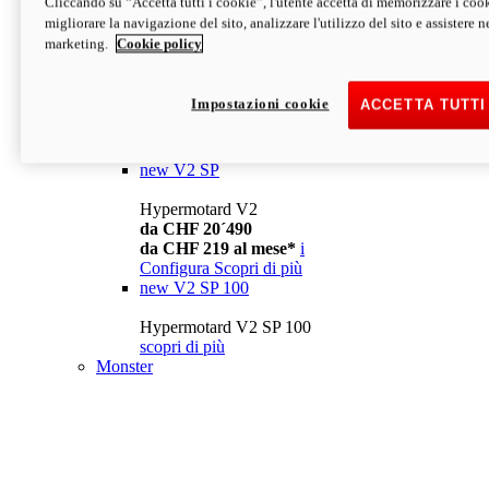
Cliccando su “Accetta tutti i cookie”, l'utente accetta di memorizzare i cook
da CHF 13´990
i
migliorare la navigazione del sito, analizzare l'utilizzo del sito e assistere ne
Configura
Scopri di più
marketing.
Cookie policy
new
V2
Hypermotard V2
Impostazioni cookie
ACCETTA TUTTI
da CHF 15´990
da CHF 169 al mese*
i
Configura
Scopri di più
new
V2 SP
Hypermotard V2
da CHF 20´490
da CHF 219 al mese*
i
Configura
Scopri di più
new
V2 SP 100
Hypermotard V2 SP 100
scopri di più
Monster