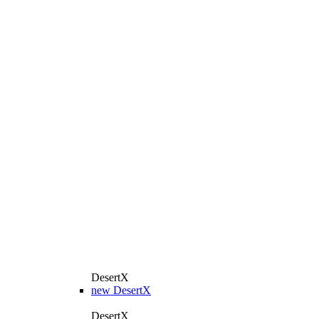
DesertX
new
DesertX
DesertX