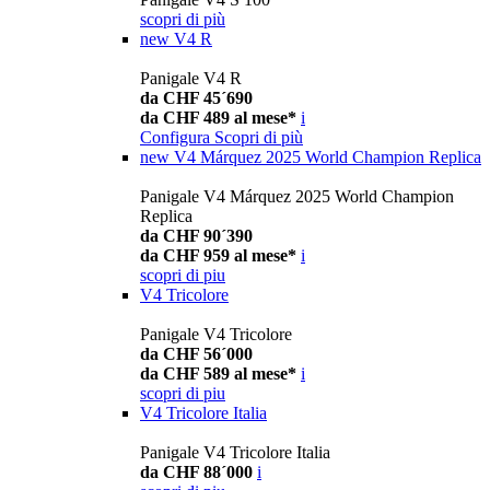
scopri di più
new
V4 R
Panigale V4 R
da CHF 45´690
da CHF 489 al mese*
i
Configura
Scopri di più
new
V4 Márquez 2025 World Champion Replica
Panigale V4 Márquez 2025 World Champion
Replica
da CHF 90´390
da CHF 959 al mese*
i
scopri di piu
V4 Tricolore
Panigale V4 Tricolore
da CHF 56´000
da CHF 589 al mese*
i
scopri di piu
V4 Tricolore Italia
Panigale V4 Tricolore Italia
da CHF 88´000
i