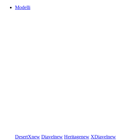
Modelli
DesertX
new
Diavel
new
Heritage
new
XDiavel
new