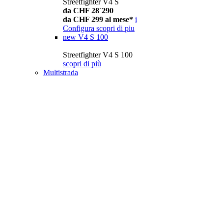
Streetfighter V4 S
da CHF 28´290
da CHF 299 al mese*
i
Configura
scopri di piu
new
V4 S 100
Streetfighter V4 S 100
scopri di più
Multistrada