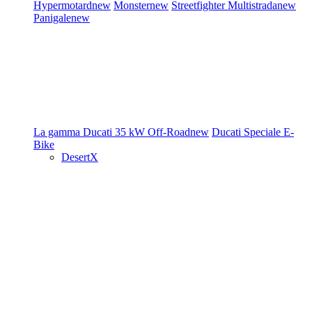
Hypermotard
new
Monster
new
Streetfighter
Multistrada
new
Panigale
new
La gamma Ducati
35 kW
Off-Road
new
Ducati Speciale
E-
Bike
DesertX