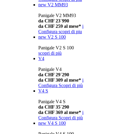
new
V2 MM93
Panigale V2 MM93
da CHF 23´990
da CHF 259 al mese*
i
Configura
scopri di piu
new
V2 S 100
Panigale V2 S 100
scopri di più
V4
Panigale V4
da CHF 29´290
da CHF 309 al mese*
i
Configura
Scopri di più
V4 S
Panigale V4 S
da CHF 35´290
da CHF 369 al mese*
i
Configura
Scopri di più
new
V4 S 100
Panigale V4 S 100