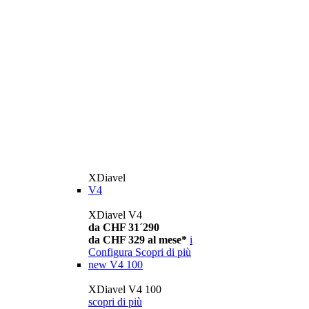
XDiavel
V4
XDiavel V4
da CHF 31´290
da CHF 329 al mese*
i
Configura
Scopri di più
new
V4 100
XDiavel V4 100
scopri di più