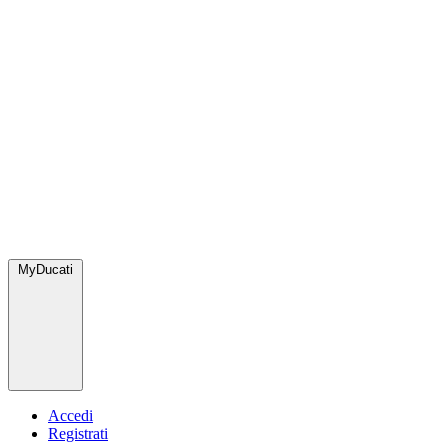
MyDucati
Accedi
Registrati