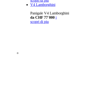
scopri di piu
V4 Lamborghini
Panigale V4 Lamborghini
da CHF 77´000
i
scopri di piu