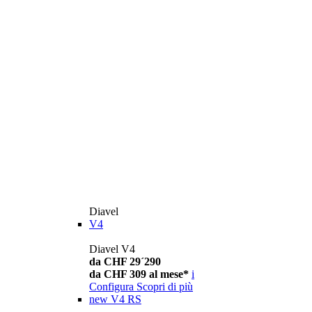
Diavel
V4
Diavel V4
da CHF 29´290
da CHF 309 al mese*
i
Configura
Scopri di più
new
V4 RS