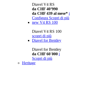
Diavel V4 RS
da CHF 40’990
da CHF 439 al mese*
i
Configura
Scopri di più
new
V4 RS 100
Diavel V4 RS 100
scopri di più
Diavel for Bentley
Diavel for Bentley
da CHF 60´000
i
Scopri di più
Heritage