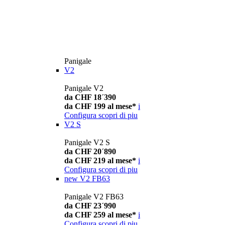
Panigale
V2
Panigale V2
da CHF 18´390
da CHF 199 al mese*
i
Configura
scopri di piu
V2 S
Panigale V2 S
da CHF 20´890
da CHF 219 al mese*
i
Configura
scopri di piu
new
V2 FB63
Panigale V2 FB63
da CHF 23´990
da CHF 259 al mese*
i
Configura
scopri di piu