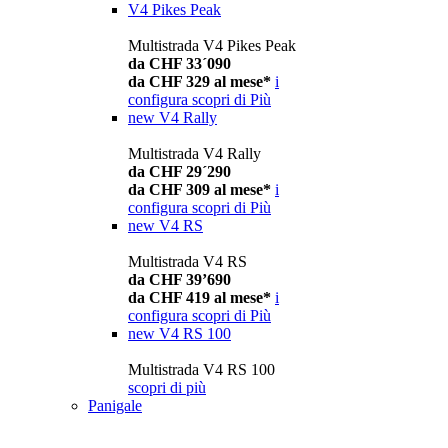
V4 Pikes Peak
Multistrada V4 Pikes Peak
da CHF 33´090
da CHF 329 al mese*
i
configura
scopri di Più
new
V4 Rally
Multistrada V4 Rally
da CHF 29´290
da CHF 309 al mese*
i
configura
scopri di Più
new
V4 RS
Multistrada V4 RS
da CHF 39’690
da CHF 419 al mese*
i
configura
scopri di Più
new
V4 RS 100
Multistrada V4 RS 100
scopri di più
Panigale