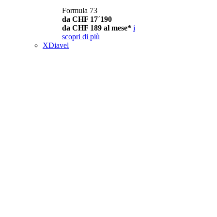
Formula 73
da CHF 17´190
da CHF 189 al mese*
i
scopri di più
XDiavel