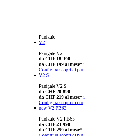
Panigale
V2
Panigale V2
da CHF 18´390
da CHF 199 al mese*
i
Configura
scopri di piu
V2 S
Panigale V2 S
da CHF 20´890
da CHF 219 al mese*
i
Configura
scopri di piu
new
V2 FB63
Panigale V2 FB63
da CHF 23´990
da CHF 259 al mese*
i
Configura
scopri di piu