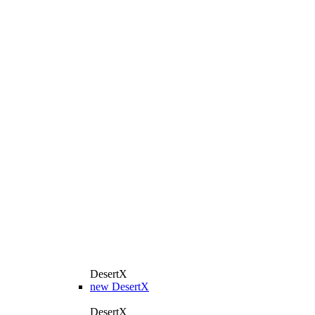
DesertX
new
DesertX
DesertX