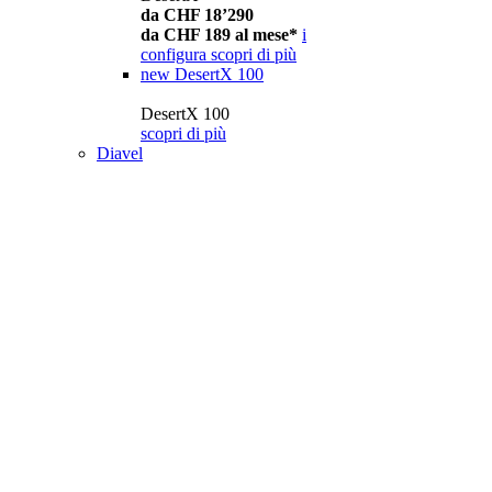
da CHF 18’290
da CHF 189 al mese*
i
configura
scopri di più
new
DesertX 100
DesertX 100
scopri di più
Diavel