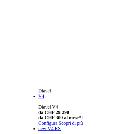
Diavel
V4
Diavel V4
da CHF 29´290
da CHF 309 al mese*
i
Configura
Scopri di più
new
V4 RS