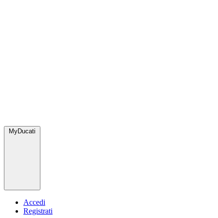
MyDucati
Accedi
Registrati