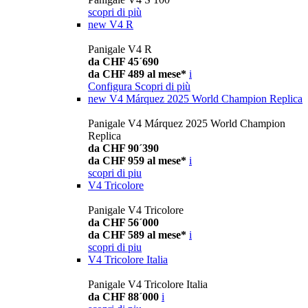
scopri di più
new
V4 R
Panigale V4 R
da CHF 45´690
da CHF 489 al mese*
i
Configura
Scopri di più
new
V4 Márquez 2025 World Champion Replica
Panigale V4 Márquez 2025 World Champion
Replica
da CHF 90´390
da CHF 959 al mese*
i
scopri di piu
V4 Tricolore
Panigale V4 Tricolore
da CHF 56´000
da CHF 589 al mese*
i
scopri di piu
V4 Tricolore Italia
Panigale V4 Tricolore Italia
da CHF 88´000
i