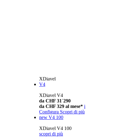
XDiavel
V4
XDiavel V4
da CHF 31´290
da CHF 329 al mese*
i
Configura
Scopri di più
new
V4 100
XDiavel V4 100
scopri di più