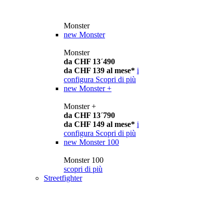
Monster
new
Monster
Monster
da CHF 13´490
da CHF 139 al mese*
i
configura
Scopri di più
new
Monster +
Monster +
da CHF 13´790
da CHF 149 al mese*
i
configura
Scopri di più
new
Monster 100
Monster 100
scopri di più
Streetfighter