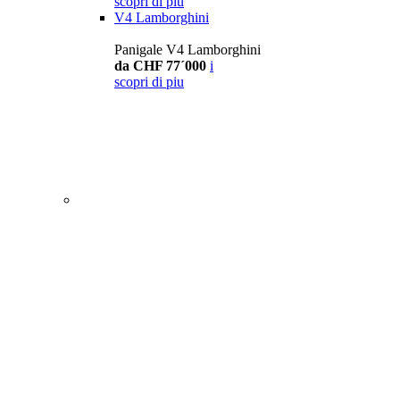
scopri di piu
V4 Lamborghini
Panigale V4 Lamborghini
da CHF 77´000
i
scopri di piu