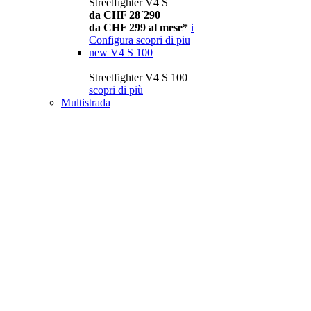
Streetfighter V4 S
da CHF 28´290
da CHF 299 al mese*
i
Configura
scopri di piu
new
V4 S 100
Streetfighter V4 S 100
scopri di più
Multistrada