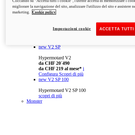
Cliccando su “Accetta tutti i cookie”, l'utente accetta di memorizzare i cook
da CHF 13´990
i
migliorare la navigazione del sito, analizzare l'utilizzo del sito e assistere ne
Configura
Scopri di più
marketing.
Cookie policy
new
V2
Hypermotard V2
Impostazioni cookie
ACCETTA TUTTI
da CHF 15´990
da CHF 169 al mese*
i
Configura
Scopri di più
new
V2 SP
Hypermotard V2
da CHF 20´490
da CHF 219 al mese*
i
Configura
Scopri di più
new
V2 SP 100
Hypermotard V2 SP 100
scopri di più
Monster