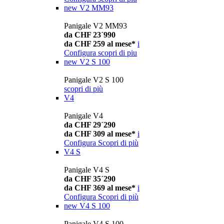
new
V2 MM93
Panigale V2 MM93
da CHF 23´990
da CHF 259 al mese*
i
Configura
scopri di piu
new
V2 S 100
Panigale V2 S 100
scopri di più
V4
Panigale V4
da CHF 29´290
da CHF 309 al mese*
i
Configura
Scopri di più
V4 S
Panigale V4 S
da CHF 35´290
da CHF 369 al mese*
i
Configura
Scopri di più
new
V4 S 100
Panigale V4 S 100