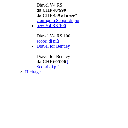
Diavel V4 RS
da CHF 40’990
da CHF 439 al mese*
i
Configura
Scopri di più
new
V4 RS 100
Diavel V4 RS 100
scopri di più
Diavel for Bentley
Diavel for Bentley
da CHF 60´000
i
Scopri di più
Heritage