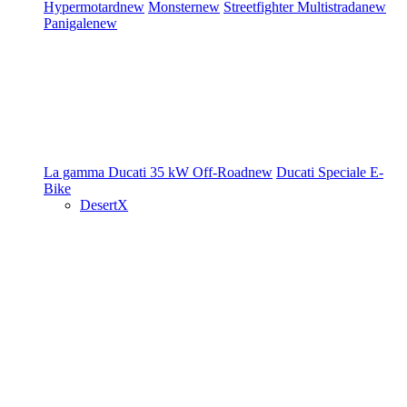
Hypermotard
new
Monster
new
Streetfighter
Multistrada
new
Panigale
new
La gamma Ducati
35 kW
Off-Road
new
Ducati Speciale
E-
Bike
DesertX