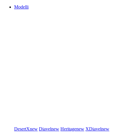
Modelli
DesertX
new
Diavel
new
Heritage
new
XDiavel
new