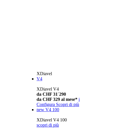
XDiavel
V4
XDiavel V4
da CHF 31´290
da CHF 329 al mese*
i
Configura
Scopri di più
new
V4 100
XDiavel V4 100
scopri di più