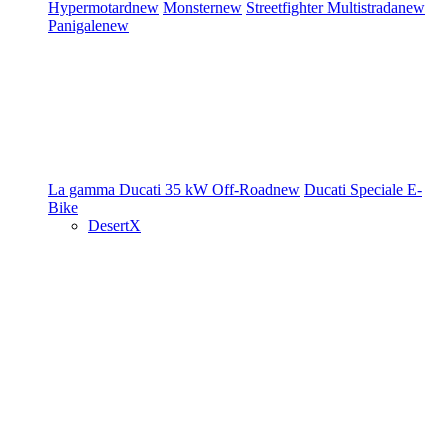
Hypermotard
new
Monster
new
Streetfighter
Multistrada
new
Panigale
new
La gamma Ducati
35 kW
Off-Road
new
Ducati Speciale
E-
Bike
DesertX