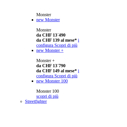
Monster
new
Monster
Monster
da CHF 13´490
da CHF 139 al mese*
i
configura
Scopri di più
new
Monster +
Monster +
da CHF 13´790
da CHF 149 al mese*
i
configura
Scopri di più
new
Monster 100
Monster 100
scopri di più
Streetfighter