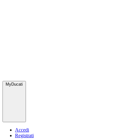
MyDucati
Accedi
Registrati