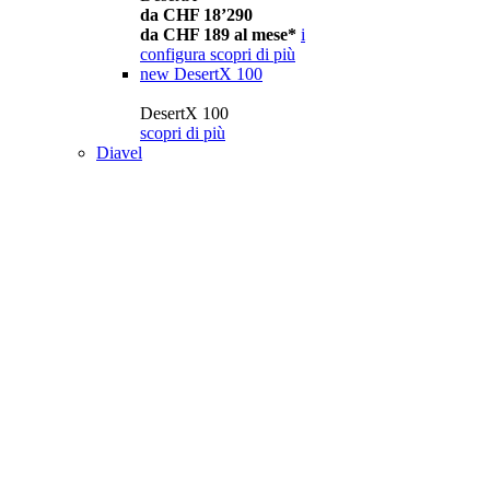
da CHF 18’290
da CHF 189 al mese*
i
configura
scopri di più
new
DesertX 100
DesertX 100
scopri di più
Diavel