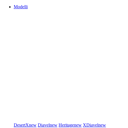
Modelli
DesertX
new
Diavel
new
Heritage
new
XDiavel
new