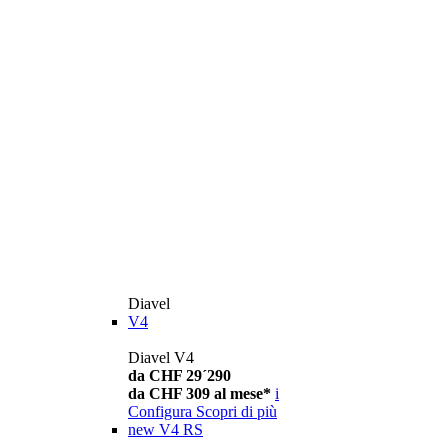
Diavel
V4
Diavel V4
da CHF 29´290
da CHF 309 al mese*
i
Configura
Scopri di più
new
V4 RS