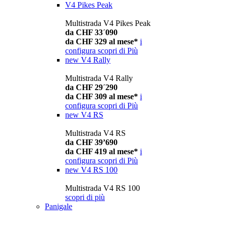
V4 Pikes Peak
Multistrada V4 Pikes Peak
da CHF 33´090
da CHF 329 al mese*
i
configura
scopri di Più
new
V4 Rally
Multistrada V4 Rally
da CHF 29´290
da CHF 309 al mese*
i
configura
scopri di Più
new
V4 RS
Multistrada V4 RS
da CHF 39’690
da CHF 419 al mese*
i
configura
scopri di Più
new
V4 RS 100
Multistrada V4 RS 100
scopri di più
Panigale