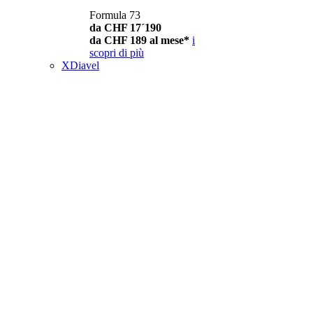
Formula 73
da CHF 17´190
da CHF 189 al mese*
i
scopri di più
XDiavel