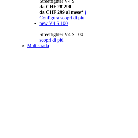
Streetfighter V4 S
da CHF 28´290
da CHF 299 al mese*
i
Configura
scopri di piu
new
V4 S 100
Streetfighter V4 S 100
scopri di più
Multistrada