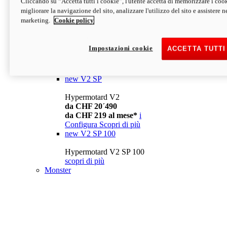
Cliccando su “Accetta tutti i cookie”, l'utente accetta di memorizzare i cook
da CHF 13´990
i
migliorare la navigazione del sito, analizzare l'utilizzo del sito e assistere ne
Configura
Scopri di più
marketing.
Cookie policy
new
V2
Hypermotard V2
Impostazioni cookie
ACCETTA TUTTI
da CHF 15´990
da CHF 169 al mese*
i
Configura
Scopri di più
new
V2 SP
Hypermotard V2
da CHF 20´490
da CHF 219 al mese*
i
Configura
Scopri di più
new
V2 SP 100
Hypermotard V2 SP 100
scopri di più
Monster