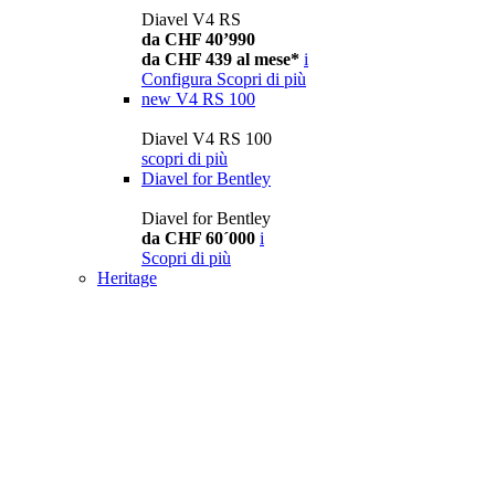
Diavel V4 RS
da CHF 40’990
da CHF 439 al mese*
i
Configura
Scopri di più
new
V4 RS 100
Diavel V4 RS 100
scopri di più
Diavel for Bentley
Diavel for Bentley
da CHF 60´000
i
Scopri di più
Heritage