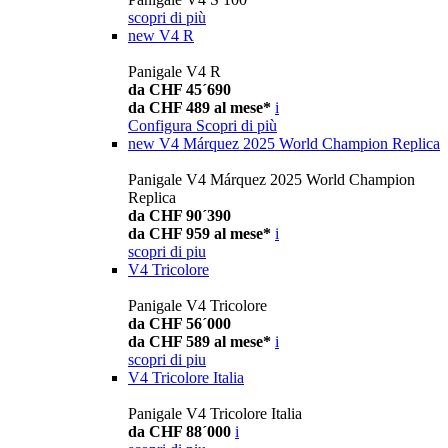
scopri di più
new
V4 R
Panigale V4 R
da CHF 45´690
da CHF 489 al mese*
i
Configura
Scopri di più
new
V4 Márquez 2025 World Champion Replica
Panigale V4 Márquez 2025 World Champion
Replica
da CHF 90´390
da CHF 959 al mese*
i
scopri di piu
V4 Tricolore
Panigale V4 Tricolore
da CHF 56´000
da CHF 589 al mese*
i
scopri di piu
V4 Tricolore Italia
Panigale V4 Tricolore Italia
da CHF 88´000
i