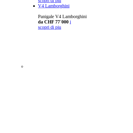
scopri di piu
V4 Lamborghini
Panigale V4 Lamborghini
da CHF 77´000
i
scopri di piu