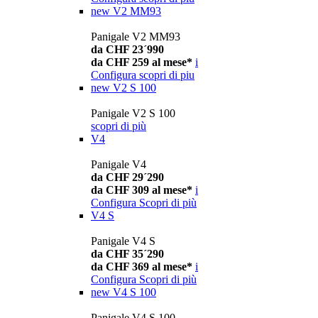
new
V2 MM93
Panigale V2 MM93
da CHF 23´990
da CHF 259 al mese*
i
Configura
scopri di piu
new
V2 S 100
Panigale V2 S 100
scopri di più
V4
Panigale V4
da CHF 29´290
da CHF 309 al mese*
i
Configura
Scopri di più
V4 S
Panigale V4 S
da CHF 35´290
da CHF 369 al mese*
i
Configura
Scopri di più
new
V4 S 100
Panigale V4 S 100