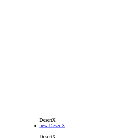
DesertX
new
DesertX
DesertX