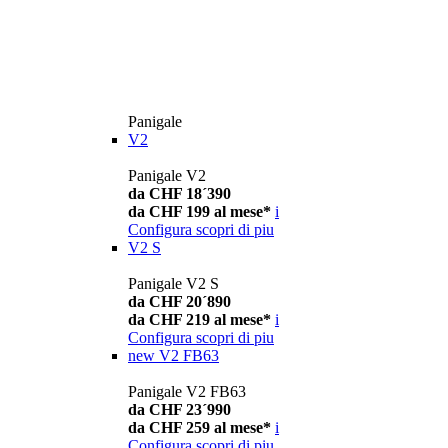
Panigale
V2
Panigale V2
da CHF 18´390
da CHF 199 al mese*
i
Configura
scopri di piu
V2 S
Panigale V2 S
da CHF 20´890
da CHF 219 al mese*
i
Configura
scopri di piu
new
V2 FB63
Panigale V2 FB63
da CHF 23´990
da CHF 259 al mese*
i
Configura
scopri di piu