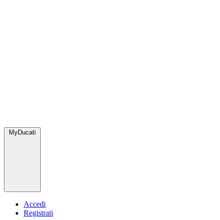
MyDucati
Accedi
Registrati