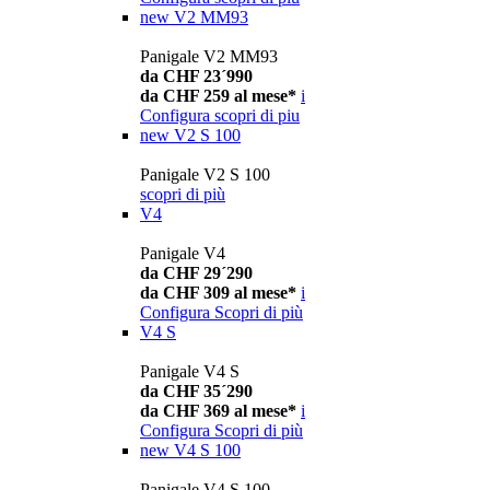
new
V2 MM93
Panigale V2 MM93
da CHF 23´990
da CHF 259 al mese*
i
Configura
scopri di piu
new
V2 S 100
Panigale V2 S 100
scopri di più
V4
Panigale V4
da CHF 29´290
da CHF 309 al mese*
i
Configura
Scopri di più
V4 S
Panigale V4 S
da CHF 35´290
da CHF 369 al mese*
i
Configura
Scopri di più
new
V4 S 100
Panigale V4 S 100