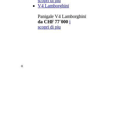
scopri di piu
V4 Lamborghini
Panigale V4 Lamborghini
da CHF 77´000
i
scopri di piu