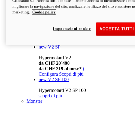
Cliccando su “Accetta tutti i cookie”, l'utente accetta di memorizzare i cook
da CHF 13´990
i
migliorare la navigazione del sito, analizzare l'utilizzo del sito e assistere ne
Configura
Scopri di più
marketing.
Cookie policy
new
V2
Hypermotard V2
Impostazioni cookie
ACCETTA TUTTI
da CHF 15´990
da CHF 169 al mese*
i
Configura
Scopri di più
new
V2 SP
Hypermotard V2
da CHF 20´490
da CHF 219 al mese*
i
Configura
Scopri di più
new
V2 SP 100
Hypermotard V2 SP 100
scopri di più
Monster