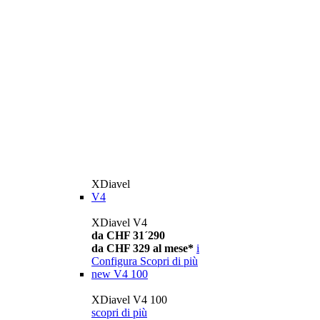
XDiavel
V4
XDiavel V4
da CHF 31´290
da CHF 329 al mese*
i
Configura
Scopri di più
new
V4 100
XDiavel V4 100
scopri di più