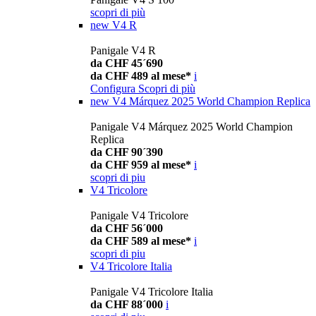
scopri di più
new
V4 R
Panigale V4 R
da CHF 45´690
da CHF 489 al mese*
i
Configura
Scopri di più
new
V4 Márquez 2025 World Champion Replica
Panigale V4 Márquez 2025 World Champion
Replica
da CHF 90´390
da CHF 959 al mese*
i
scopri di piu
V4 Tricolore
Panigale V4 Tricolore
da CHF 56´000
da CHF 589 al mese*
i
scopri di piu
V4 Tricolore Italia
Panigale V4 Tricolore Italia
da CHF 88´000
i