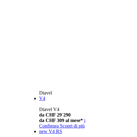
Diavel
V4
Diavel V4
da CHF 29´290
da CHF 309 al mese*
i
Configura
Scopri di più
new
V4 RS