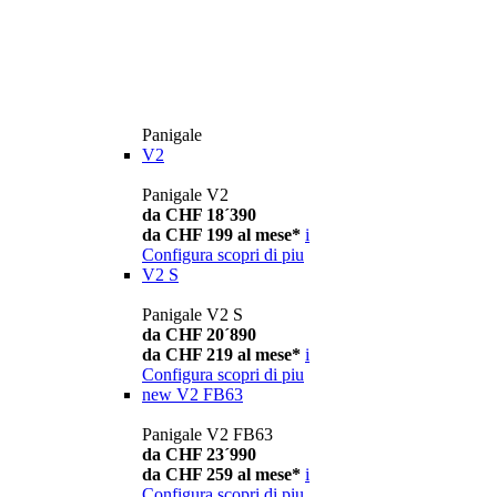
Panigale
V2
Panigale V2
da CHF 18´390
da CHF 199 al mese*
i
Configura
scopri di piu
V2 S
Panigale V2 S
da CHF 20´890
da CHF 219 al mese*
i
Configura
scopri di piu
new
V2 FB63
Panigale V2 FB63
da CHF 23´990
da CHF 259 al mese*
i
Configura
scopri di piu