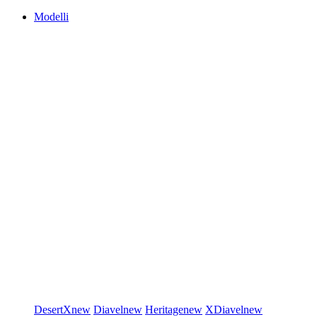
Modelli
DesertX
new
Diavel
new
Heritage
new
XDiavel
new