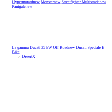
Hypermotard
new
Monster
new
Streetfighter
Multistrada
new
Panigale
new
La gamma Ducati
35 kW
Off-Road
new
Ducati Speciale
E-
Bike
DesertX