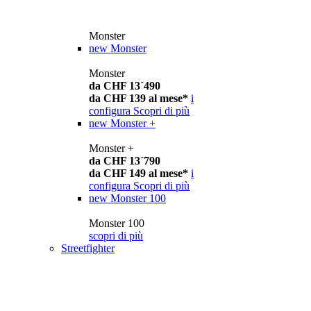
Monster
new
Monster
Monster
da CHF 13´490
da CHF 139 al mese*
i
configura
Scopri di più
new
Monster +
Monster +
da CHF 13´790
da CHF 149 al mese*
i
configura
Scopri di più
new
Monster 100
Monster 100
scopri di più
Streetfighter