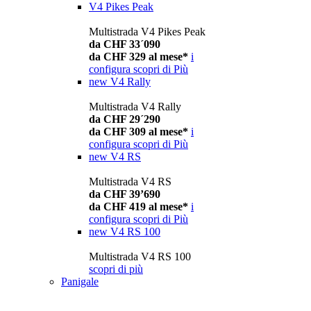
V4 Pikes Peak
Multistrada V4 Pikes Peak
da CHF 33´090
da CHF 329 al mese*
i
configura
scopri di Più
new
V4 Rally
Multistrada V4 Rally
da CHF 29´290
da CHF 309 al mese*
i
configura
scopri di Più
new
V4 RS
Multistrada V4 RS
da CHF 39’690
da CHF 419 al mese*
i
configura
scopri di Più
new
V4 RS 100
Multistrada V4 RS 100
scopri di più
Panigale