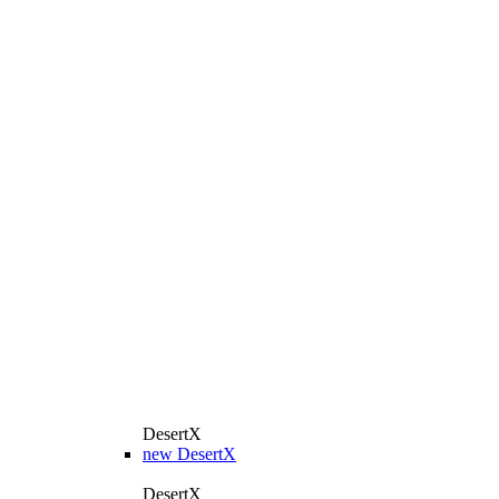
DesertX
new
DesertX
DesertX