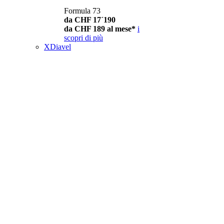
Formula 73
da CHF 17´190
da CHF 189 al mese*
i
scopri di più
XDiavel