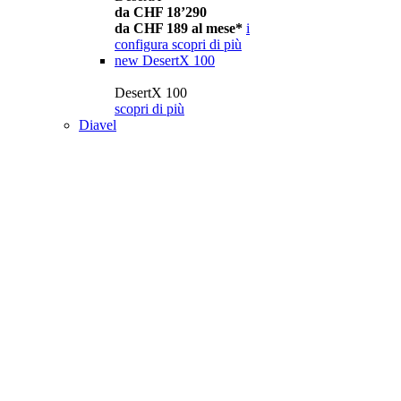
da CHF 18’290
da CHF 189 al mese*
i
configura
scopri di più
new
DesertX 100
DesertX 100
scopri di più
Diavel