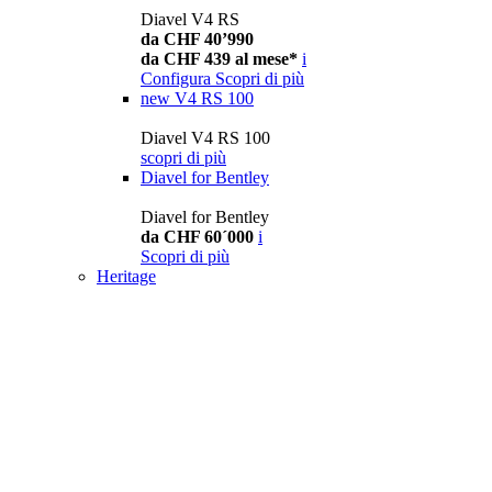
Diavel V4 RS
da CHF 40’990
da CHF 439 al mese*
i
Configura
Scopri di più
new
V4 RS 100
Diavel V4 RS 100
scopri di più
Diavel for Bentley
Diavel for Bentley
da CHF 60´000
i
Scopri di più
Heritage