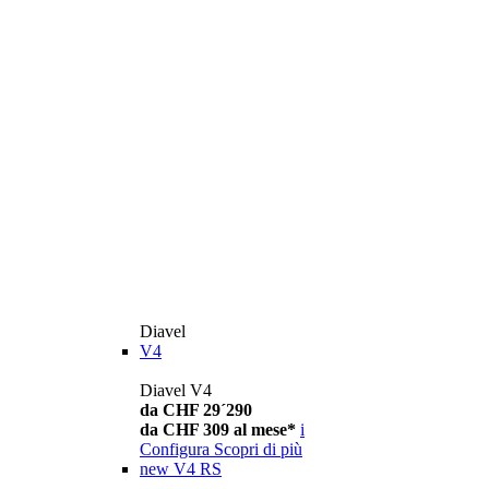
Diavel
V4
Diavel V4
da CHF 29´290
da CHF 309 al mese*
i
Configura
Scopri di più
new
V4 RS