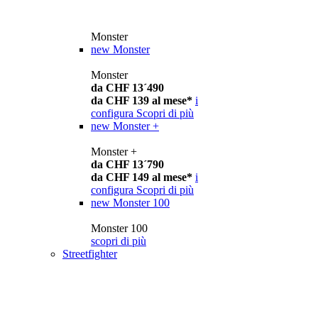
Monster
new
Monster
Monster
da CHF 13´490
da CHF 139 al mese*
i
configura
Scopri di più
new
Monster +
Monster +
da CHF 13´790
da CHF 149 al mese*
i
configura
Scopri di più
new
Monster 100
Monster 100
scopri di più
Streetfighter