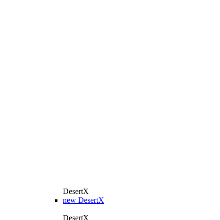
DesertX
new
DesertX
DesertX