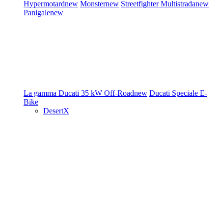
Hypermotard
new
Monster
new
Streetfighter
Multistrada
new
Panigale
new
La gamma Ducati
35 kW
Off-Road
new
Ducati Speciale
E-
Bike
DesertX