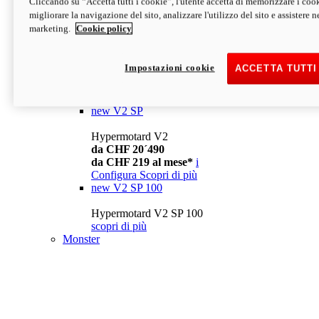
Cliccando su “Accetta tutti i cookie”, l'utente accetta di memorizzare i cook
da CHF 13´990
i
migliorare la navigazione del sito, analizzare l'utilizzo del sito e assistere ne
Configura
Scopri di più
marketing.
Cookie policy
new
V2
Hypermotard V2
Impostazioni cookie
ACCETTA TUTTI
da CHF 15´990
da CHF 169 al mese*
i
Configura
Scopri di più
new
V2 SP
Hypermotard V2
da CHF 20´490
da CHF 219 al mese*
i
Configura
Scopri di più
new
V2 SP 100
Hypermotard V2 SP 100
scopri di più
Monster