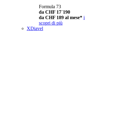
Formula 73
da CHF 17´190
da CHF 189 al mese*
i
scopri di più
XDiavel