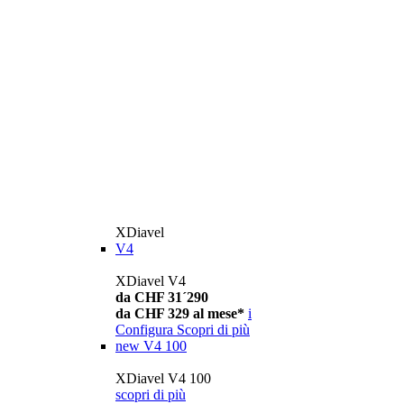
XDiavel
V4
XDiavel V4
da CHF 31´290
da CHF 329 al mese*
i
Configura
Scopri di più
new
V4 100
XDiavel V4 100
scopri di più