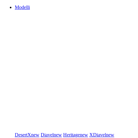
Modelli
DesertX
new
Diavel
new
Heritage
new
XDiavel
new