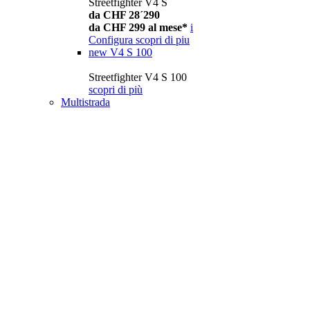
Streetfighter V4 S
da CHF 28´290
da CHF 299 al mese*
i
Configura
scopri di piu
new
V4 S 100
Streetfighter V4 S 100
scopri di più
Multistrada