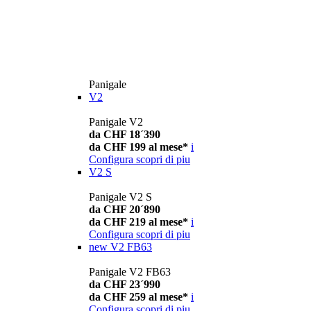
Panigale
V2
Panigale V2
da CHF 18´390
da CHF 199 al mese*
i
Configura
scopri di piu
V2 S
Panigale V2 S
da CHF 20´890
da CHF 219 al mese*
i
Configura
scopri di piu
new
V2 FB63
Panigale V2 FB63
da CHF 23´990
da CHF 259 al mese*
i
Configura
scopri di piu