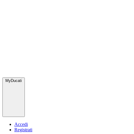
MyDucati
Accedi
Registrati