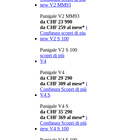
new
V2 MM93
Panigale V2 MM93
da CHF 23´990
da CHF 259 al mese*
i
Configura
scopri di piu
new
V2 S 100
Panigale V2 S 100
scopri di più
V4
Panigale V4
da CHF 29´290
da CHF 309 al mese*
i
Configura
Scopri di più
V4 S
Panigale V4 S
da CHF 35´290
da CHF 369 al mese*
i
Configura
Scopri di più
new
V4 S 100
Panigale V4 S 100