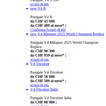
scopri di più
new
V4 R
Panigale V4 R
da CHF 45´690
da CHF 489 al mese*
i
Configura
Scopri di più
new
V4 Márquez 2025 World Champion Replica
Panigale V4 Márquez 2025 World Champion
Replica
da CHF 90´390
da CHF 959 al mese*
i
scopri di piu
V4 Tricolore
Panigale V4 Tricolore
da CHF 56´000
da CHF 589 al mese*
i
scopri di piu
V4 Tricolore Italia
Panigale V4 Tricolore Italia
da CHF 88´000
i