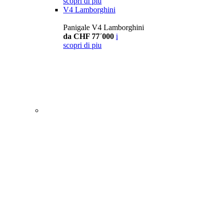
scopri di piu
V4 Lamborghini
Panigale V4 Lamborghini
da CHF 77´000
i
scopri di piu