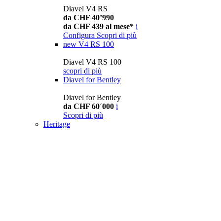
Diavel V4 RS
da CHF 40’990
da CHF 439 al mese*
i
Configura
Scopri di più
new
V4 RS 100
Diavel V4 RS 100
scopri di più
Diavel for Bentley
Diavel for Bentley
da CHF 60´000
i
Scopri di più
Heritage