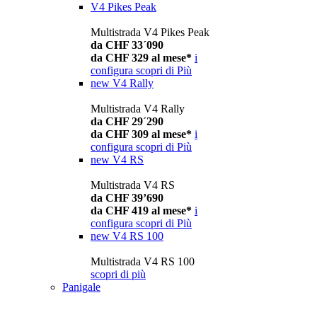
V4 Pikes Peak
Multistrada V4 Pikes Peak
da CHF 33´090
da CHF 329 al mese*
i
configura
scopri di Più
new
V4 Rally
Multistrada V4 Rally
da CHF 29´290
da CHF 309 al mese*
i
configura
scopri di Più
new
V4 RS
Multistrada V4 RS
da CHF 39’690
da CHF 419 al mese*
i
configura
scopri di Più
new
V4 RS 100
Multistrada V4 RS 100
scopri di più
Panigale