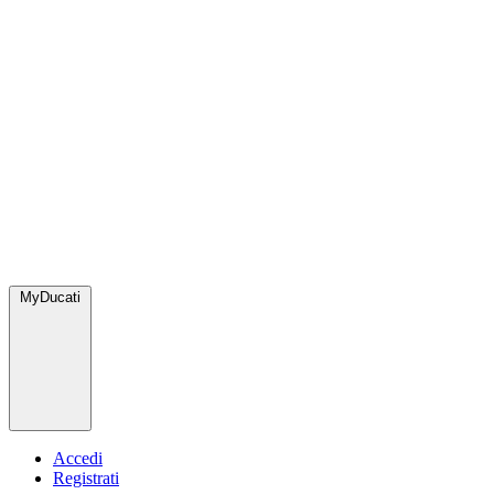
MyDucati
Accedi
Registrati