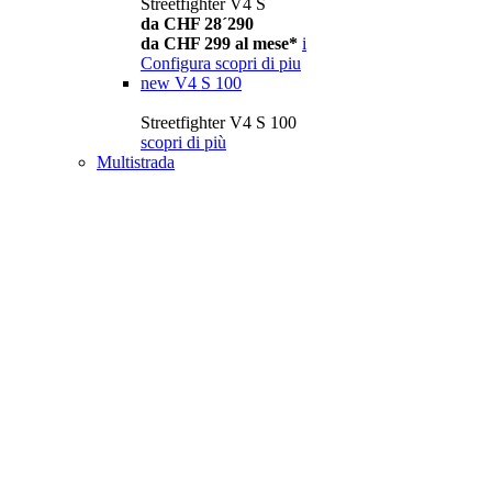
Streetfighter V4 S
da CHF 28´290
da CHF 299 al mese*
i
Configura
scopri di piu
new
V4 S 100
Streetfighter V4 S 100
scopri di più
Multistrada