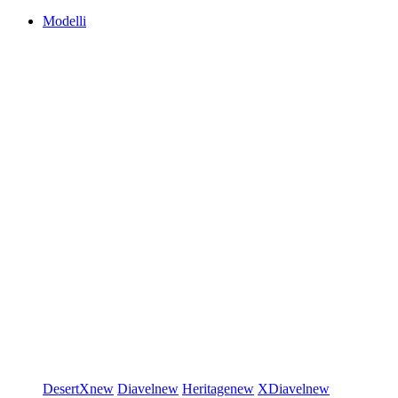
Modelli
DesertX
new
Diavel
new
Heritage
new
XDiavel
new