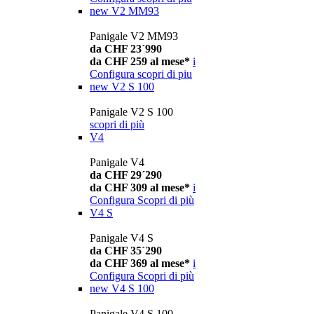
new
V2 MM93
Panigale V2 MM93
da CHF 23´990
da CHF 259 al mese*
i
Configura
scopri di piu
new
V2 S 100
Panigale V2 S 100
scopri di più
V4
Panigale V4
da CHF 29´290
da CHF 309 al mese*
i
Configura
Scopri di più
V4 S
Panigale V4 S
da CHF 35´290
da CHF 369 al mese*
i
Configura
Scopri di più
new
V4 S 100
Panigale V4 S 100