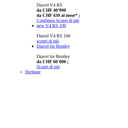
Diavel V4 RS
da CHF 40’990
da CHF 439 al mese*
i
Configura
Scopri di più
new
V4 RS 100
Diavel V4 RS 100
scopri di più
Diavel for Bentley
Diavel for Bentley
da CHF 60´000
i
Scopri di più
Heritage