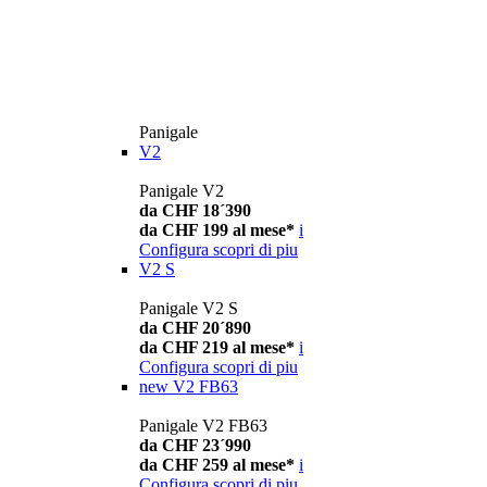
Panigale
V2
Panigale V2
da CHF 18´390
da CHF 199 al mese*
i
Configura
scopri di piu
V2 S
Panigale V2 S
da CHF 20´890
da CHF 219 al mese*
i
Configura
scopri di piu
new
V2 FB63
Panigale V2 FB63
da CHF 23´990
da CHF 259 al mese*
i
Configura
scopri di piu