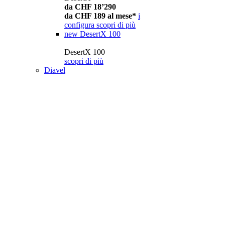
da CHF 18’290
da CHF 189 al mese*
i
configura
scopri di più
new
DesertX 100
DesertX 100
scopri di più
Diavel