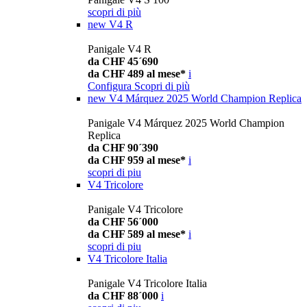
scopri di più
new
V4 R
Panigale V4 R
da CHF 45´690
da CHF 489 al mese*
i
Configura
Scopri di più
new
V4 Márquez 2025 World Champion Replica
Panigale V4 Márquez 2025 World Champion
Replica
da CHF 90´390
da CHF 959 al mese*
i
scopri di piu
V4 Tricolore
Panigale V4 Tricolore
da CHF 56´000
da CHF 589 al mese*
i
scopri di piu
V4 Tricolore Italia
Panigale V4 Tricolore Italia
da CHF 88´000
i