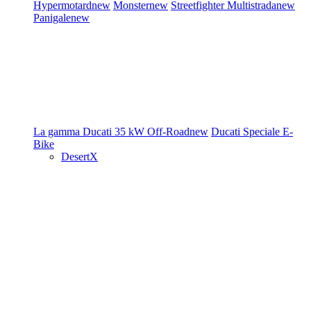
Hypermotard
new
Monster
new
Streetfighter
Multistrada
new
Panigale
new
La gamma Ducati
35 kW
Off-Road
new
Ducati Speciale
E-
Bike
DesertX