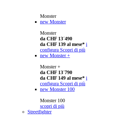
Monster
new
Monster
Monster
da CHF 13´490
da CHF 139 al mese*
i
configura
Scopri di più
new
Monster +
Monster +
da CHF 13´790
da CHF 149 al mese*
i
configura
Scopri di più
new
Monster 100
Monster 100
scopri di più
Streetfighter