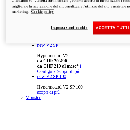
Cliccando su “Accetta tutti i cookie”, l'utente accetta di memorizzare i cook
da CHF 13´990
i
migliorare la navigazione del sito, analizzare l'utilizzo del sito e assistere ne
Configura
Scopri di più
marketing.
Cookie policy
new
V2
Hypermotard V2
Impostazioni cookie
ACCETTA TUTTI
da CHF 15´990
da CHF 169 al mese*
i
Configura
Scopri di più
new
V2 SP
Hypermotard V2
da CHF 20´490
da CHF 219 al mese*
i
Configura
Scopri di più
new
V2 SP 100
Hypermotard V2 SP 100
scopri di più
Monster