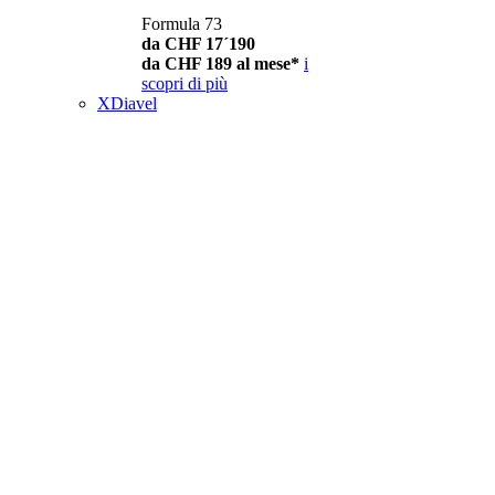
Formula 73
da CHF 17´190
da CHF 189 al mese*
i
scopri di più
XDiavel