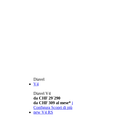
Diavel
V4
Diavel V4
da CHF 29´290
da CHF 309 al mese*
i
Configura
Scopri di più
new
V4 RS