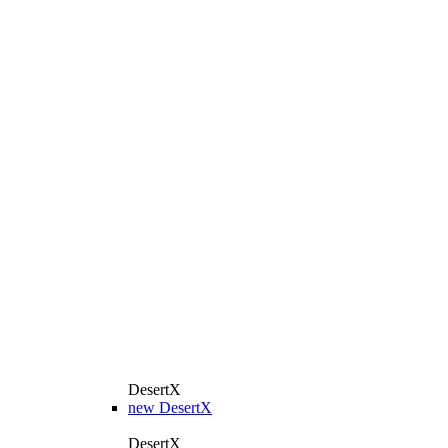
DesertX
new
DesertX
DesertX