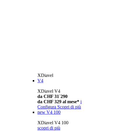
XDiavel
V4
XDiavel V4
da CHF 31´290
da CHF 329 al mese*
i
Configura
Scopri di più
new
V4 100
XDiavel V4 100
scopri di più