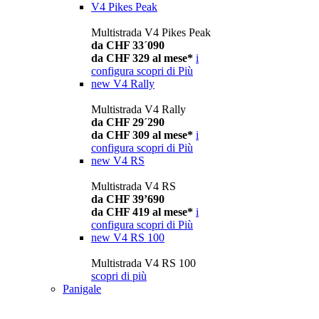
V4 Pikes Peak
Multistrada V4 Pikes Peak
da CHF 33´090
da CHF 329 al mese*
i
configura
scopri di Più
new
V4 Rally
Multistrada V4 Rally
da CHF 29´290
da CHF 309 al mese*
i
configura
scopri di Più
new
V4 RS
Multistrada V4 RS
da CHF 39’690
da CHF 419 al mese*
i
configura
scopri di Più
new
V4 RS 100
Multistrada V4 RS 100
scopri di più
Panigale