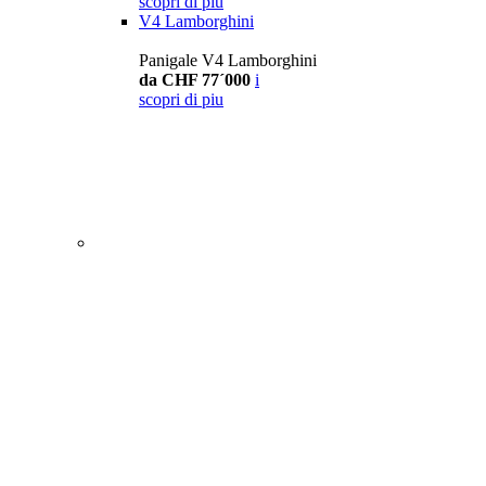
scopri di piu
V4 Lamborghini
Panigale V4 Lamborghini
da CHF 77´000
i
scopri di piu