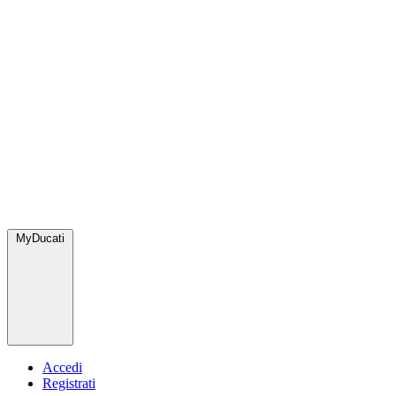
MyDucati
Accedi
Registrati