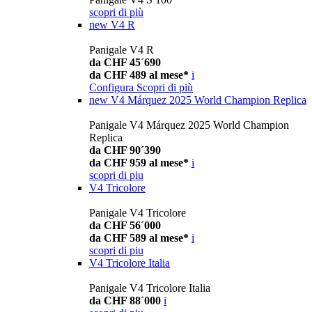
scopri di più
new
V4 R
Panigale V4 R
da CHF 45´690
da CHF 489 al mese*
i
Configura
Scopri di più
new
V4 Márquez 2025 World Champion Replica
Panigale V4 Márquez 2025 World Champion
Replica
da CHF 90´390
da CHF 959 al mese*
i
scopri di piu
V4 Tricolore
Panigale V4 Tricolore
da CHF 56´000
da CHF 589 al mese*
i
scopri di piu
V4 Tricolore Italia
Panigale V4 Tricolore Italia
da CHF 88´000
i