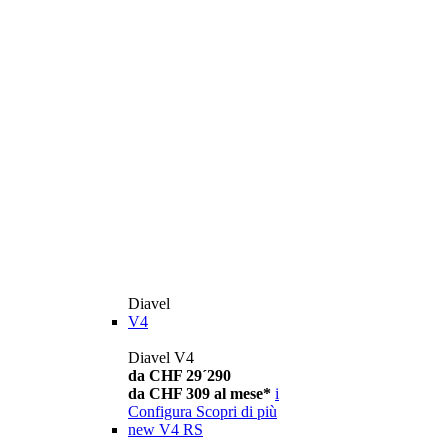
Diavel
V4
Diavel V4
da CHF 29´290
da CHF 309 al mese*
i
Configura
Scopri di più
new
V4 RS