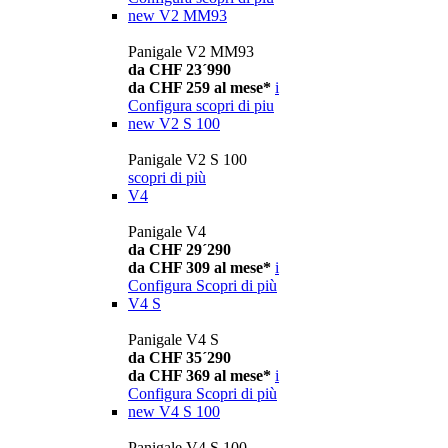
new
V2 MM93
Panigale V2 MM93
da CHF 23´990
da CHF 259 al mese*
i
Configura
scopri di piu
new
V2 S 100
Panigale V2 S 100
scopri di più
V4
Panigale V4
da CHF 29´290
da CHF 309 al mese*
i
Configura
Scopri di più
V4 S
Panigale V4 S
da CHF 35´290
da CHF 369 al mese*
i
Configura
Scopri di più
new
V4 S 100
Panigale V4 S 100