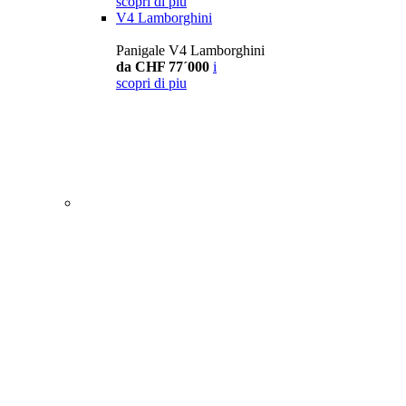
scopri di piu
V4 Lamborghini
Panigale V4 Lamborghini
da CHF 77´000
i
scopri di piu