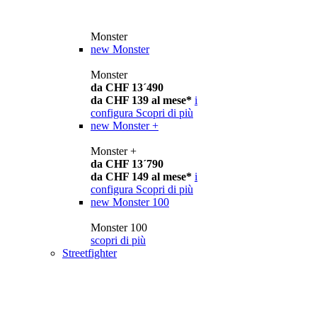
Monster
new
Monster
Monster
da CHF 13´490
da CHF 139 al mese*
i
configura
Scopri di più
new
Monster +
Monster +
da CHF 13´790
da CHF 149 al mese*
i
configura
Scopri di più
new
Monster 100
Monster 100
scopri di più
Streetfighter