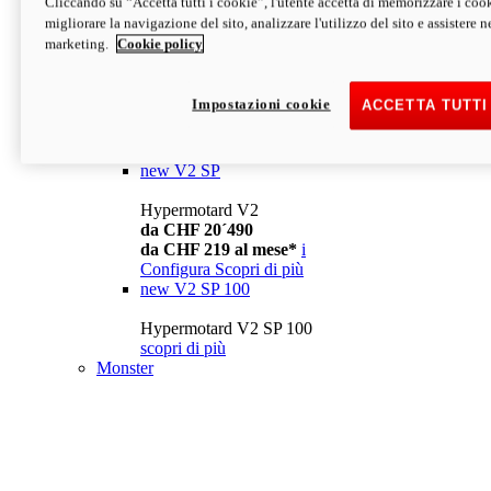
Cliccando su “Accetta tutti i cookie”, l'utente accetta di memorizzare i cook
da CHF 13´990
i
migliorare la navigazione del sito, analizzare l'utilizzo del sito e assistere ne
Configura
Scopri di più
marketing.
Cookie policy
new
V2
Hypermotard V2
Impostazioni cookie
ACCETTA TUTTI
da CHF 15´990
da CHF 169 al mese*
i
Configura
Scopri di più
new
V2 SP
Hypermotard V2
da CHF 20´490
da CHF 219 al mese*
i
Configura
Scopri di più
new
V2 SP 100
Hypermotard V2 SP 100
scopri di più
Monster