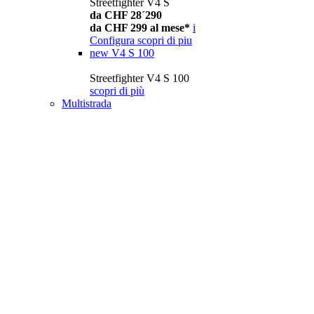
Streetfighter V4 S
da CHF 28´290
da CHF 299 al mese*
i
Configura
scopri di piu
new
V4 S 100
Streetfighter V4 S 100
scopri di più
Multistrada