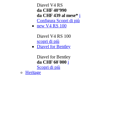
Diavel V4 RS
da CHF 40’990
da CHF 439 al mese*
i
Configura
Scopri di più
new
V4 RS 100
Diavel V4 RS 100
scopri di più
Diavel for Bentley
Diavel for Bentley
da CHF 60´000
i
Scopri di più
Heritage