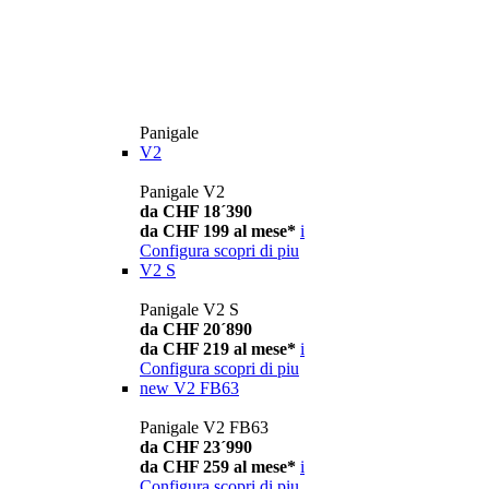
Panigale
V2
Panigale V2
da CHF 18´390
da CHF 199 al mese*
i
Configura
scopri di piu
V2 S
Panigale V2 S
da CHF 20´890
da CHF 219 al mese*
i
Configura
scopri di piu
new
V2 FB63
Panigale V2 FB63
da CHF 23´990
da CHF 259 al mese*
i
Configura
scopri di piu