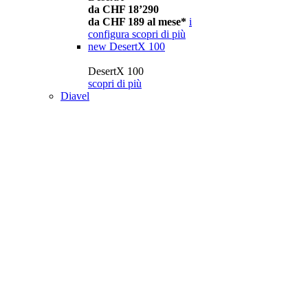
da CHF 18’290
da CHF 189 al mese*
i
configura
scopri di più
new
DesertX 100
DesertX 100
scopri di più
Diavel