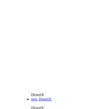
DesertX
new
DesertX
DesertX