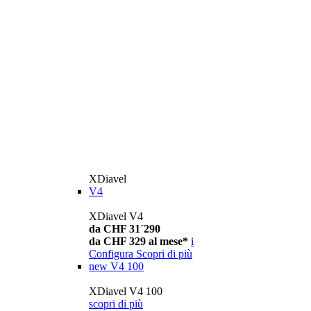
XDiavel
V4
XDiavel V4
da CHF 31´290
da CHF 329 al mese*
i
Configura
Scopri di più
new
V4 100
XDiavel V4 100
scopri di più