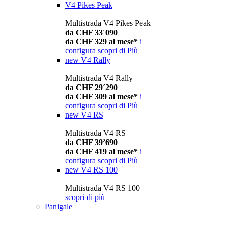
V4 Pikes Peak
Multistrada V4 Pikes Peak
da CHF 33´090
da CHF 329 al mese*
i
configura
scopri di Più
new
V4 Rally
Multistrada V4 Rally
da CHF 29´290
da CHF 309 al mese*
i
configura
scopri di Più
new
V4 RS
Multistrada V4 RS
da CHF 39’690
da CHF 419 al mese*
i
configura
scopri di Più
new
V4 RS 100
Multistrada V4 RS 100
scopri di più
Panigale