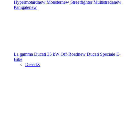
Hypermotard
new
Monster
new
Streetfighter
Multistrada
new
Panigale
new
La gamma Ducati
35 kW
Off-Road
new
Ducati Speciale
E-
Bike
DesertX