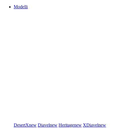
Modelli
DesertX
new
Diavel
new
Heritage
new
XDiavel
new