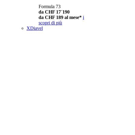
Formula 73
da CHF 17´190
da CHF 189 al mese*
i
scopri di più
XDiavel