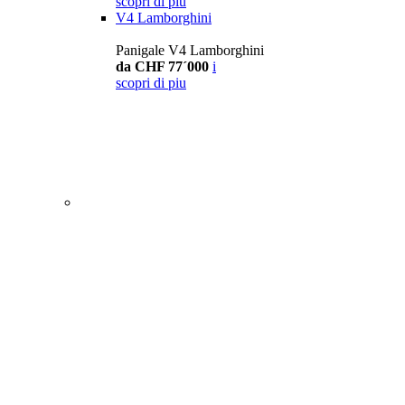
scopri di piu
V4 Lamborghini
Panigale V4 Lamborghini
da CHF 77´000
i
scopri di piu