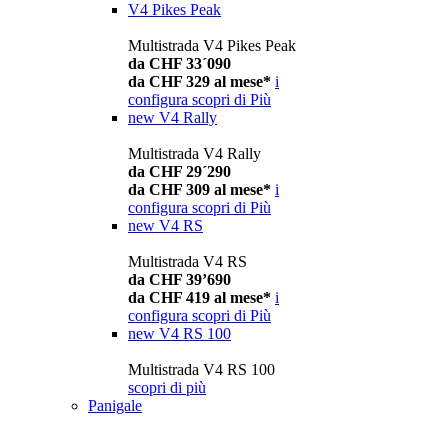
V4 Pikes Peak
Multistrada V4 Pikes Peak
da CHF 33´090
da CHF 329 al mese*
i
configura
scopri di Più
new
V4 Rally
Multistrada V4 Rally
da CHF 29´290
da CHF 309 al mese*
i
configura
scopri di Più
new
V4 RS
Multistrada V4 RS
da CHF 39’690
da CHF 419 al mese*
i
configura
scopri di Più
new
V4 RS 100
Multistrada V4 RS 100
scopri di più
Panigale