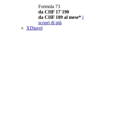
Formula 73
da CHF 17´190
da CHF 189 al mese*
i
scopri di più
XDiavel