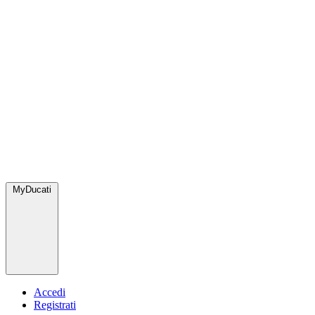
MyDucati
Accedi
Registrati