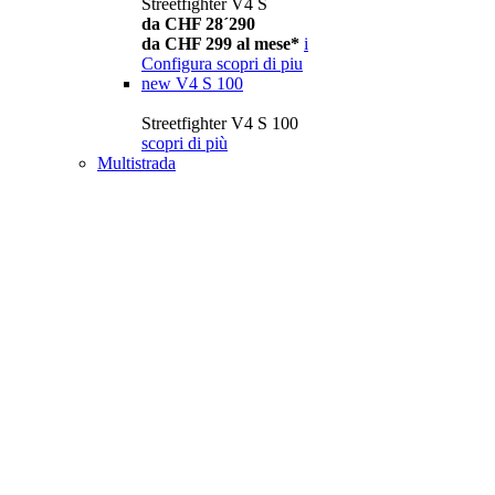
Streetfighter V4 S
da CHF 28´290
da CHF 299 al mese*
i
Configura
scopri di piu
new
V4 S 100
Streetfighter V4 S 100
scopri di più
Multistrada