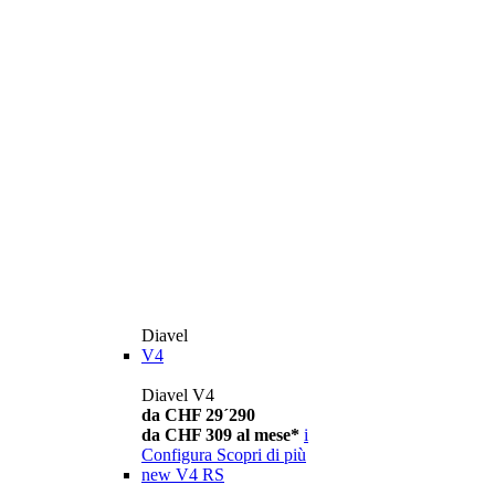
Diavel
V4
Diavel V4
da CHF 29´290
da CHF 309 al mese*
i
Configura
Scopri di più
new
V4 RS