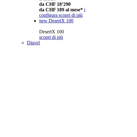
da CHF 18’290
da CHF 189 al mese*
i
configura
scopri di più
new
DesertX 100
DesertX 100
scopri di più
Diavel