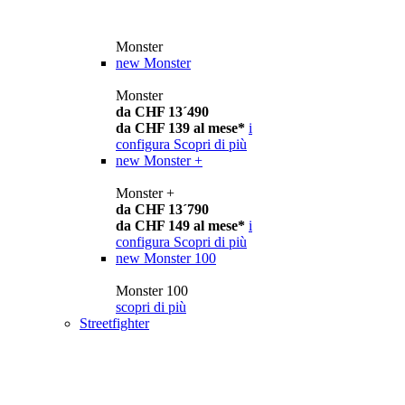
Monster
new
Monster
Monster
da CHF 13´490
da CHF 139 al mese*
i
configura
Scopri di più
new
Monster +
Monster +
da CHF 13´790
da CHF 149 al mese*
i
configura
Scopri di più
new
Monster 100
Monster 100
scopri di più
Streetfighter