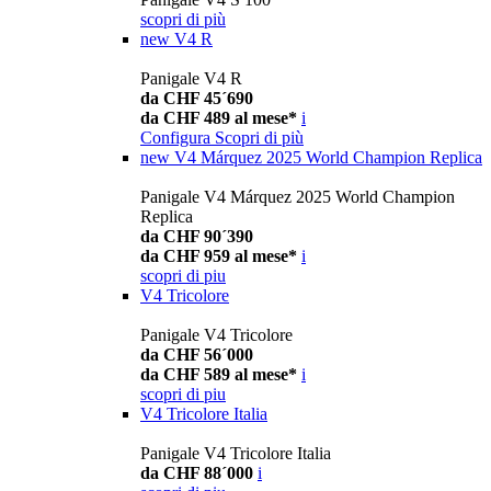
scopri di più
new
V4 R
Panigale V4 R
da CHF 45´690
da CHF 489 al mese*
i
Configura
Scopri di più
new
V4 Márquez 2025 World Champion Replica
Panigale V4 Márquez 2025 World Champion
Replica
da CHF 90´390
da CHF 959 al mese*
i
scopri di piu
V4 Tricolore
Panigale V4 Tricolore
da CHF 56´000
da CHF 589 al mese*
i
scopri di piu
V4 Tricolore Italia
Panigale V4 Tricolore Italia
da CHF 88´000
i