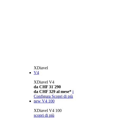
XDiavel
V4
XDiavel V4
da CHF 31´290
da CHF 329 al mese*
i
Configura
Scopri di più
new
V4 100
XDiavel V4 100
scopri di più