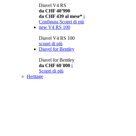
Diavel V4 RS
da CHF 40’990
da CHF 439 al mese*
i
Configura
Scopri di più
new
V4 RS 100
Diavel V4 RS 100
scopri di più
Diavel for Bentley
Diavel for Bentley
da CHF 60´000
i
Scopri di più
Heritage