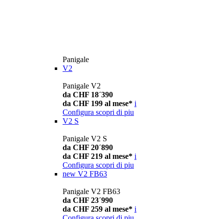
Panigale
V2
Panigale V2
da CHF 18´390
da CHF 199 al mese*
i
Configura
scopri di piu
V2 S
Panigale V2 S
da CHF 20´890
da CHF 219 al mese*
i
Configura
scopri di piu
new
V2 FB63
Panigale V2 FB63
da CHF 23´990
da CHF 259 al mese*
i
Configura
scopri di piu