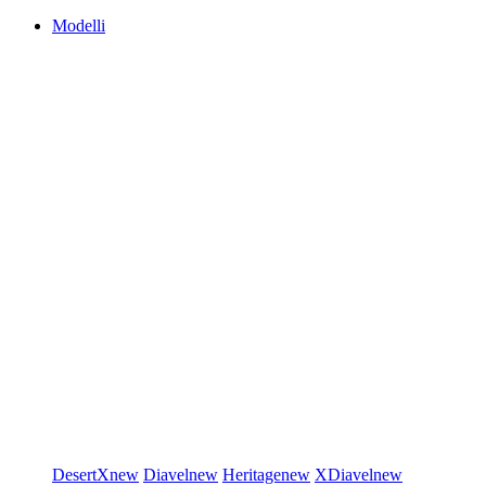
Modelli
DesertX
new
Diavel
new
Heritage
new
XDiavel
new