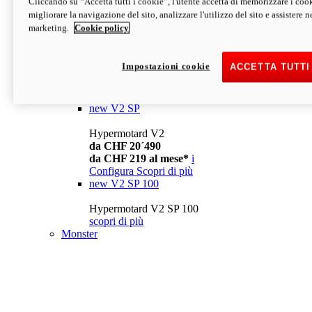
Cliccando su “Accetta tutti i cookie”, l'utente accetta di memorizzare i cook
da CHF 13´990
i
migliorare la navigazione del sito, analizzare l'utilizzo del sito e assistere ne
Configura
Scopri di più
marketing.
Cookie policy
new
V2
Hypermotard V2
Impostazioni cookie
ACCETTA TUTTI
da CHF 15´990
da CHF 169 al mese*
i
Configura
Scopri di più
new
V2 SP
Hypermotard V2
da CHF 20´490
da CHF 219 al mese*
i
Configura
Scopri di più
new
V2 SP 100
Hypermotard V2 SP 100
scopri di più
Monster