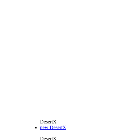
DesertX
new
DesertX
DesertX