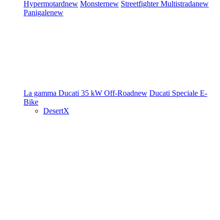
Hypermotard
new
Monster
new
Streetfighter
Multistrada
new
Panigale
new
La gamma Ducati
35 kW
Off-Road
new
Ducati Speciale
E-
Bike
DesertX