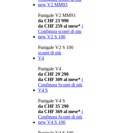
new
V2 MM93
Panigale V2 MM93
da CHF 23´990
da CHF 259 al mese*
i
Configura
scopri di piu
new
V2 S 100
Panigale V2 S 100
scopri di più
V4
Panigale V4
da CHF 29´290
da CHF 309 al mese*
i
Configura
Scopri di più
V4 S
Panigale V4 S
da CHF 35´290
da CHF 369 al mese*
i
Configura
Scopri di più
new
V4 S 100
Panigale V4 S 100