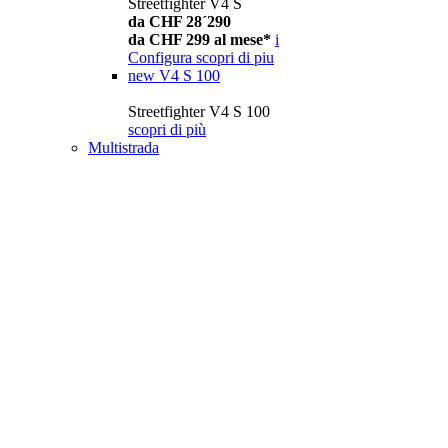
Streetfighter V4 S
da CHF 28´290
da CHF 299 al mese*
i
Configura
scopri di piu
new
V4 S 100
Streetfighter V4 S 100
scopri di più
Multistrada