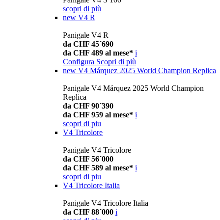
scopri di più
new
V4 R
Panigale V4 R
da CHF 45´690
da CHF 489 al mese*
i
Configura
Scopri di più
new
V4 Márquez 2025 World Champion Replica
Panigale V4 Márquez 2025 World Champion
Replica
da CHF 90´390
da CHF 959 al mese*
i
scopri di piu
V4 Tricolore
Panigale V4 Tricolore
da CHF 56´000
da CHF 589 al mese*
i
scopri di piu
V4 Tricolore Italia
Panigale V4 Tricolore Italia
da CHF 88´000
i