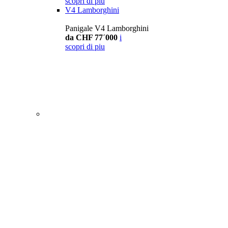
scopri di piu
V4 Lamborghini
Panigale V4 Lamborghini
da CHF 77´000
i
scopri di piu