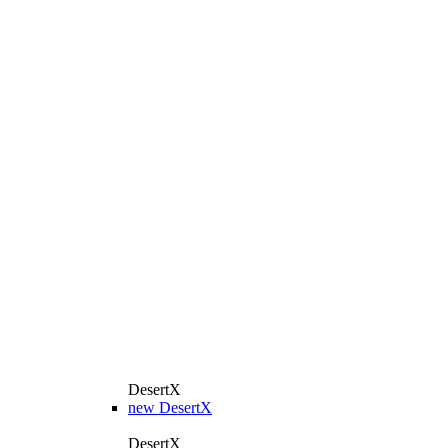
DesertX
new
DesertX
DesertX