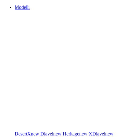
Modelli
DesertX
new
Diavel
new
Heritage
new
XDiavel
new