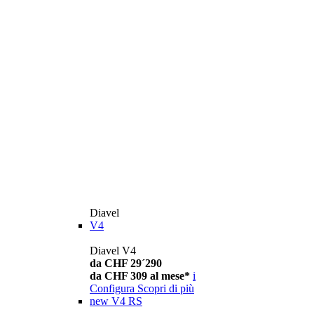
Diavel
V4
Diavel V4
da CHF 29´290
da CHF 309 al mese*
i
Configura
Scopri di più
new
V4 RS