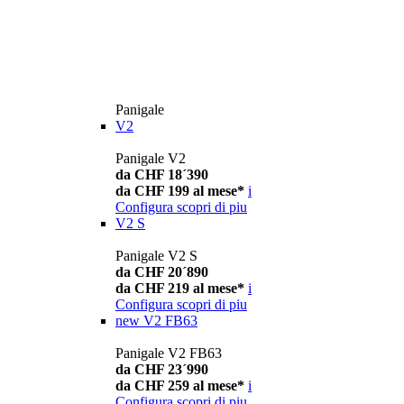
Panigale
V2
Panigale V2
da CHF 18´390
da CHF 199 al mese*
i
Configura
scopri di piu
V2 S
Panigale V2 S
da CHF 20´890
da CHF 219 al mese*
i
Configura
scopri di piu
new
V2 FB63
Panigale V2 FB63
da CHF 23´990
da CHF 259 al mese*
i
Configura
scopri di piu