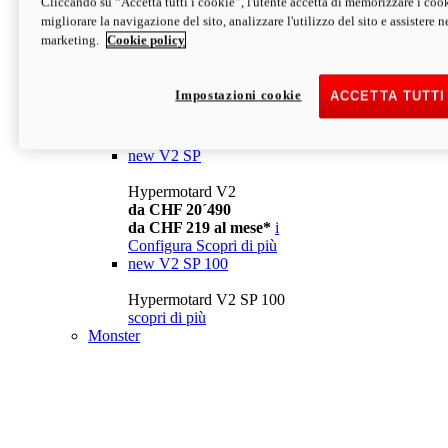
Cliccando su “Accetta tutti i cookie”, l'utente accetta di memorizzare i cook
da CHF 13´990
i
migliorare la navigazione del sito, analizzare l'utilizzo del sito e assistere ne
Configura
Scopri di più
marketing.
Cookie policy
new
V2
Hypermotard V2
Impostazioni cookie
ACCETTA TUTTI
da CHF 15´990
da CHF 169 al mese*
i
Configura
Scopri di più
new
V2 SP
Hypermotard V2
da CHF 20´490
da CHF 219 al mese*
i
Configura
Scopri di più
new
V2 SP 100
Hypermotard V2 SP 100
scopri di più
Monster