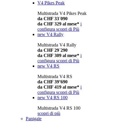
V4 Pikes Peak
Multistrada V4 Pikes Peak
da CHF 33´090
da CHF 329 al mese*
i
configura
scopri di Più
new
V4 Rally
Multistrada V4 Rally
da CHF 29´290
da CHF 309 al mese*
i
configura
scopri di Più
new
V4 RS
Multistrada V4 RS
da CHF 39’690
da CHF 419 al mese*
i
configura
scopri di Più
new
V4 RS 100
Multistrada V4 RS 100
scopri di più
Panigale