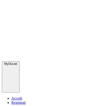
MyDucati
Accedi
Registrati