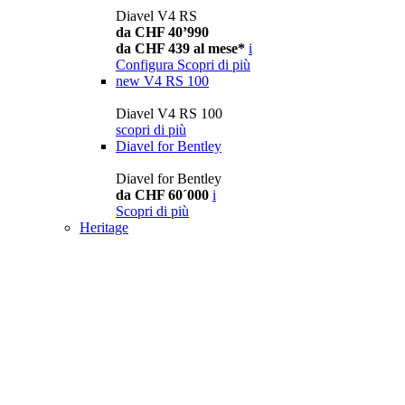
Diavel V4 RS
da CHF 40’990
da CHF 439 al mese*
i
Configura
Scopri di più
new
V4 RS 100
Diavel V4 RS 100
scopri di più
Diavel for Bentley
Diavel for Bentley
da CHF 60´000
i
Scopri di più
Heritage