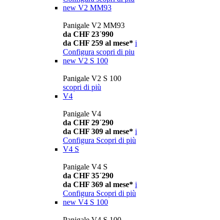
new
V2 MM93
Panigale V2 MM93
da CHF 23´990
da CHF 259 al mese*
i
Configura
scopri di piu
new
V2 S 100
Panigale V2 S 100
scopri di più
V4
Panigale V4
da CHF 29´290
da CHF 309 al mese*
i
Configura
Scopri di più
V4 S
Panigale V4 S
da CHF 35´290
da CHF 369 al mese*
i
Configura
Scopri di più
new
V4 S 100
Panigale V4 S 100