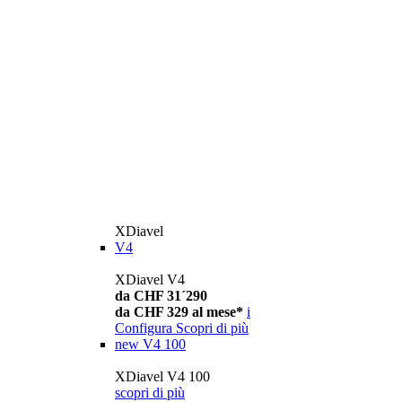
XDiavel
V4
XDiavel V4
da CHF 31´290
da CHF 329 al mese*
i
Configura
Scopri di più
new
V4 100
XDiavel V4 100
scopri di più