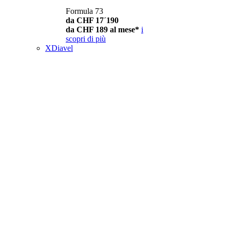
Formula 73
da CHF 17´190
da CHF 189 al mese*
i
scopri di più
XDiavel