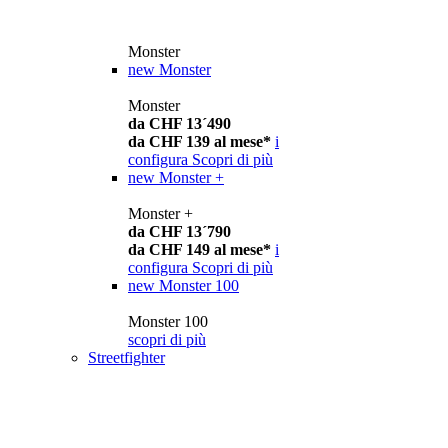
Monster
new
Monster
Monster
da CHF 13´490
da CHF 139 al mese*
i
configura
Scopri di più
new
Monster +
Monster +
da CHF 13´790
da CHF 149 al mese*
i
configura
Scopri di più
new
Monster 100
Monster 100
scopri di più
Streetfighter