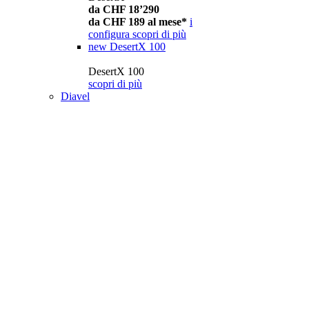
da CHF 18’290
da CHF 189 al mese*
i
configura
scopri di più
new
DesertX 100
DesertX 100
scopri di più
Diavel