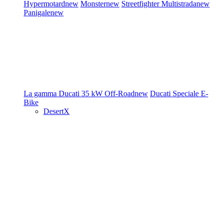
Hypermotard
new
Monster
new
Streetfighter
Multistrada
new
Panigale
new
La gamma Ducati
35 kW
Off-Road
new
Ducati Speciale
E-
Bike
DesertX