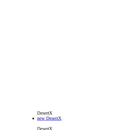
DesertX
new
DesertX
DesertX