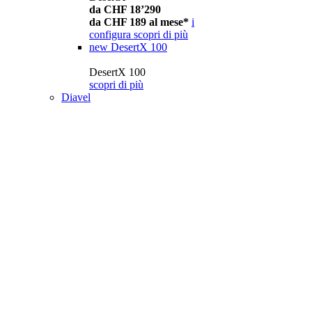
da CHF 18’290
da CHF 189 al mese*
i
configura
scopri di più
new
DesertX 100
DesertX 100
scopri di più
Diavel