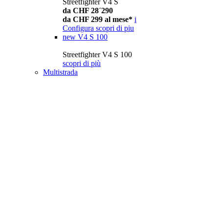
Streetfighter V4 S
da CHF 28´290
da CHF 299 al mese*
i
Configura
scopri di piu
new
V4 S 100
Streetfighter V4 S 100
scopri di più
Multistrada