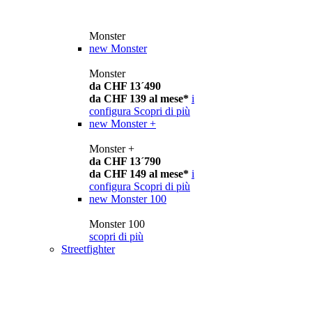
Monster
new
Monster
Monster
da CHF 13´490
da CHF 139 al mese*
i
configura
Scopri di più
new
Monster +
Monster +
da CHF 13´790
da CHF 149 al mese*
i
configura
Scopri di più
new
Monster 100
Monster 100
scopri di più
Streetfighter