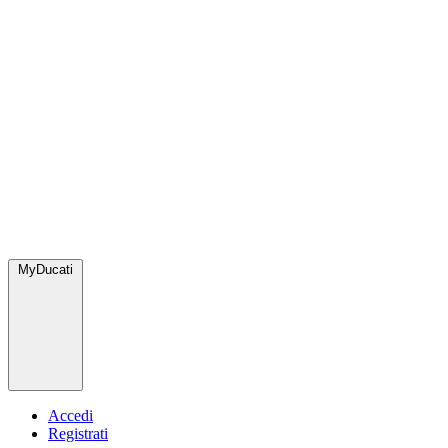
MyDucati
Accedi
Registrati