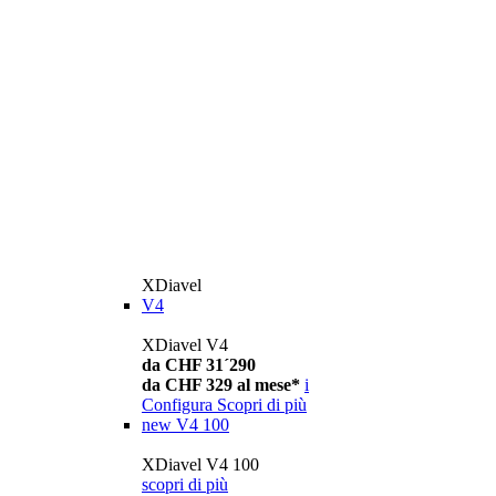
XDiavel
V4
XDiavel V4
da CHF 31´290
da CHF 329 al mese*
i
Configura
Scopri di più
new
V4 100
XDiavel V4 100
scopri di più