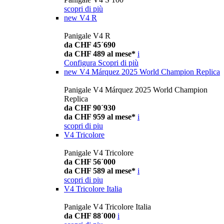
scopri di più
new
V4 R
Panigale V4 R
da CHF 45´690
da CHF 489 al mese*
i
Configura
Scopri di più
new
V4 Márquez 2025 World Champion Replica
Panigale V4 Márquez 2025 World Champion
Replica
da CHF 90´930
da CHF 959 al mese*
i
scopri di piu
V4 Tricolore
Panigale V4 Tricolore
da CHF 56´000
da CHF 589 al mese*
i
scopri di piu
V4 Tricolore Italia
Panigale V4 Tricolore Italia
da CHF 88´000
i