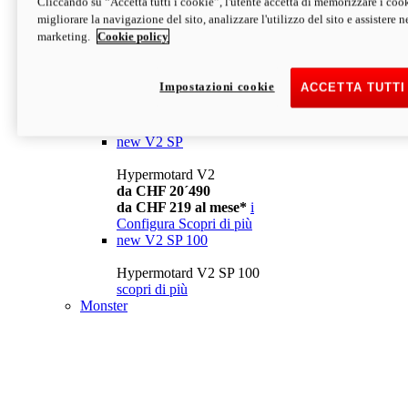
Cliccando su “Accetta tutti i cookie”, l'utente accetta di memorizzare i cook
da CHF 13´990
i
migliorare la navigazione del sito, analizzare l'utilizzo del sito e assistere ne
Configura
Scopri di più
marketing.
Cookie policy
new
V2
Hypermotard V2
Impostazioni cookie
ACCETTA TUTTI
da CHF 15´990
da CHF 169 al mese*
i
Configura
Scopri di più
new
V2 SP
Hypermotard V2
da CHF 20´490
da CHF 219 al mese*
i
Configura
Scopri di più
new
V2 SP 100
Hypermotard V2 SP 100
scopri di più
Monster