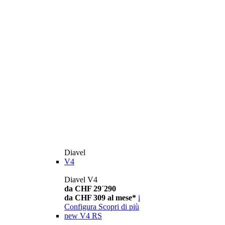
Diavel
V4
Diavel V4
da CHF 29´290
da CHF 309 al mese*
i
Configura
Scopri di più
new
V4 RS