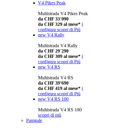
V4 Pikes Peak
Multistrada V4 Pikes Peak
da CHF 33´090
da CHF 329 al mese*
i
configura
scopri di Più
new
V4 Rally
Multistrada V4 Rally
da CHF 29´290
da CHF 309 al mese*
i
configura
scopri di Più
new
V4 RS
Multistrada V4 RS
da CHF 39’690
da CHF 419 al mese*
i
configura
scopri di Più
new
V4 RS 100
Multistrada V4 RS 100
scopri di più
Panigale