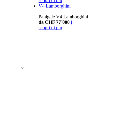
scopri di piu
V4 Lamborghini
Panigale V4 Lamborghini
da CHF 77´000
i
scopri di piu