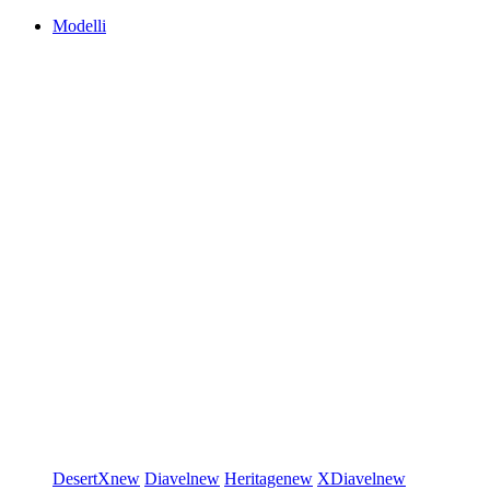
Modelli
DesertX
new
Diavel
new
Heritage
new
XDiavel
new