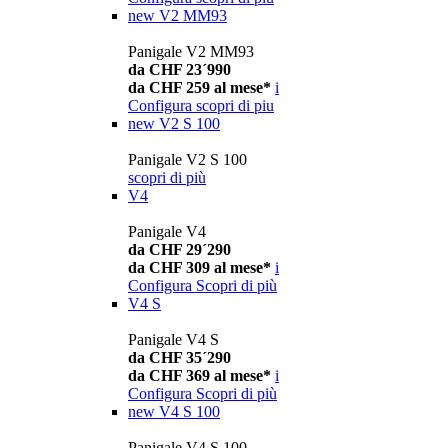
new
V2 MM93
Panigale V2 MM93
da CHF 23´990
da CHF 259 al mese*
i
Configura
scopri di piu
new
V2 S 100
Panigale V2 S 100
scopri di più
V4
Panigale V4
da CHF 29´290
da CHF 309 al mese*
i
Configura
Scopri di più
V4 S
Panigale V4 S
da CHF 35´290
da CHF 369 al mese*
i
Configura
Scopri di più
new
V4 S 100
Panigale V4 S 100