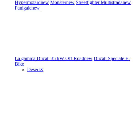
Hypermotard
new
Monster
new
Streetfighter
Multistrada
new
Panigale
new
La gamma Ducati
35 kW
Off-Road
new
Ducati Speciale
E-
Bike
DesertX