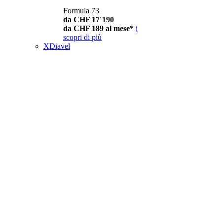
Formula 73
da CHF 17´190
da CHF 189 al mese*
i
scopri di più
XDiavel