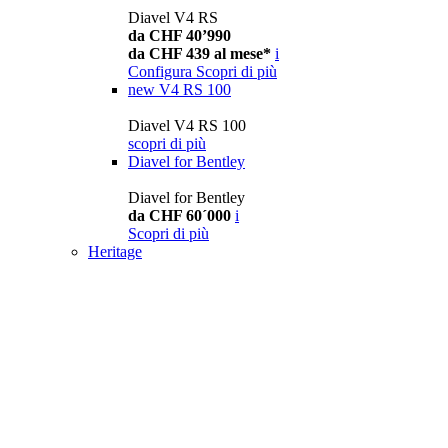
Diavel V4 RS
da CHF 40’990
da CHF 439 al mese*
i
Configura
Scopri di più
new
V4 RS 100
Diavel V4 RS 100
scopri di più
Diavel for Bentley
Diavel for Bentley
da CHF 60´000
i
Scopri di più
Heritage