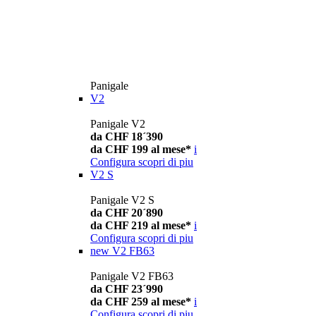
Panigale
V2
Panigale V2
da CHF 18´390
da CHF 199 al mese*
i
Configura
scopri di piu
V2 S
Panigale V2 S
da CHF 20´890
da CHF 219 al mese*
i
Configura
scopri di piu
new
V2 FB63
Panigale V2 FB63
da CHF 23´990
da CHF 259 al mese*
i
Configura
scopri di piu