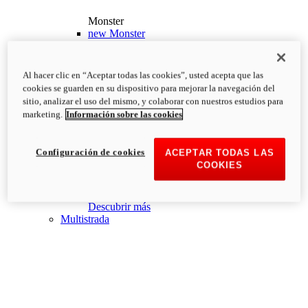
Monster
new
Monster
Monster
PVP Recomendado desde: 13.190€
i
Al hacer clic en “Aceptar todas las cookies”, usted acepta que las
Configurar
Descubrir más
cookies se guarden en su dispositivo para mejorar la navegación del
new
Monster +
sitio, analizar el uso del mismo, y colaborar con nuestros estudios para
marketing.
Información sobre las cookies
Monster +
PVP Recomendado desde: 13.690€
i
Configurar
Descubrir más
Configuración de cookies
ACEPTAR TODAS LAS
new
Monster 100
COOKIES
Monster 100
PVP Recomendado desde: 26.000€
i
Descubrir más
Multistrada