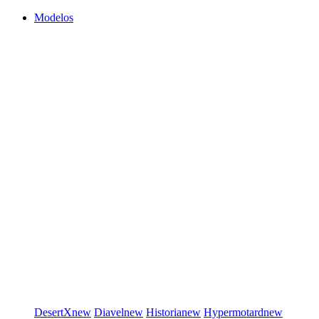
Modelos
DesertX
new
Diavel
new
Historia
new
Hypermotard
new