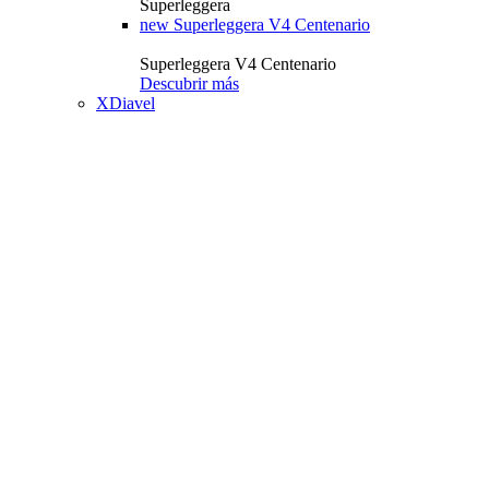
Superleggera
new
Superleggera V4 Centenario
Superleggera V4 Centenario
Descubrir más
XDiavel