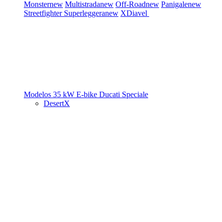
Monster
new
Multistrada
new
Off-Road
new
Panigale
new
Streetfighter
Superleggera
new
XDiavel
Modelos 35 kW
E-bike
Ducati Speciale
DesertX