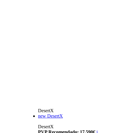
DesertX
new
DesertX
DesertX
PVP Recomendado: 17.590€
i