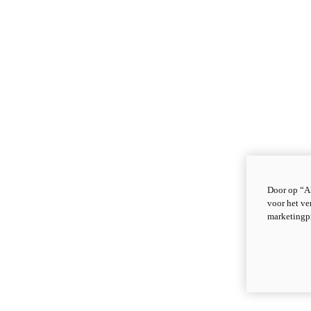
Door op “Al
voor het ve
marketingp