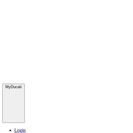
MyDucati
Login