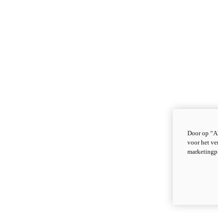
Door op “Al
voor het ve
marketingp