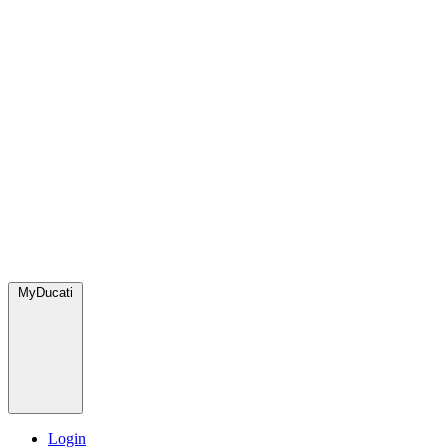
MyDucati
Login