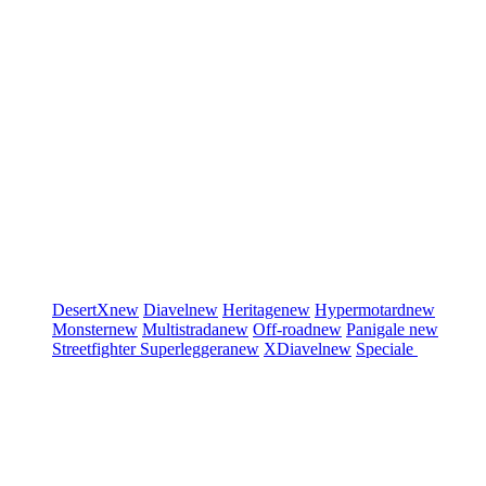
DesertX
new
Diavel
new
Heritage
new
Hypermotard
new
Monster
new
Multistrada
new
Off-road
new
Panigale
new
Streetfighter
Superleggera
new
XDiavel
new
Speciale