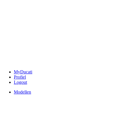
MyDucati
Profiel
Logout
Modellen