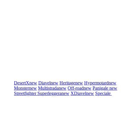
DesertX
new
Diavel
new
Heritage
new
Hypermotard
new
Monster
new
Multistrada
new
Off-road
new
Panigale
new
Streetfighter
Superleggera
new
XDiavel
new
Speciale