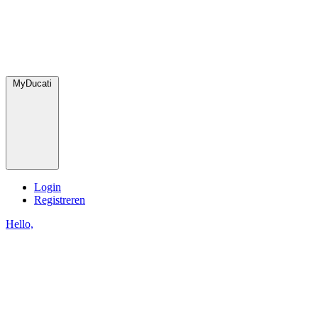
MyDucati
Login
Registreren
Hello,