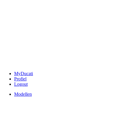
MyDucati
Profiel
Logout
Modellen